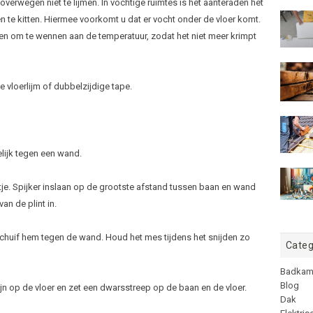
u overwegen niet te lijmen. In vochtige ruimtes is het aanteraden het
n te kitten. Hiermee voorkomt u dat er vocht onder de vloer komt.
iggen om te wennen aan de temperatuur, zodat het niet meer krimpt
e vloerlijm of dubbelzijdige tape.
lijk tegen een wand.
tje. Spijker inslaan op de grootste afstand tussen baan en wand
an de plint in.
chuif hem tegen de wand. Houd het mes tijdens het snijden zo
Categ
Badkam
Blog
jn op de vloer en zet een dwarsstreep op de baan en de vloer.
Dak