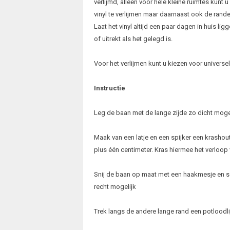
verlijmd, alleen voor hele kleine ruimtes kunt 
vinyl te verlijmen maar daarnaast ook de rande
Laat het vinyl altijd een paar dagen in huis l
of uitrekt als het gelegd is.
Voor het verlijmen kunt u kiezen voor universel
Instructie
Leg de baan met de lange zijde zo dicht moge
Maak van een latje en een spijker een krashou
plus één centimeter. Kras hiermee het verloop v
Snij de baan op maat met een haakmesje en s
recht mogelijk
Trek langs de andere lange rand een potloodli