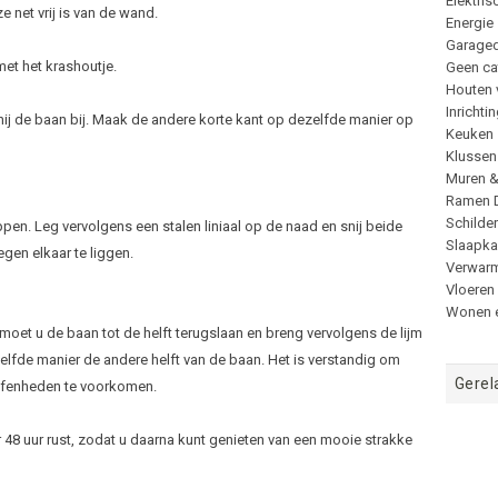
Elektris
e net vrij is van de wand.
Energie
Garage
et het krashoutje.
Geen ca
Houten 
Inrichti
nij de baan bij. Maak de andere korte kant op dezelfde manier op
Keuken
Klussen
Muren 
Ramen 
Schilde
pen. Leg vervolgens een stalen liniaal op de naad en snij beide
Slaapk
gen elkaar te liggen.
Verwar
Vloeren
Wonen e
 moet u de baan tot de helft terugslaan en breng vervolgens de lijm
elfde manier de andere helft van de baan. Het is verstandig om
Gerel
effenheden te voorkomen.
er 48 uur rust, zodat u daarna kunt genieten van een mooie strakke