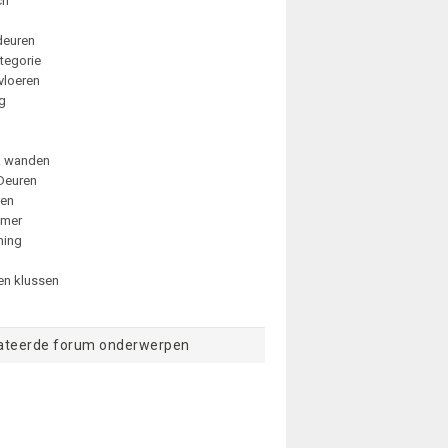
ch
deuren
tegorie
vloeren
ng
& wanden
Deuren
ren
amer
ming
n klussen
ateerde forum onderwerpen