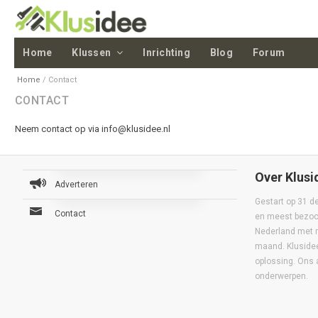
Home
Klussen
Inrichting
Blog
Forum
Home
/
Contact
CONTACT
Neem contact op via info@klusidee.nl
Over Klusi
Adverteren
Gestart op 31 d
Contact
en meest bezoch
Nederland met 
maand. Klusidee
oplossing. Ons 
onderwerpen.