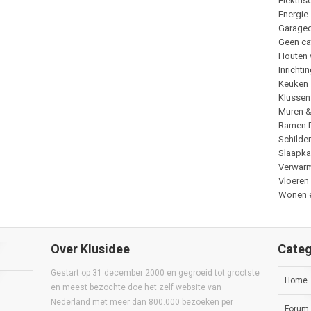
Elektris
Energie
Garage
Geen ca
Houten 
Inrichti
Keuken
Klussen
Muren 
Ramen 
Schilde
Slaapk
Verwar
Vloeren
Wonen e
Over Klusidee
Categ
Gestart op 31 december 2000 en gegroeid tot grootste
Home
en meest bezochte doe het zelf website van
Nederland met meer dan 800.000 bezoeken per
Forum