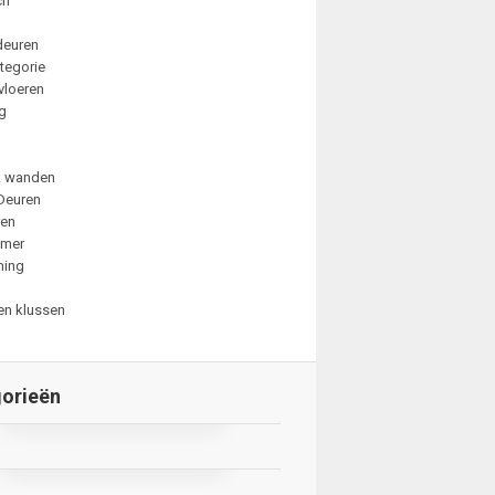
ch
deuren
tegorie
vloeren
ng
& wanden
Deuren
ren
amer
ming
n klussen
orieën