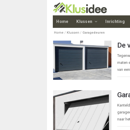
Home
Klussen
Inrichting
Home
/
Klussen
/
Garagedeuren
De 
Tegenwo
maten e
van een
Gar
Kanteld
garaged
naar he