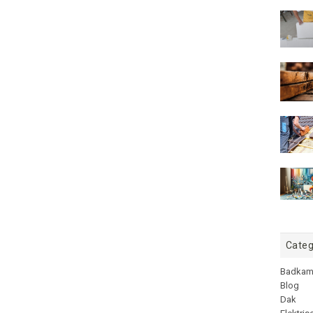
Categ
Badkam
Blog
Dak