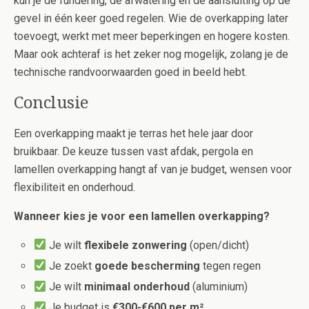
kun je de fundering, de afwatering en de aansluiting op de
gevel in één keer goed regelen. Wie de overkapping later
toevoegt, werkt met meer beperkingen en hogere kosten.
Maar ook achteraf is het zeker nog mogelijk, zolang je de
technische randvoorwaarden goed in beeld hebt.
Conclusie
Een overkapping maakt je terras het hele jaar door
bruikbaar. De keuze tussen vast afdak, pergola en
lamellen overkapping hangt af van je budget, wensen voor
flexibiliteit en onderhoud.
Wanneer kies je voor een lamellen overkapping?
Je wilt
flexibele zonwering
(open/dicht)
Je zoekt
goede bescherming
tegen regen
Je wilt
minimaal onderhoud
(aluminium)
Je budget is
€300-€600 per m²