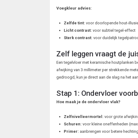
Voegkleur advies:
Zelfde tint:
voor doorlopende hout-illusi
Licht contrast:
voor subtiel tegel-effect
Sterk contrast:
voor duidelijk tegelpatro
Zelf leggen vraagt de ju
Een tegelvloer met keramische houtplanken beg
afwijking van 3 millimeter per strekkende me
gedroogd, kun je direct aan de slag na het aa
Stap 1: Ondervloer voor
Hoe maak je de ondervloer vlak?
Zelfnivelleermortel:
voor grote afwijki
Schuren:
voor kleine oneffenheden (ma
Primer:
aanbrengen voor betere hechtin