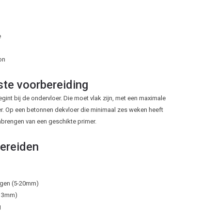
e
on
iste voorbereiding
int bij de ondervloer. Die moet vlak zijn, met een maximale
ter. Op een betonnen dekvloer die minimaal zes weken heeft
nbrengen van een geschikte primer.
bereiden
ngen (5-20mm)
x 3mm)
g