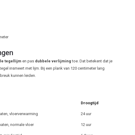
meter
ngen
le tegellijm
en pas
dubbele verlijming
toe. Dat betekent dat je
egel insmeert met lijm. Bij een plank van 120 centimeter lang
 breuk kunnen leiden.
Droogtijd
aten, vloerverwarming
24 uur
maten, normale vloer
12 uur