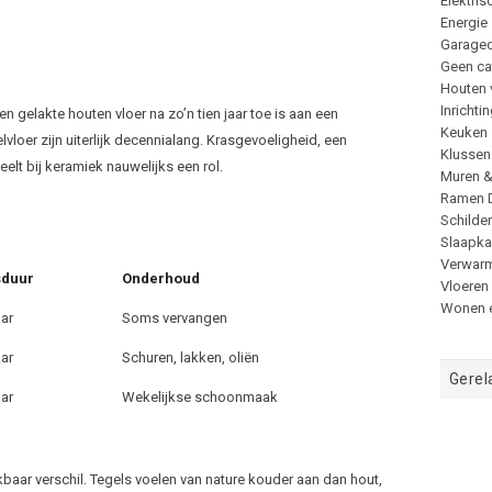
Elektris
Energie
Garage
Geen ca
Houten 
Inrichti
 gelakte houten vloer na zo’n tien jaar toe is aan een
Keuken
oer zijn uiterlijk decennialang. Krasgevoeligheid, een
Klussen
elt bij keramiek nauwelijks een rol.
Muren 
Ramen 
Schilde
Slaapk
Verwar
sduur
Onderhoud
Vloeren
Wonen e
aar
Soms vervangen
aar
Schuren, lakken, oliën
Gerel
aar
Wekelijkse schoonmaak
baar verschil. Tegels voelen van nature kouder aan dan hout,