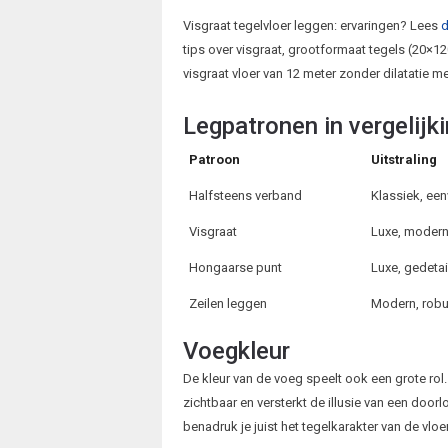
Visgraat tegelvloer leggen: ervaringen? Lees
d
tips over visgraat, grootformaat tegels (20×12
visgraat vloer van 12 meter zonder dilatatie m
Legpatronen in vergelijki
Patroon
Uitstraling
Halfsteens verband
Klassiek, ee
Visgraat
Luxe, moder
Hongaarse punt
Luxe, gedetai
Zeilen leggen
Modern, rob
Voegkleur
De kleur van de voeg speelt ook een grote rol
zichtbaar en versterkt de illusie van een door
benadruk je juist het tegelkarakter van de vloer