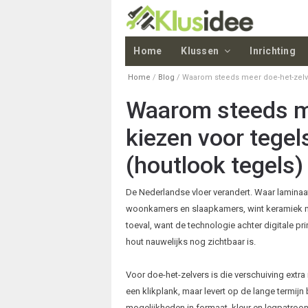
Home
Klussen
Inrichting
Home
/
Blog
/
Waarom steeds meer doe-het-zelver
Waarom steeds me
kiezen voor tegel
(houtlook tegels)
De Nederlandse vloer verandert. Waar laminaa
woonkamers en slaapkamers, wint keramiek met 
toeval, want de technologie achter digitale pr
hout nauwelijks nog zichtbaar is.
Voor doe-het-zelvers is die verschuiving extr
een klikplank, maar levert op de lange termi
mogelijkheden in formaat, kleur en legpatroon 