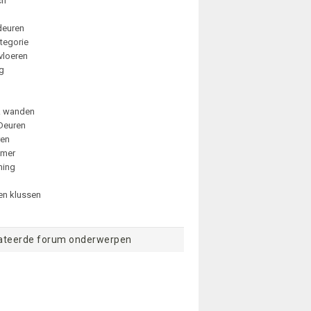
ch
deuren
tegorie
vloeren
ng
& wanden
Deuren
ren
amer
ming
n klussen
ateerde forum onderwerpen