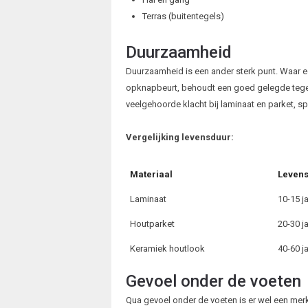
Terras (buitentegels)
Duurzaamheid
Duurzaamheid is een ander sterk punt. Waar een
opknapbeurt, behoudt een goed gelegde tegelvl
veelgehoorde klacht bij laminaat en parket, spe
Vergelijking levensduur:
Materiaal
Leven
Laminaat
10-15 j
Houtparket
20-30 j
Keramiek houtlook
40-60 j
Gevoel onder de voeten
Qua gevoel onder de voeten is er wel een merk