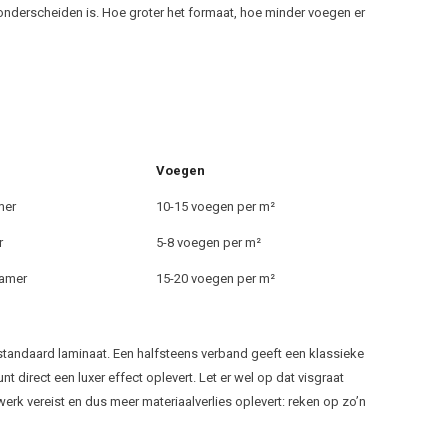
 onderscheiden is. Hoe groter het formaat, hoe minder voegen er
Voegen
mer
10-15 voegen per m²
r
5-8 voegen per m²
kamer
15-20 voegen per m²
j standaard laminaat. Een halfsteens verband geeft een klassieke
unt direct een luxer effect oplevert. Let er wel op dat visgraat
rk vereist en dus meer materiaalverlies oplevert: reken op zo’n