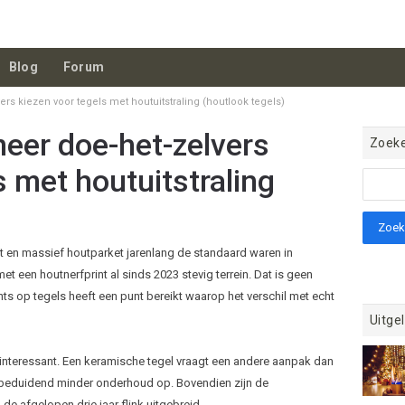
Blog
Forum
s kiezen voor tegels met houtuitstraling (houtlook tegels)
er doe-het-zelvers
Zoek
s met houtuitstraling
t en massief houtparket jarenlang de standaard waren in
een houtnerfprint al sinds 2023 stevig terrein. Dat is geen
ints op tegels heeft een punt bereikt waarop het verschil met echt
Uitgel
a interessant. Een keramische tegel vraagt een andere aanpak dan
jn beduidend minder onderhoud op. Bovendien zijn de
de afgelopen drie jaar flink uitgebreid.