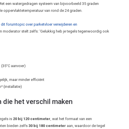
 Met een watergedragen systeem van bijvoorbeeld 35 graden
le oppervlaktetemperatuur van rond de 24 graden.
dit forumtopic over parketvloer verwijderen en
en moderator stelt zelfs: ‘Gelukkig heb je tegels tegenwoordig ook
(35°C aanvoer)
ijk, maar minder efficiënt
 (installatie)
 die het verschil maken
egels is
20 bij 120 centimeter
, wat het formaat van een
nten bieden zelfs
30 bij 180 centimeter
aan, waardoor de tegel