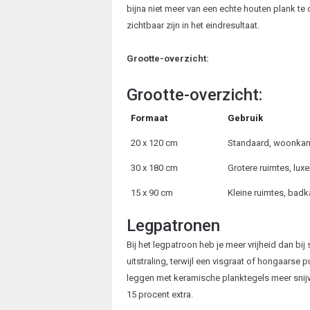
bijna niet meer van een echte houten plank te
zichtbaar zijn in het eindresultaat.
Grootte-overzicht:
Grootte-overzicht:
Formaat
Gebruik
20 x 120 cm
Standaard, woonka
30 x 180 cm
Grotere ruimtes, luxe
15 x 90 cm
Kleine ruimtes, bad
Legpatronen
Bij het legpatroon heb je meer vrijheid dan bi
uitstraling, terwijl een visgraat of hongaarse p
leggen met keramische planktegels meer snijwe
15 procent extra.