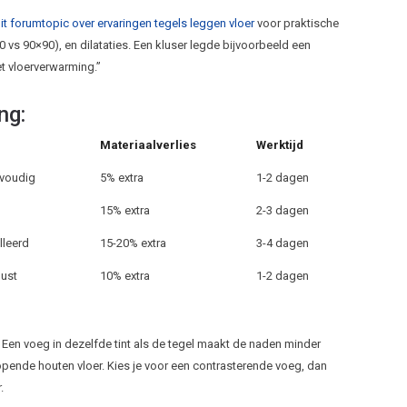
it forumtopic over ervaringen tegels leggen vloer
voor praktische
0 vs 90×90), en dilataties. Een kluser legde bijvoorbeeld een
et vloerverwarming.”
ng:
Materiaalverlies
Werktijd
nvoudig
5% extra
1-2 dagen
n
15% extra
2-3 dagen
lleerd
15-20% extra
3-4 dagen
uust
10% extra
1-2 dagen
. Een voeg in dezelfde tint als de tegel maakt de naden minder
lopende houten vloer. Kies je voor een contrasterende voeg, dan
.