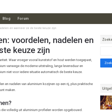
Blog
Forum
adelen en wanneer ze de beste keuze zijn
n: voordelen, nadelen en
Zoek
te keuze zijn
riteit. Waar vroeger vooral kunststof en hout werden toegepast,
ium vanwege de moderne uitstraling, lange levensduur en
um niet voor iedere situatie automatisch de beste keuze.
elen en nadelen van aluminium kozijnen op een rij, plus praktische
Uitgel
kunt maken.
jnen?
n die volledig uit aluminium profielen worden opgebouwd.