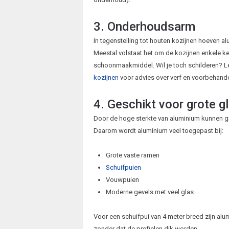
3. Onderhoudsarm
In tegenstelling tot houten kozijnen hoeven a
Meestal volstaat het om de kozijnen enkele k
schoonmaakmiddel. Wil je toch schilderen? Le
kozijnen
voor advies over verf en voorbehande
4. Geschikt voor grote g
Door de hoge sterkte van aluminium kunnen g
Daarom wordt aluminium veel toegepast bij:
Grote vaste ramen
Schuifpuien
Vouwpuien
Moderne gevels met veel glas
Voor een schuifpui van 4 meter breed zijn alu
zonder dat de profielen dik worden.