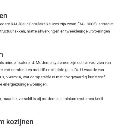
den
 iedere RAL-kleur. Populaire keuzes zijn zwart (RAL 9005), antraciet
structuurlakken, matte afwerkingen en tweekleurige uitvoeringen
n
s minder isolerend. Moderne systemen zijn echter voorzien van
ekend combineren met HR++ of triple glas. De U-waarde van
n 1,6 W/m²K
, wat comparable is met hoogwaardig kunststof.
e energiezuinige woningen.
2), maar het verschil is bij moderne aluminium systemen kecil
m kozijnen