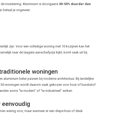
s de investering. Aluminium is doorgaans
30-50% duurder dan
n betaal je ongeveer:
zienlijk zijn. Voor een volledige woning met 10 kozijnen kan het
amelijk naar de laagste aanschafprijs kijkt, komt vaak uit bij
traditionele woningen
 aluminium beter passen bij moderne architectuur. Bij landelijke
en 30-woningen wordt daarom vaak gekozen voor hout of kunststof
panden soms “te modern” of “te industrieel” wirken.
r eenvoudig
men weinig voor, maar wanneer er een diepe kras of deuk