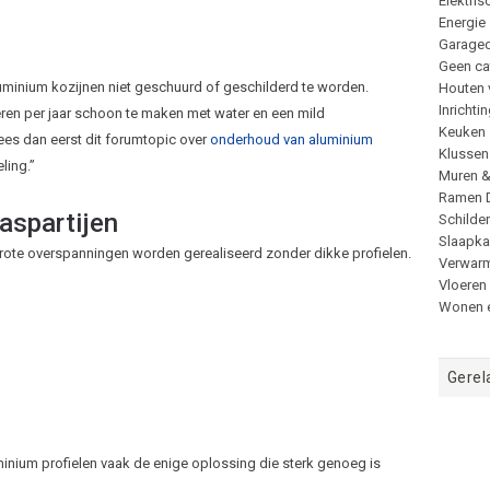
Elektris
Energie
Garage
Geen ca
luminium kozijnen niet geschuurd of geschilderd te worden.
Houten 
Inrichti
eren per jaar schoon te maken met water en een mild
Keuken
es dan eerst dit forumtopic over
onderhoud van aluminium
Klussen
ling.”
Muren 
Ramen 
laspartijen
Schilde
Slaapk
rote overspanningen worden gerealiseerd zonder dikke profielen.
Verwar
Vloeren
Wonen e
Gerel
minium profielen vaak de enige oplossing die sterk genoeg is