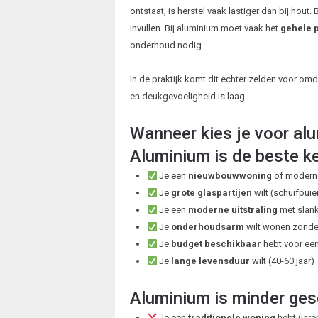
ontstaat, is herstel vaak lastiger dan bij hout
invullen. Bij aluminium moet vaak het
gehele 
onderhoud nodig.
In de praktijk komt dit echter zelden voor omd
en deukgevoeligheid is laag.
Wanneer kies je voor al
Aluminium is de beste ke
Je een
nieuwbouwwoning
of moderne
Je
grote glaspartijen
wilt (schuifpui
Je een
moderne uitstraling
met slank
Je
onderhoudsarm
wilt wonen zonde
Je
budget beschikbaar
hebt voor een
Je
lange levensduur
wilt (40-60 jaar)
Aluminium is minder gesc
Je een
traditionele woning
hebt (jaren