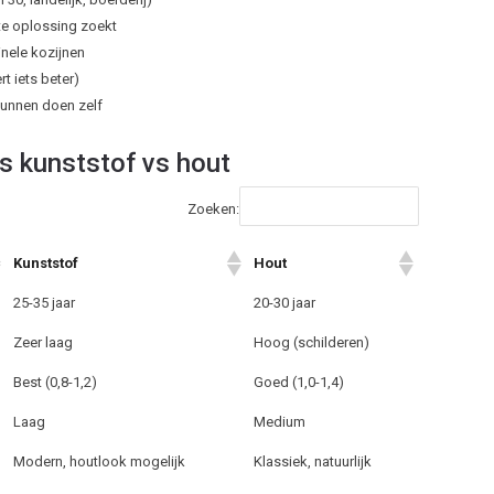
te oplossing zoekt
inele kozijnen
rt iets beter)
kunnen doen zelf
vs kunststof vs hout
Zoeken:
Kunststof
Hout
25-35 jaar
20-30 jaar
Zeer laag
Hoog (schilderen)
Best (0,8-1,2)
Goed (1,0-1,4)
Laag
Medium
Modern, houtlook mogelijk
Klassiek, natuurlijk