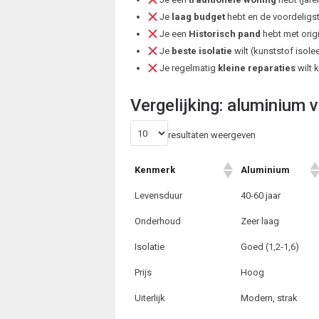
Je
laag budget
hebt en de voordeligs
Je een
Historisch pand
hebt met orig
Je
beste isolatie
wilt (kunststof isolee
Je regelmatig
kleine reparaties
wilt 
Vergelijking: aluminium 
resultaten weergeven
Kenmerk
Aluminium
Levensduur
40-60 jaar
Onderhoud
Zeer laag
Isolatie
Goed (1,2-1,6)
Prijs
Hoog
Uiterlijk
Modern, strak