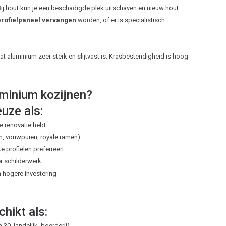
. Bij hout kun je een beschadigde plek uitschaven en nieuw hout
profielpaneel vervangen
worden, of er is specialistisch
at aluminium zeer sterk en slijtvast is. Krasbestendigheid is hoog
uminium kozijnen?
uze als:
 renovatie hebt
en, vouwpuien, royale ramen)
e profielen preferreert
r schilderwerk
 hogere investering
hikt als:
 30, landelijk, boerderij)