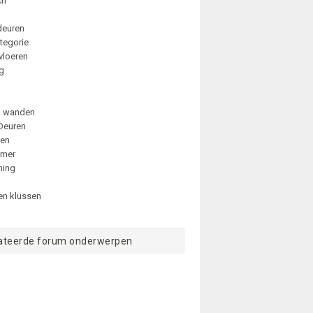
ch
deuren
tegorie
vloeren
ng
& wanden
Deuren
ren
amer
ming
n klussen
ateerde forum onderwerpen