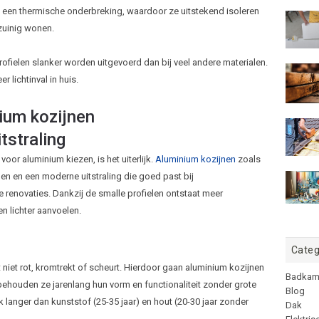
 een thermische onderbreking, waardoor ze uitstekend isoleren
zuinig wonen.
fielen slanker worden uitgevoerd dan bij veel andere materialen.
 lichtinval in huis.
ium kozijnen
tstraling
r aluminium kiezen, is het uiterlijk.
Aluminium kozijnen
zoals
len en een moderne uitstraling die goed past bij
novaties. Dankzij de smalle profielen ontstaat meer
n lichter aanvoelen.
Categ
 niet rot, kromtrekt of scheurt. Hierdoor gaan aluminium kozijnen
Badkam
 behouden ze jarenlang hun vorm en functionaliteit zonder grote
Blog
langer dan kunststof (25-35 jaar) en hout (20-30 jaar zonder
Dak