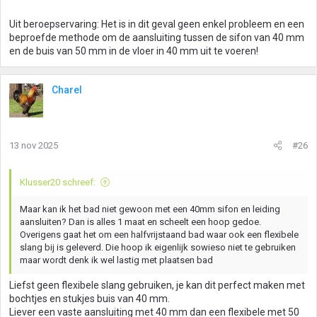
n
g
Uit beroepservaring: Het is in dit geval geen enkel probleem en een
e
beproefde methode om de aansluiting tussen de sifon van 40 mm
n
en de buis van 50 mm in de vloer in 40 mm uit te voeren!
:
Charel
13 nov 2025
#26
Klusser20 schreef:
Maar kan ik het bad niet gewoon met een 40mm sifon en leiding
aansluiten? Dan is alles 1 maat en scheelt een hoop gedoe.
Overigens gaat het om een halfvrijstaand bad waar ook een flexibele
slang bij is geleverd. Die hoop ik eigenlijk sowieso niet te gebruiken
maar wordt denk ik wel lastig met plaatsen bad
Liefst geen flexibele slang gebruiken, je kan dit perfect maken met
bochtjes en stukjes buis van 40 mm.
Liever een vaste aansluiting met 40 mm dan een flexibele met 50