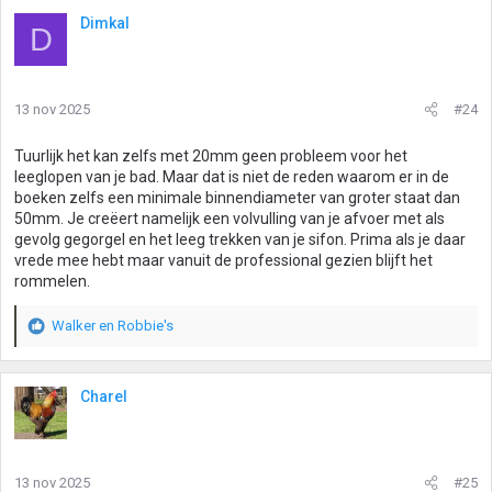
Dimkal
D
13 nov 2025
#24
Tuurlijk het kan zelfs met 20mm geen probleem voor het
leeglopen van je bad. Maar dat is niet de reden waarom er in de
boeken zelfs een minimale binnendiameter van groter staat dan
50mm. Je creëert namelijk een volvulling van je afvoer met als
gevolg gegorgel en het leeg trekken van je sifon. Prima als je daar
vrede mee hebt maar vanuit de professional gezien blijft het
rommelen.
Walker
en
Robbie's
W
a
a
r
Charel
d
e
r
i
13 nov 2025
#25