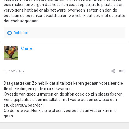
buis maken en zorgen dat het sifon exact op de juiste plaats zit en
vervolgens het bad er als het ware 'overheen' zetten en dan de
boel aan de bovenkant vastdraaien. Zo heb ik dat ook met de platte
douchebak gedaan.
Robbie's
W
a
a
Charel
r
d
e
r
13 nov 2025
#30
i
n
g
Dat gaat zeker. Zo heb ik dat al talloze keren gedaan vooraleer die
e
flexibele dingen op de markt kwamen.
n
Kwestie van goed uitmeten en de sifon goed op zijn plaats fixeren.
:
Eens geplaatst is een installatie met vaste buizen sowieso een
stuk betrouwbaarder.
Op de foto van Henk zie je al een voorbeeld van wat er kan mis
gaan.