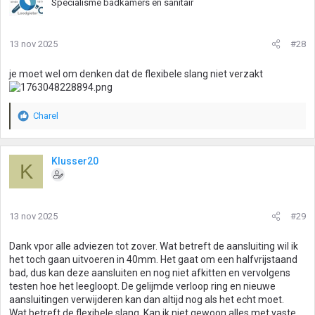
Specialisme badkamers en sanitair
13 nov 2025
#28
je moet wel om denken dat de flexibele slang niet verzakt
Charel
W
a
a
r
Klusser20
K
d
e
r
i
13 nov 2025
#29
n
g
Dank vpor alle adviezen tot zover. Wat betreft de aansluiting wil ik
e
het toch gaan uitvoeren in 40mm. Het gaat om een halfvrijstaand
n
bad, dus kan deze aansluiten en nog niet afkitten en vervolgens
:
testen hoe het leegloopt. De gelijmde verloop ring en nieuwe
aansluitingen verwijderen kan dan altijd nog als het echt moet.
Wat betreft de flexibele slang. Kan ik niet gewoon alles met vaste