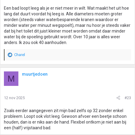
n
g
Een bad loopt leeg als je er niet meer in wilt. Wat maakt het uit hoe
e
lang dat duurt voordat hij leeg is. Alle diameters moeten groter
n
worden (steeds vaker waterbesparende kranen waardoor er
:
minder water per minuut wegspoelt), maar nu hoor je steeds vaker
dat bij het toilet dit juist kleiner moet worden omdat daar minder
water bij de spoeling gebruikt wordt. Over 10 jaar is alles weer
anders. Ik zou ook 40 aanhouden.
Charel
W
a
a
r
muurtjedoen
M
d
e
r
i
12 nov 2025
#23
n
g
Zoals eerder aangegeven zit mijn bad zelfs op 32 zonder enkel
e
probleem. Loopt ook vlot leeg. Gewoon afvoer een beetje schoon
n
houden, dan is er niks aan de hand. Flexibel ontkom je niet aan bij
:
een (half) vrijstaand bad.