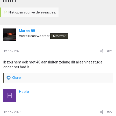
Niet open voor verdere reacties.
Marcn.88
Vaste Beantwoorder
Moderator
12 nov 2025
#21
ik zou hem ook met 40 aansluiten zolang dit alleen het stukje
onder het bad is.
Charel
W
a
a
Haplo
H
r
d
e
r
12 nov 2025
#22
i