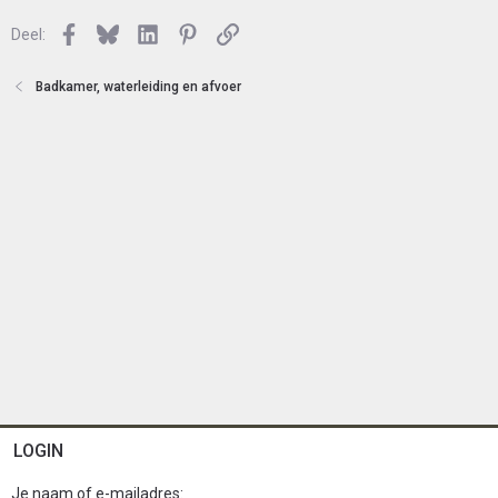
n
l
Facebook
Bluesky
LinkedIn
Pinterest
Link
o
Deel:
t
e
Badkamer, waterleiding en afvoer
n
LOGIN
Je naam of e-mailadres