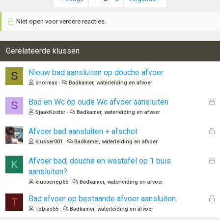
Niet open voor verdere reacties.
Gerelateerde klussen
Nieuw bad aansluiten op douche afvoer
S
snormax
Badkamer, waterleiding en afvoer
G
Bad en Wc op oude Wc afvoer aansluiten
S
e
SjaakKoster
Badkamer, waterleiding en afvoer
s
l
G
Afvoer bad aansluiten + afschot
o
e
klusser001
Badkamer, waterleiding en afvoer
t
s
e
l
G
Afvoer bad, douche en wastafel op 1 buis
K
n
o
e
aansluiten?
t
s
klussenop65
Badkamer, waterleiding en afvoer
e
l
n
o
G
Bad afvoer op bestaande afvoer aansluiten.
T
t
e
Tobias55
Badkamer, waterleiding en afvoer
e
s