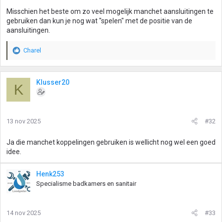
Misschien het beste om zo veel mogelijk manchet aansluitingen te
gebruiken dan kun je nog wat "spelen" met de positie van de
aansluitingen.
Charel
W
a
a
r
Klusser20
K
d
e
r
i
13 nov 2025
#32
n
g
Ja die manchet koppelingen gebruiken is wellicht nog wel een goed
e
idee.
n
:
Henk253
Specialisme badkamers en sanitair
14 nov 2025
#33