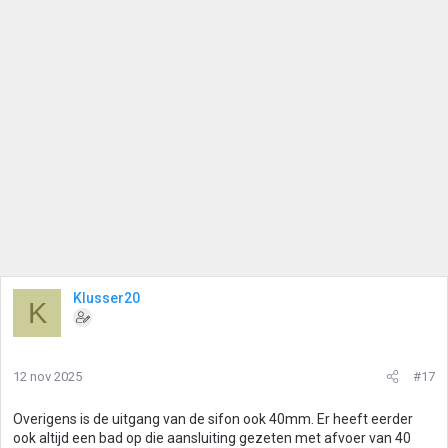
r
i
n
g
e
n
:
Klusser20
K
12 nov 2025
#17
Overigens is de uitgang van de sifon ook 40mm. Er heeft eerder
ook altijd een bad op die aansluiting gezeten met afvoer van 40