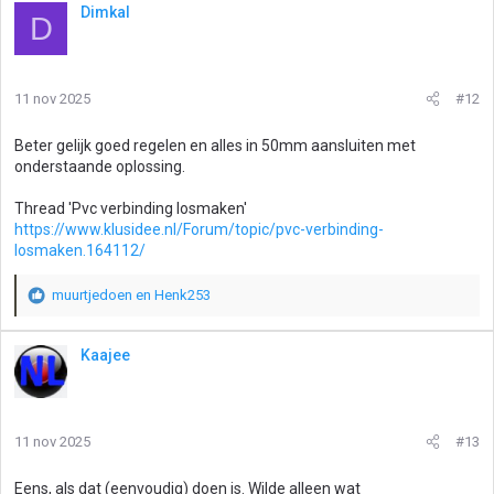
Dimkal
D
11 nov 2025
#12
Beter gelijk goed regelen en alles in 50mm aansluiten met
onderstaande oplossing.
Thread 'Pvc verbinding losmaken'
https://www.klusidee.nl/Forum/topic/pvc-verbinding-
losmaken.164112/
muurtjedoen
en
Henk253
W
a
a
Kaajee
r
d
e
r
11 nov 2025
#13
i
n
g
Eens, als dat (eenvoudig) doen is. Wilde alleen wat