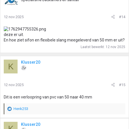
12 nov 2025
#14
deze er uit.
En hoe ziet sifon en flexibele slang meegeleverd van 50 mm er uit?
Laatst bewerkt:
12 nov 2025
Klusser20
K
12 nov 2025
#15
Dit is een verloopring van pvc van 50 naar 40 mm
Henk253
W
a
a
Klusser20
K
r