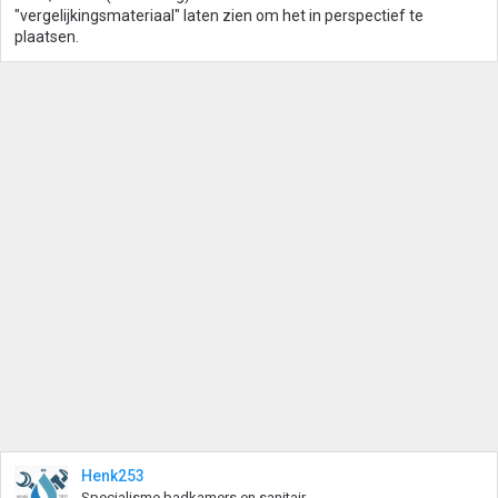
e
"vergelijkingsmateriaal" laten zien om het in perspectief te
n
plaatsen.
:
Henk253
Specialisme badkamers en sanitair