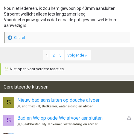
Nou niet iedereen, ik zou hem gewoon op 40mm aansluiten.
Stroomt wellicht alleen iets langzamer leeg.
Voordeel in jouw geval is dat er na de put gewoon wel 50mm
aanwezig is.
Charel
W
a
a
1
2
3
Volgende
r
d
e
Niet open voor verdere reacties.
r
i
n
Gerelateerde klussen
g
e
n
Nieuw bad aansluiten op douche afvoer
S
:
snormax
Badkamer, waterleiding en afvoer
G
Bad en Wc op oude Wc afvoer aansluiten
S
e
SjaakKoster
Badkamer, waterleiding en afvoer
s