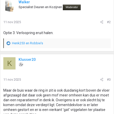
Walker
Specialist Deuren en Kozijnen
Moderator
11 nov 2025
#2
Optie 3: Verloopring eruit halen.
Henk253
en
Robbie's
W
a
a
r
Klusser20
K
d
e
r
i
11 nov 2025
#3
n
g
Maar de buis waar de ring in zit is ook dusdanig kort boven de vloer
e
afgezaagd dat daar ook geen mof meer omheen kan dus er moet
n
dan een reparatiemof in denk ik. Overigens is er ook slecht bij te
:
komen omdat deze verdiept ligt. Cementdekvloer is er later
omheen gestort en er is een vierkant 'gat' vrijgelaten ter plaatse