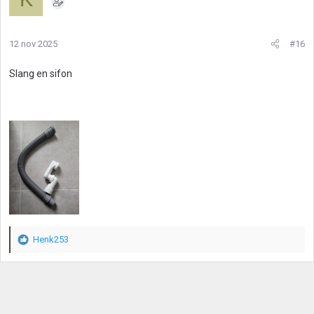
d
e
r
12 nov 2025
#16
i
n
g
Slang en sifon
e
n
:
Henk253
W
a
a
r
d
e