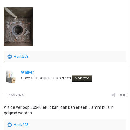
Henk253
W
a
a
Walker
r
Specialist Deuren en Kozijnen
Moderator
d
e
r
11 nov 2025
#10
i
n
g
Als de verloop 50x40 eruit kan, dan kan er een 50 mm buis in
e
gelijmd worden.
n
:
Henk253
W