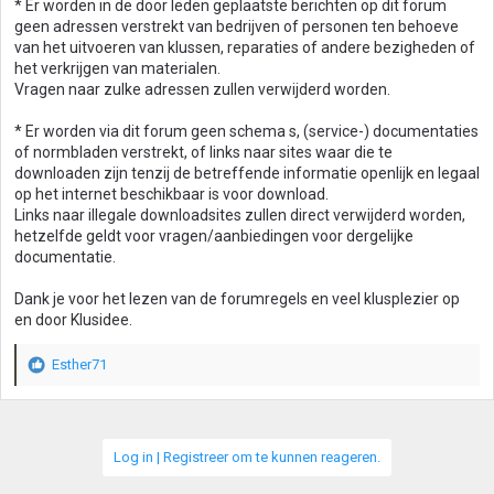
* Er worden in de door leden geplaatste berichten op dit forum
geen adressen verstrekt van bedrijven of personen ten behoeve
van het uitvoeren van klussen, reparaties of andere bezigheden of
het verkrijgen van materialen.
Vragen naar zulke adressen zullen verwijderd worden.
* Er worden via dit forum geen schema s, (service-) documentaties
of normbladen verstrekt, of links naar sites waar die te
downloaden zijn tenzij de betreffende informatie openlijk en legaal
op het internet beschikbaar is voor download.
Links naar illegale downloadsites zullen direct verwijderd worden,
hetzelfde geldt voor vragen/aanbiedingen voor dergelijke
documentatie.
Dank je voor het lezen van de forumregels en veel klusplezier op
en door Klusidee.
Esther71
W
a
a
r
d
Log in | Registreer om te kunnen reageren.
e
r