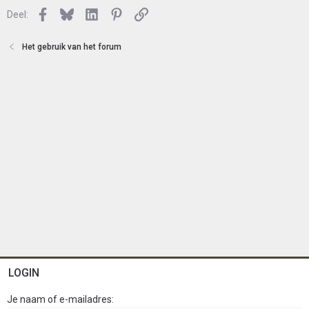
i
Facebook
Bluesky
LinkedIn
Pinterest
Link
Deel:
n
g
Het gebruik van het forum
e
n
:
LOGIN
Je naam of e-mailadres