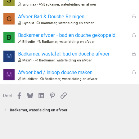
S
snormax
Badkamer, waterleiding en afvoer
G
Afvoer Bad & Douche Reinigen
G
e
GydoSt
Badkamer, waterleiding en afvoer
s
l
G
Badkamer afvoer - bad en douche gekoppeld
B
o
e
Billynite
Badkamer, waterleiding en afvoer
t
s
e
l
G
Badkamer, wastafel, bad en douche afvoer
M
n
o
e
Maxi1
Badkamer, waterleiding en afvoer
t
s
e
l
G
Afvoer bad / inloop douche maken
M
n
o
e
Muddiver
Badkamer, waterleiding en afvoer
t
s
e
l
n
Facebook
Bluesky
LinkedIn
Pinterest
Link
o
Deel:
t
e
Badkamer, waterleiding en afvoer
n