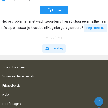
Log in
Heb je problemen met wachtwoorden of reset, stuur een mailtje naar
info a p e n staartje klusidee nl Nog niet geregistreerd?
Registreer nu
or log in via
Passkey
Contact opnemen
Voorwaarden en regels
Privacybeleid
Help
Bo
Hoofdpagina