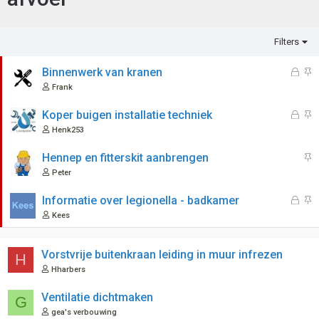
Filters
G
V
Binnenwerk van kranen
e
a
Frank
s
s
l
t
G
V
Koper buigen installatie techniek
o
g
e
a
Henk253
t
e
s
s
e
p
l
t
V
Hennep en fitterskit aanbrengen
n
i
o
g
a
Peter
n
t
e
s
d
e
p
t
G
V
Informatie over legionella - badkamer
n
i
g
e
a
Kees
n
e
s
s
d
p
l
t
i
o
g
Vorstvrije buitenkraan leiding in muur infrezen
H
n
t
e
Hharbers
d
e
p
n
i
Ventilatie dichtmaken
G
n
gea's verbouwing