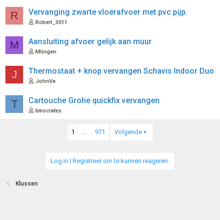
Vervanging zwarte vloerafvoer met pvc pijp.
R
Robert_3011
Aansluiting afvoer gelijk aan muur
M
Mlingen
Thermostaat + knop vervangen Schavis Indoor Duo
J
JohnVe
Cartouche Grohe quickfix vervangen
T
timocrates
1
...
971
Volgende
Log in | Registreer om te kunnen reageren.
Klussen