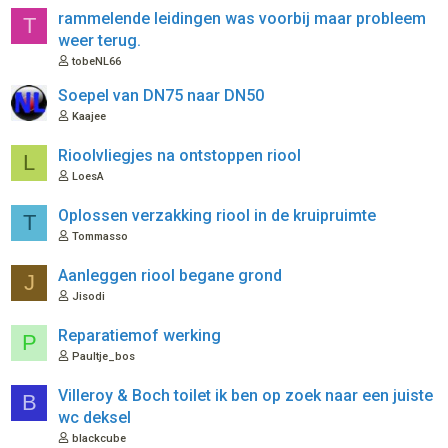
rammelende leidingen was voorbij maar probleem
T
weer terug.
tobeNL66
Soepel van DN75 naar DN50
Kaajee
Rioolvliegjes na ontstoppen riool
L
LoesA
Oplossen verzakking riool in de kruipruimte
T
Tommasso
Aanleggen riool begane grond
J
Jisodi
Reparatiemof werking
P
Paultje_bos
Villeroy & Boch toilet ik ben op zoek naar een juiste
B
wc deksel
blackcube