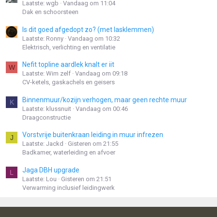
Laatste: wgb
Vandaag om 11:04
Dak en schoorsteen
Is dit goed afgedopt zo? (met lasklemmen)
Laatste: Ronny
Vandaag om 10:32
Elektrisch, verlichting en ventilatie
Nefit topline aardlek knalt er iit
W
Laatste: Wim zelf
Vandaag om 09:18
CV-ketels, gaskachels en geisers
Binnenmuur/kozijn verhogen, maar geen rechte muur
K
Laatste: klussnuit
Vandaag om 00:46
Draagconstructie
Vorstvrije buitenkraan leiding in muur infrezen
J
Laatste: Jackd
Gisteren om 21:55
Badkamer, waterleiding en afvoer
Jaga DBH upgrade
L
Laatste: Lou
Gisteren om 21:51
Verwarming inclusief leidingwerk