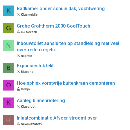
d
Badkamer onder schuin dak, vochtwering
K
Klusmeidje
Grohe Grohtherm 2000 CoolTouch
G
GJ Sekeeb
Inbouwtoilet aansluiten op standleiding met veel
N
overtreden regels..
naomie
Expansiestuk lekt
B
Blueone
Hoe sphinx vorstvrije buitenkraan demonteren
O
Ookjo
Aanleg binnenriolering
K
Klusgluut
Inlaatcombinatie Afvoer stroomt over
H
hewskazareth