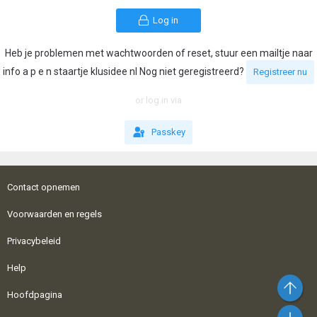
Log in
Heb je problemen met wachtwoorden of reset, stuur een mailtje naar
info a p e n staartje klusidee nl Nog niet geregistreerd?
Registreer nu
or log in via
Passkey
Contact opnemen
Voorwaarden en regels
Privacybeleid
Help
Bo
Hoofdpagina