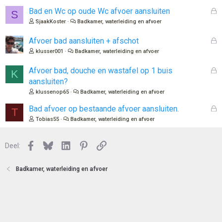
G
Bad en Wc op oude Wc afvoer aansluiten
S
e
SjaakKoster
Badkamer, waterleiding en afvoer
s
l
G
Afvoer bad aansluiten + afschot
o
e
klusser001
Badkamer, waterleiding en afvoer
t
s
e
l
G
Afvoer bad, douche en wastafel op 1 buis
K
n
o
e
aansluiten?
t
s
klussenop65
Badkamer, waterleiding en afvoer
e
l
n
o
G
Bad afvoer op bestaande afvoer aansluiten.
T
t
e
Tobias55
Badkamer, waterleiding en afvoer
e
s
n
l
Facebook
Bluesky
LinkedIn
Pinterest
Link
o
Deel:
t
e
Badkamer, waterleiding en afvoer
n