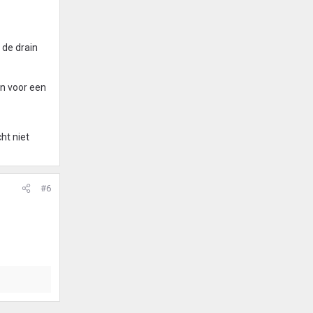
 de drain
en voor een
ht niet
#6