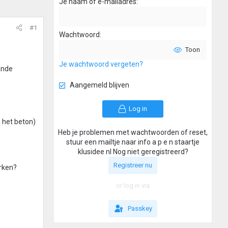
Je naam of e-mailadres
#1
Wachtwoord
Toon
Je wachtwoord vergeten?
ande
Aangemeld blijven
Log in
 het beton)
Heb je problemen met wachtwoorden of reset,
stuur een mailtje naar info a p e n staartje
klusidee nl Nog niet geregistreerd?
Registreer nu
rken?
or log in via
Passkey