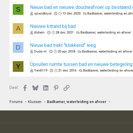
n
Nieuw bad en nieuwe doucheafvoer op bestaand d
:
S
sjoerdklust
13 dec 2020
Badkamer, waterleiding en af
Nieuwe kitrand bij bad
A
Aldwin
28 dec 2021
Badkamer, waterleiding en afvoer
Nieuw bad trekt "klokkend" leeg
D
Dude-nl
20 apr 2018
Badkamer, waterleiding en afvoer
Opvullen ruimte tussen bad en nieuwe betegeling
Y
Yentl119
21 dec 2016
Badkamer, waterleiding en afvoe
Facebook
Bluesky
LinkedIn
Pinterest
Link
Deel:
Forums
Klussen
Badkamer, waterleiding en afvoer