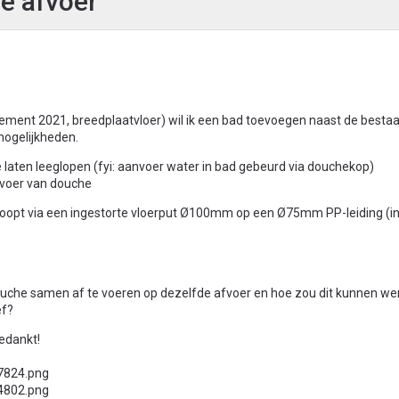
e afvoer
ent 2021, breedplaatvloer) wil ik een bad toevoegen naast de besta
mogelijkheden.
 laten leeglopen (fyi: aanvoer water in bad gebeurd via douchekop)
fvoer van douche
 loopt via een ingestorte vloerput Ø100mm op een Ø75mm PP-leiding (in
ouche samen af te voeren op dezelfde afvoer en hoe zou dit kunnen we
ef?
Bedankt!