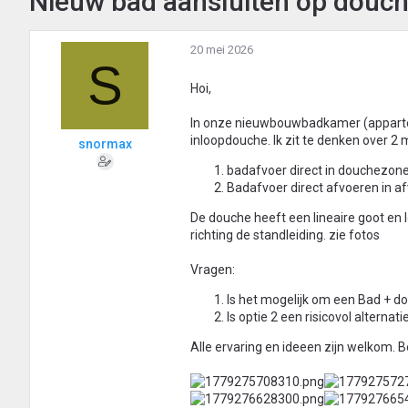
Nieuw bad aansluiten op douch
20 mei 2026
S
Hoi,
In onze nieuwbouwbadkamer (appartem
inloopdouche. Ik zit te denken over 2 
snormax
badafvoer direct in douchezone
Badafvoer direct afvoeren in a
De douche heeft een lineaire goot en
richting de standleiding. zie fotos
Vragen:
Is het mogelijk om een Bad + d
Is optie 2 een risicovol alternati
Alle ervaring en ideeen zijn welkom. 