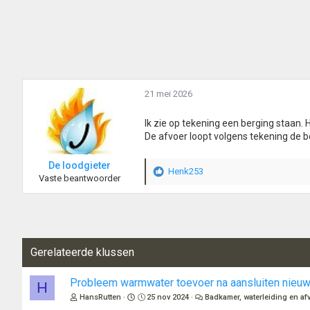
r
d
e
r
i
n
g
21 mei 2026
e
n
:
Ik zie op tekening een berging staan. 
De afvoer loopt volgens tekening de b
De loodgieter
Henk253
W
Vaste beantwoorder
a
a
r
d
e
Gerelateerde klussen
r
i
n
Probleem warmwater toevoer na aansluiten nieuw
H
g
HansRutten
25 nov 2024
Badkamer, waterleiding en af
e