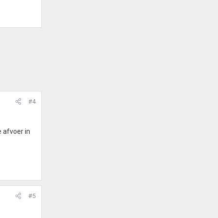
#4
 afvoer in
#5