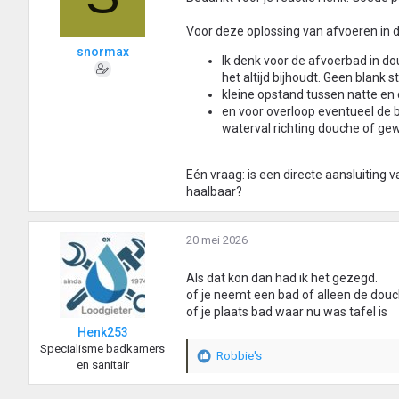
Voor deze oplossing van afvoeren in 
snormax
Ik denk voor de afvoerbad in d
het altijd bijhoudt. Geen blank 
kleine opstand tussen natte en
en voor overloop eventueel de 
waterval richting douche of ge
Eén vraag: is een directe aansluiting 
haalbaar?
20 mei 2026
Als dat kon dan had ik het gezegd.
of je neemt een bad of alleen de douc
of je plaats bad waar nu was tafel is
Henk253
Specialisme badkamers
Robbie's
W
en sanitair
a
a