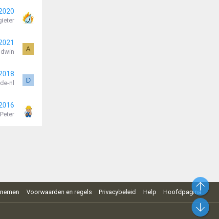
 2020
ieter
 2021
A
ldwin
 2018
D
de-nl
 2016
Peter
Bo
pnemen
Voorwaarden en regels
Privacybeleid
Help
Hoofdpagina
On