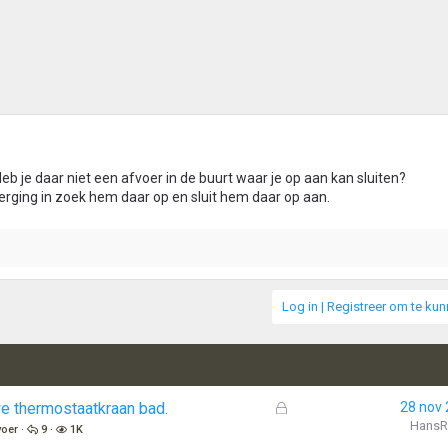
Heb je daar niet een afvoer in de buurt waar je op aan kan sluiten?
erging in zoek hem daar op en sluit hem daar op aan.
Log in | Registreer om te ku
G
e thermostaatkraan bad.
28 nov
e
HansR
voer
9
1K
s