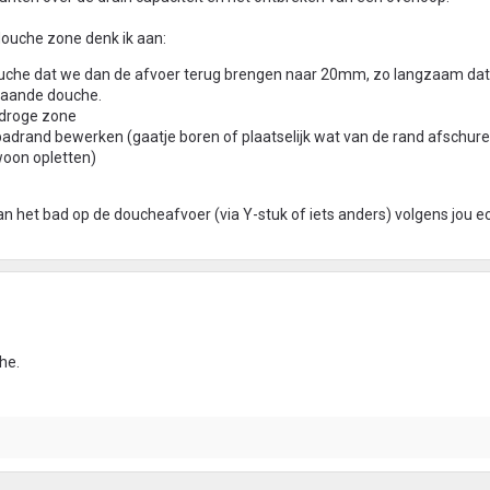
douche zone denk ik aan:
ouche dat we dan de afvoer terug brengen naar 20mm, zo langzaam dat
staande douche.
 droge zone
badrand bewerken (gaatje boren of plaatselijk wat van de rand afschur
woon opletten)
van het bad op de doucheafvoer (via Y-stuk of iets anders) volgens jou ec
he.