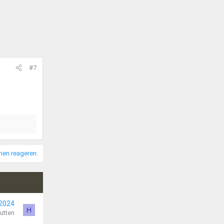
#7
nnen reageren.
 2024
H
utten