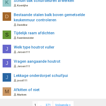
Schuin dak schuifdeuren afwerken
K
Koentjhe
Bestaande stalen balk boven gemetselde
D
keukenmuur controleren
Davidkw
Tijdelijk raam afdichten
S
Swenkmeister
Welk type houtrot vuller
J
Jeroen111
Vragen aangaande houtrot
J
Jeroen111
Lekkage onderdorpel schuifpui
J
joost111
Afkitten of niet
M
Markvm
1
...
371
Volgende