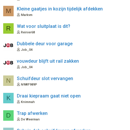
Kleine gaatjes in kozijn tijdelijk afdekken
M
Markvm
Wat voor sluitplaat is dit?
R
Reinier68
Dubbele deur voor garage
Job_04
vouwdeur blijft uit rail zakken
Job_04
Schuifdeur slot vervangen
N
N9WF989P
Draai kiepraam gaat niet open
K
Knimmah
Trap afwerken
D
De Weerman