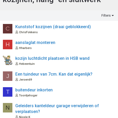
Filters
Kunststof kozijnen (draai geblokkeerd)
C
ChrisFokkens
aanslaglat monteren
H
Hharbers
kozijn luchtdicht plaatsen in HSB wand
Hebeentuin
Een tuindeur van 7cm. Kan dat eigenlijk?
J
Jeroen69
buitendeur inkorten
T
Toontjehoger
Geleiders kanteldeur garage verwijderen of
N
verplaatsen?
Nicole K