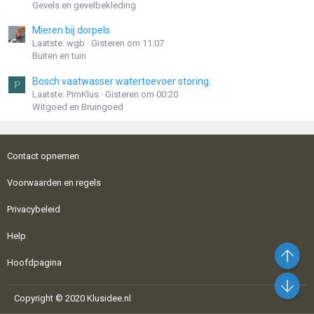
Gevels en gevelbekleding
Mieren bij dorpels
Laatste: wgb
Gisteren om 11:07
Buiten en tuin
Bosch vaatwasser watertoevoer storing.
P
Laatste: PimKlus
Gisteren om 00:20
Witgoed en Bruingoed
Contact opnemen
Voorwaarden en regels
Privacybeleid
Help
Bo
Hoofdpagina
On
Copyright © 2020 Klusidee.nl