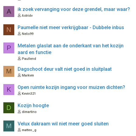
ik zoek vervanging voor deze grendel, maar waar?
A
Astridv
Paumelle niet meer verkrijgbaar - Dubbele inbus
N
Nelis99
Metalen glaslat aan de onderkant van het kozijn
P
aard en functie
Paullend
Dagschoot deur valt niet goed in sluitplaat
M
Markvm
Open ruimte kozijn ingang voor muizen dichten?
K
Kevin321
Kozijn hoogte
D
dimartino
Velux dakraam wil niet meer goed sluiten
M
matteo_g