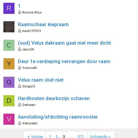
1
R
Ronnie Klus
Raamschaar kiepraam
mark197013
(oud) Velux dakraam gaat niet meer dicht
C
cano26
Deur 1e verdieping vervangen door raam
Y
YvonneN
Velux raam sluit niet
G
Ginger5
Hardhouten deurkozijn schaven
D
Dekraan
Aansluiting/afdichting raamrooster
V
Vwlunatic
Vorige
1
2
3
...
371
Volgende