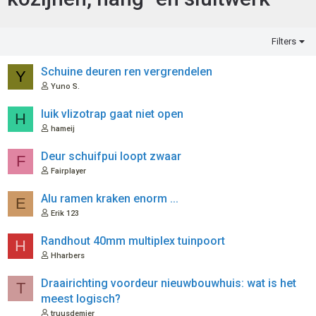
Filters
Schuine deuren ren vergrendelen
Y
Yuno S.
luik vlizotrap gaat niet open
H
hameij
Deur schuifpui loopt zwaar
F
Fairplayer
Alu ramen kraken enorm ...
E
Erik 123
Randhout 40mm multiplex tuinpoort
H
Hharbers
Draairichting voordeur nieuwbouwhuis: wat is het
T
meest logisch?
truusdemier