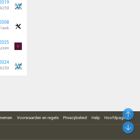
 2019
k253
 2008
Frank
 2025
V
uizen
 2024
k253
Bo
pnemen
Voorwaarden en regels
Privacybeleid
Help
Hoofdpagina
On