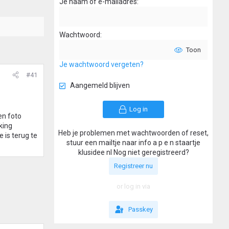
Je naam of e-mailadres
Wachtwoord
Toon
Je wachtwoord vergeten?
#41
Aangemeld blijven
Log in
en foto
king
Heb je problemen met wachtwoorden of reset,
 is terug te
stuur een mailtje naar info a p e n staartje
klusidee nl Nog niet geregistreerd?
Registreer nu
or log in via
Passkey