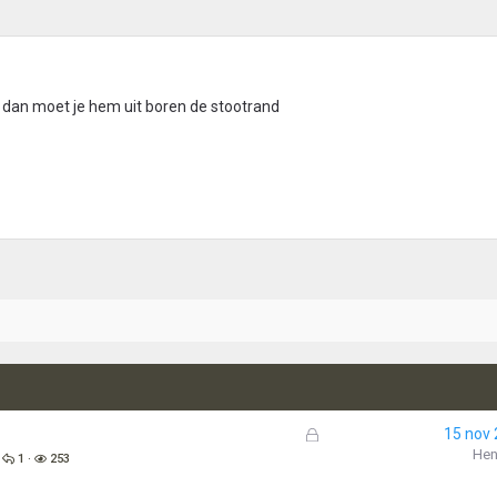
dan moet je hem uit boren de stootrand
G
15 nov
e
Hen
1
253
s
l