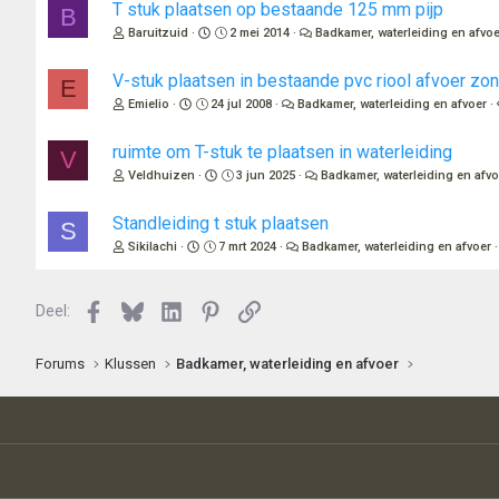
T stuk plaatsen op bestaande 125 mm pijp
B
Baruitzuid
2 mei 2014
Badkamer, waterleiding en afvoe
V-stuk plaatsen in bestaande pvc riool afvoer zo
E
Emielio
24 jul 2008
Badkamer, waterleiding en afvoer
ruimte om T-stuk te plaatsen in waterleiding
V
Veldhuizen
3 jun 2025
Badkamer, waterleiding en afvo
Standleiding t stuk plaatsen
S
Sikilachi
7 mrt 2024
Badkamer, waterleiding en afvoer
Facebook
Bluesky
LinkedIn
Pinterest
Link
Deel:
Forums
Klussen
Badkamer, waterleiding en afvoer