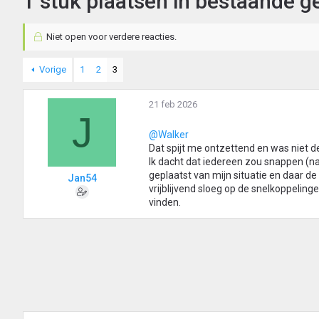
T stuk plaatsen in bestaande g
Niet open voor verdere reacties.
Vorige
1
2
3
21 feb 2026
J
@Walker
Dat spijt me ontzettend en was niet d
Ik dacht dat iedereen zou snappen (na 
geplaatst van mijn situatie en daar 
Jan54
vrijblijvend sloeg op de snelkoppeling
vinden.