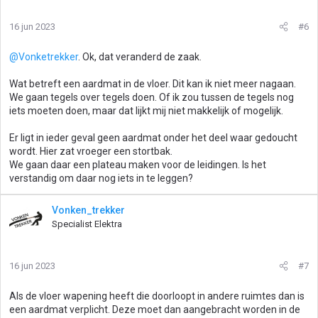
r
i
16 jun 2023
#6
n
g
@Vonketrekker
. Ok, dat veranderd de zaak.
e
n
Wat betreft een aardmat in de vloer. Dit kan ik niet meer nagaan.
:
We gaan tegels over tegels doen. Of ik zou tussen de tegels nog
iets moeten doen, maar dat lijkt mij niet makkelijk of mogelijk.
Er ligt in ieder geval geen aardmat onder het deel waar gedoucht
wordt. Hier zat vroeger een stortbak.
We gaan daar een plateau maken voor de leidingen. Is het
verstandig om daar nog iets in te leggen?
Vonken_trekker
Specialist Elektra
16 jun 2023
#7
Als de vloer wapening heeft die doorloopt in andere ruimtes dan is
een aardmat verplicht. Deze moet dan aangebracht worden in de