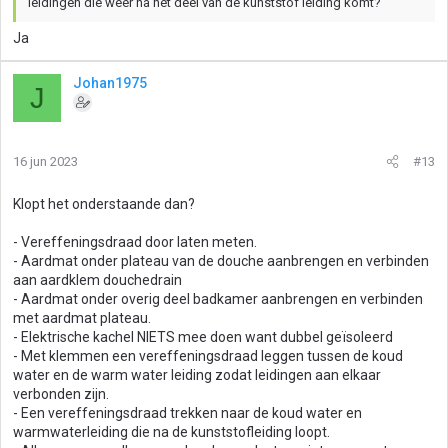
leidingen die weer na het deel van de kunststof leiding komt?
Ja
Johan1975
J
16 jun 2023
#13
Klopt het onderstaande dan?
- Vereffeningsdraad door laten meten.
- Aardmat onder plateau van de douche aanbrengen en verbinden
aan aardklem douchedrain
- Aardmat onder overig deel badkamer aanbrengen en verbinden
met aardmat plateau.
- Elektrische kachel NIETS mee doen want dubbel geïsoleerd
- Met klemmen een vereffeningsdraad leggen tussen de koud
water en de warm water leiding zodat leidingen aan elkaar
verbonden zijn.
- Een vereffeningsdraad trekken naar de koud water en
warmwaterleiding die na de kunststofleiding loopt.