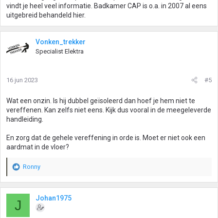
vindt je heel veel informatie. Badkamer CAP is o.a. in 2007 al eens
uitgebreid behandeld hier.
Vonken_trekker
Specialist Elektra
16 jun 2023
#5
Wat een onzin. Is hij dubbel geïsoleerd dan hoef je hem niet te
vereffenen. Kan zelfs niet eens. Kijk dus vooral in de meegeleverde
handleiding.
En zorg dat de gehele vereffening in orde is. Moet er niet ook een
aardmat in de vloer?
Ronny
W
a
a
r
Johan1975
J
d
e