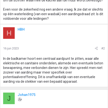
om de schroef waarmee de kachel aan de muur wordt bevestigd?
Even voor de zekerheid nog een andere vraag. Ik zie dat er slechts
op één waterleiding (van een wasbak) een aardingsdraad zit. Is dit
voldoende voor alle leidingen?
HBH
H
16 jun 2023
#2
In de badkamer hoort een centraal aardpunt te zitten, waar alle
elektrische en sanitaire onderdelen, alsmede een eventuele beton
bewapening, mee verbonden dienen te zijn. Hier spreekt men niet
zozeer van aarding maar meer specifiek over
potentiaalvereffening. Dit is onafhankelijk van een eventuele
aarding via de stekker van een bepaald apparaat.
Johan1975
J