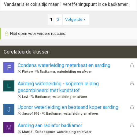
Vandaar is er ook altijd maar 1 vereffeningspunt in de badkamer.
1
2
Volgende
Niet open voor verdere reacties.
Gerelateerde klussen
G
Condens waterleiding meterkast en aarding
F
e
Flekew
Badkamer, waterleiding en afvoer
s
l
G
Aarding waterleiding - koperen leiding
L
o
e
gecombineerd met kunststof
t
s
Levi
Badkamer, waterleiding en afvoer
e
l
n
o
G
Uponor waterleiding en bestaand koper aarding
J
t
e
Jacco1976
Badkamer, waterleiding en afvoer
e
s
n
l
G
Aarding aan radiator badkamer
M
o
e
Matt13
Badkamer, waterleiding en afvoer
t
s