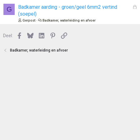
e
l
G
Badkamer aarding - groen/geel 6mm2 vertind
G
n
o
e
(soepel)
t
s
Gerpost
Badkamer, waterleiding en afvoer
e
l
n
o
Facebook
Bluesky
LinkedIn
Pinterest
Link
Deel:
t
e
n
Badkamer, waterleiding en afvoer