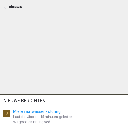
Klussen
NIEUWE BERICHTEN
Miele vaatwasser - storing
J
Laatste: Jisodi
45 minuten geleden
Witgoed en Bruingoed