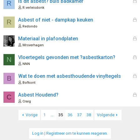
G
Is dit asbest? buis badkamer
R
n
o
e
R.verleisdonk
t
s
e
l
G
Asbest of niet - dampkap keuken
R
n
o
e
Redondo
t
s
e
l
G
Materiaal in plafondplaten
n
o
e
Mrsverhagen
t
s
e
l
G
Vloertegels gevonden met ?asbestkarton?
N
n
o
e
NNN
t
s
e
l
G
Wat te doen met asbesthoudende vinyltegels
B
n
o
e
Bofkont
t
s
e
l
G
Asbest Houdend?
C
n
o
e
Craig
t
s
e
l
Vorige
1
...
35
36
37
38
Volgende
n
o
t
e
Log in | Registreer om te kunnen reageren.
n