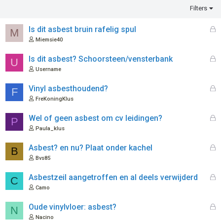
Filters
G
Is dit asbest bruin rafelig spul
M
e
Miemsie40
s
l
G
Is dit asbest? Schoorsteen/vensterbank
U
o
e
Username
t
s
e
l
G
Vinyl asbesthoudend?
F
n
o
e
FreKoningKlus
t
s
e
l
G
Wel of geen asbest om cv leidingen?
P
n
o
e
Paula_klus
t
s
e
l
G
Asbest? en nu? Plaat onder kachel
B
n
o
e
Bvs85
t
s
e
l
G
Asbestzeil aangetroffen en al deels verwijderd
C
n
o
e
Camo
t
s
e
l
G
Oude vinylvloer: asbest?
N
n
o
e
Nacino