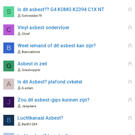
t
s
e
l
G
Is dit asbest?? G4 KOMO K2394 C1X NT
S
n
o
e
Schredder79
t
s
e
l
G
Vinyl asbest ondervloer
C
n
o
e
Chief
t
s
e
l
G
Weet iemand of dit asbest kan zijn?
B
n
o
e
Biancablom
t
s
e
l
G
Asbest in zeil
G
n
o
e
Grashopper
t
s
e
l
G
Is dit Asbest? plafond cvketel
A
n
o
e
A.aslan
t
s
e
l
G
Zou dit asbest-gips kunnen zijn?
J
n
o
e
Jaspeare
t
s
e
l
G
Luchtkanaal Asbest?
B
n
o
e
Barth1234
t
s
e
l