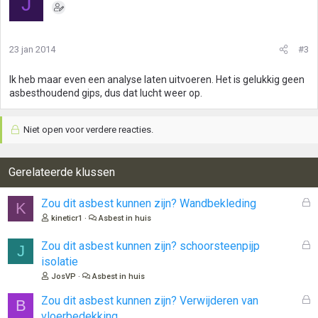
J
23 jan 2014
#3
Ik heb maar even een analyse laten uitvoeren. Het is gelukkig geen
asbesthoudend gips, dus dat lucht weer op.
Niet open voor verdere reacties.
Gerelateerde klussen
G
Zou dit asbest kunnen zijn? Wandbekleding
K
e
kineticr1
Asbest in huis
s
l
G
Zou dit asbest kunnen zijn? schoorsteenpijp
J
o
e
isolatie
t
s
JosVP
Asbest in huis
e
l
n
o
G
Zou dit asbest kunnen zijn? Verwijderen van
B
t
e
vloerbedekking