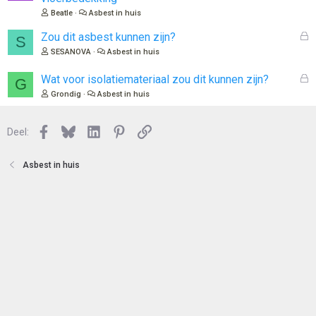
e
s
Beatle
Asbest in huis
n
l
o
G
Zou dit asbest kunnen zijn?
S
t
e
SESANOVA
Asbest in huis
e
s
n
l
G
Wat voor isolatiemateriaal zou dit kunnen zijn?
G
o
e
Grondig
Asbest in huis
t
s
e
l
n
Facebook
Bluesky
LinkedIn
Pinterest
Link
o
Deel:
t
e
Asbest in huis
n