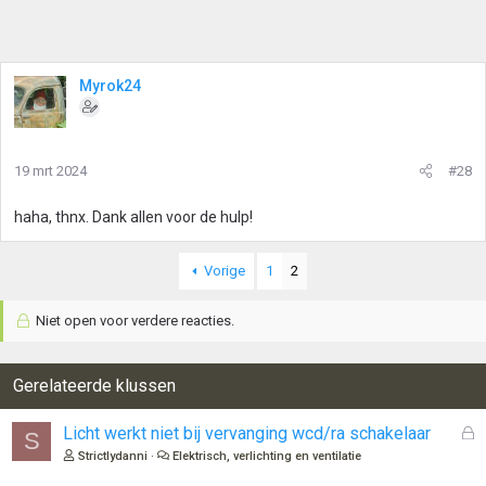
Myrok24
19 mrt 2024
#28
haha, thnx. Dank allen voor de hulp!
Vorige
1
2
Niet open voor verdere reacties.
Gerelateerde klussen
G
Licht werkt niet bij vervanging wcd/ra schakelaar
S
e
Strictlydanni
Elektrisch, verlichting en ventilatie
s