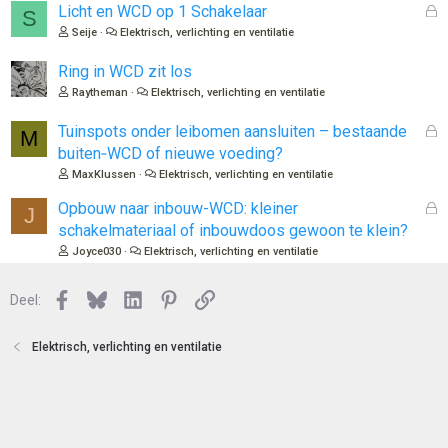
l
G
Licht en WCD op 1 Schakelaar
S
o
e
Seije
Elektrisch, verlichting en ventilatie
t
s
e
l
Ring in WCD zit los
n
o
Raytheman
Elektrisch, verlichting en ventilatie
t
e
G
Tuinspots onder leibomen aansluiten – bestaande
M
n
e
buiten‑WCD of nieuwe voeding?
s
MaxKlussen
Elektrisch, verlichting en ventilatie
l
o
G
Opbouw naar inbouw-WCD: kleiner
J
t
e
schakelmateriaal of inbouwdoos gewoon te klein?
e
s
Joyce030
Elektrisch, verlichting en ventilatie
n
l
o
Facebook
Bluesky
LinkedIn
Pinterest
Link
Deel:
t
e
n
Elektrisch, verlichting en ventilatie