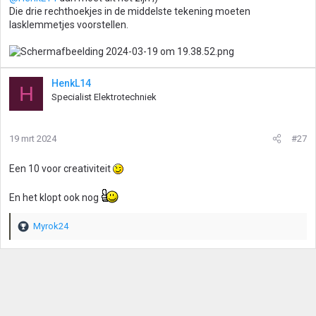
Die drie rechthoekjes in de middelste tekening moeten
lasklemmetjes voorstellen.
HenkL14
H
Specialist Elektrotechniek
19 mrt 2024
#27
Een 10 voor creativiteit
En het klopt ook nog
Myrok24
W
a
a
r
d
e
r