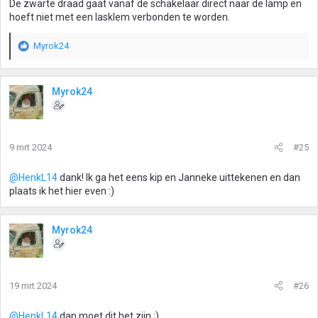
De zwarte draad gaat vanaf de schakelaar direct naar de lamp en
hoeft niet met een lasklem verbonden te worden.
Myrok24
W
a
a
r
Myrok24
d
e
r
i
9 mrt 2024
#25
n
g
@HenkL14
dank! Ik ga het eens kip en Janneke uittekenen en dan
e
plaats ik het hier even :)
n
:
Myrok24
19 mrt 2024
#26
@HenkL14
dan moet dit het zijn ;)