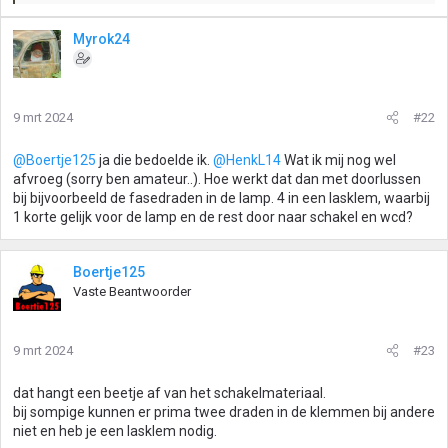
a
a
Myrok24
r
d
e
r
9 mrt 2024
#22
i
n
g
@Boertje125
ja die bedoelde ik.
@HenkL14
Wat ik mij nog wel
e
afvroeg (sorry ben amateur..). Hoe werkt dat dan met doorlussen
n
bij bijvoorbeeld de fasedraden in de lamp. 4 in een lasklem, waarbij
:
1 korte gelijk voor de lamp en de rest door naar schakel en wcd?
Boertje125
Vaste Beantwoorder
9 mrt 2024
#23
dat hangt een beetje af van het schakelmateriaal.
bij sompige kunnen er prima twee draden in de klemmen bij andere
niet en heb je een lasklem nodig.