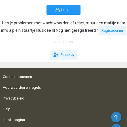
Log in
Heb je problemen met wachtwoorden of reset, stuur een mailtje naar
info a p e n staartje klusidee nl Nog niet geregistreerd?
Registreer nu
or log in via
Passkey
Contact opnemen
Voorwaarden en regels
Privacybeleid
Help
Bo
Hoofdpagina