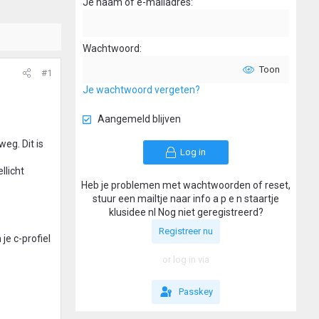
Je naam of e-mailadres
Wachtwoord
Toon
#1
Je wachtwoord vergeten?
Aangemeld blijven
eg. Dit is
Log in
llicht
Heb je problemen met wachtwoorden of reset,
stuur een mailtje naar info a p e n staartje
klusidee nl Nog niet geregistreerd?
Registreer nu
je c-profiel
or log in via
Passkey