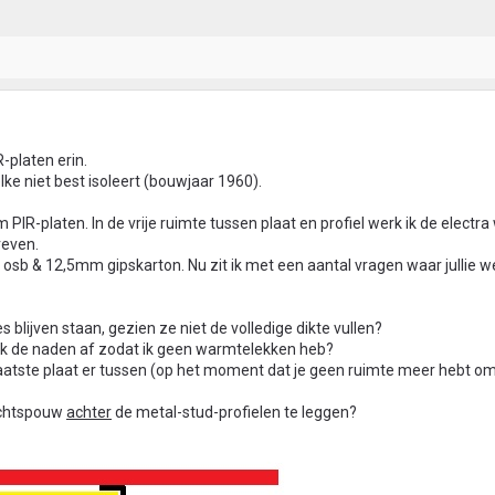
-platen erin.
ke niet best isoleert (bouwjaar 1960).
-platen. In de vrije ruimte tussen plaat en profiel werk ik de electra w
reven.
sb & 12,5mm gipskarton. Nu zit ik met een aantal vragen waar jullie we
s blijven staan, gezien ze niet de volledige dikte vullen?
ik de naden af zodat ik geen warmtelekken heb?
de laatste plaat er tussen (op het moment dat je geen ruimte meer hebt om 
luchtspouw
achter
de metal-stud-profielen te leggen?