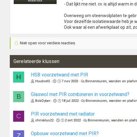
Moderator
- Dat lijkt me niet. cv. is altijd warm in 
Overweeg om steenwolplaten te gebrui
Voor dezelfde isolatiewaarde heb je w
Ook waar al een afwerkplaat op zit, zo
Niet open voor verdere reacties.
Gerelateerde klussen
HSB voorzetwand met PIR
H
HuubvdG
7 nov 2023
Binnenmuren, wanden en plafo
Glaswol met PIR combineren in voorzetwand?
B
BobDylan
18 jul 2022
Binnenmuren, wanden en plafo
PIR voorzetwand met radiator
C
chrisklus22
2 mrt 2022
Binnenmuren, wanden en plaf
Opbouw voorzetwand met PIR?
Z