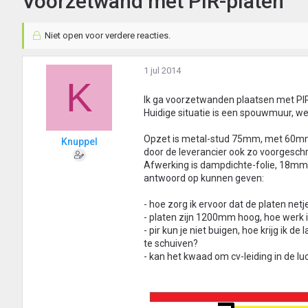
Voorzetwand met PIR-platen
Niet open voor verdere reacties.
1 jul 2014
K
Ik ga voorzetwanden plaatsen met PIR
Huidige situatie is een spouwmuur, wel
Opzet is metal-stud 75mm, met 60mm PIR
Knuppel
door de leverancier ook zo voorgesch
Afwerking is dampdichte-folie, 18mm o
antwoord op kunnen geven:
- hoe zorg ik ervoor dat de platen netje
- platen zijn 1200mm hoog, hoe werk 
- pir kun je niet buigen, hoe krijg ik 
te schuiven?
- kan het kwaad om cv-leiding in de 