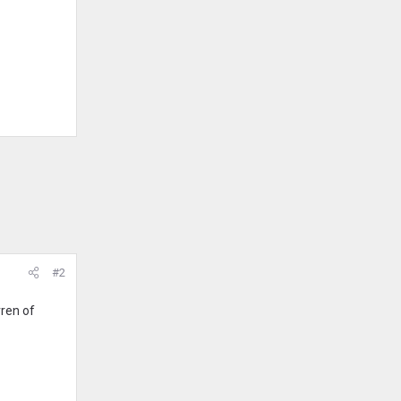
#2
rren of