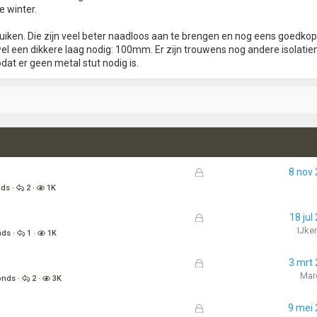
de winter.
ken. Die zijn veel beter naadloos aan te brengen en nog eens goedkop
el een dikkere laag nodig: 100mm. Er zijn trouwens nog andere isolatie
dat er geen metal stut nodig is.
G
8 nov
e
nds
2
1K
s
l
G
18 jul
o
e
IJke
nds
1
1K
t
s
e
l
G
3 mrt
n
o
e
Mar
onds
2
3K
t
s
e
l
G
9 mei
n
o