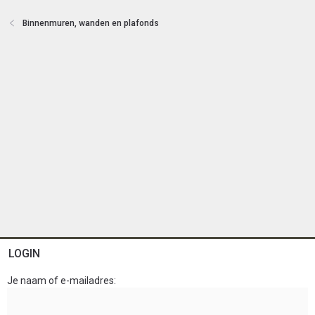
t
e
Binnenmuren, wanden en plafonds
n
LOGIN
Je naam of e-mailadres