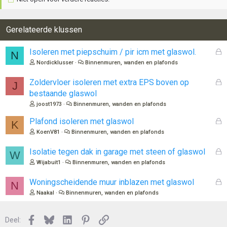
Gerelateerde klussen
G
Isoleren met piepschuim / pir icm met glaswol.
N
e
Nordicklusser
Binnenmuren, wanden en plafonds
s
l
G
Zoldervloer isoleren met extra EPS boven op
J
o
e
bestaande glaswol
t
s
joost1973
Binnenmuren, wanden en plafonds
e
l
n
o
G
Plafond isoleren met glaswol
K
t
e
KoenV81
Binnenmuren, wanden en plafonds
e
s
n
l
G
Isolatie tegen dak in garage met steen of glaswol
W
o
e
Wijabuit1
Binnenmuren, wanden en plafonds
t
s
e
l
G
Woningscheidende muur inblazen met glaswol
N
n
o
e
Naakal
Binnenmuren, wanden en plafonds
t
s
e
l
n
Facebook
Bluesky
LinkedIn
Pinterest
Link
o
Deel: