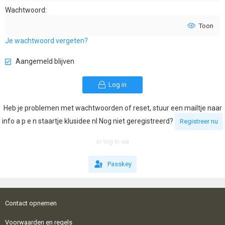
Wachtwoord
Toon
Je wachtwoord vergeten?
Aangemeld blijven
Log in
Heb je problemen met wachtwoorden of reset, stuur een mailtje naar
info a p e n staartje klusidee nl Nog niet geregistreerd?
Registreer nu
or log in via
Passkey
Contact opnemen
Voorwaarden en regels