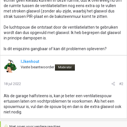
echter geen kwaad kunnen in deze ruimte, dus ik overweeg nu om
de ruimte tussen de ventilatielatten nog eens extra op te vullen
met stroken glaswol (zonder alu-zijde, waarbij het glaswol dus
strak tussen PIR-plaat en de baksteenmuur komt te zitten.
De luchtspouw die ontstaat door de ventilatielatten te gebruiken
wordt dan dus opgevuld met glaswol. Ik heb begrepen dat glaswol
in principe dampopen is.
Is dit enigszins gangbaar of kan dit problemen opleveren?
IJkenhout
Vaste beantwoorder
Moderator
18 jul 2022
#2
Als de garage halfsteens is, kan je beter een ventilatiespouw
ertussen laten om vochtproblemen te voorkomen. Als het een
spouwmuur is, vul dan de spouw bij en dan is die extra glaswol ook
niet nodig.
Niet open voor verdere reacties.