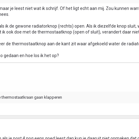
maar je leest niet wat ik schrijf. Of het ligt echt aan mij. Zou kunnen wan
inees.
ls ik de gewone radiatorknop (rechts) open. Als ik diezelfde knop sluit,
ik ook doe met de thermostaatknop (open of sluit), verandert daar nie
nneer de thermostaatknop aan de kant zit waar afgekoeld water de radiato
 gedaan en hoe los ik het op?
de thermostaatkraan gaan klapperen
n als je post 4 nog eens goed leest dan kun je daaruit niet opmaken dat 