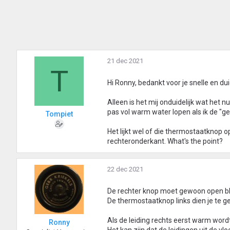
21 dec 2021
T
Hi Ronny, bedankt voor je snelle en du
Alleen is het mij onduidelijk wat het nu
pas vol warm water lopen als ik de "g
Tompiet
Het lijkt wel of die thermostaatknop 
rechteronderkant. What's the point?
22 dec 2021
De rechter knop moet gewoon open blij
De thermostaatknop links dien je te 
Als de leiding rechts eerst warm wordt 
Ronny