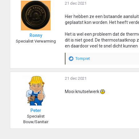
21 dec 2021
Hier hebben ze een bstaande aansluit
geplaatst kon worden. Het heeft verde
Het is wel een probleem dat de thermo
Ronny
dit is niet goed. De thermostaatknop 
Specialist Verwarming
en daardoor veel te snel dicht kunnen
Tompiet
W
a
a
r
21 dec 2021
d
e
Mooi knutselwerk
r
i
n
Peter
g
Specialist
e
Bouw/Sanitair
n
: