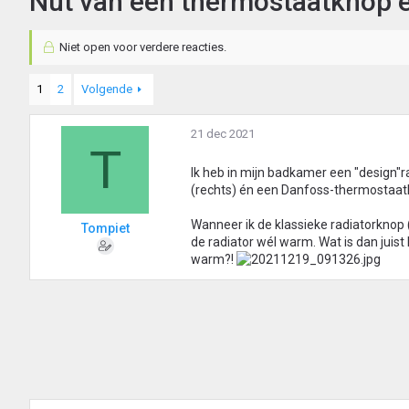
Nut van een thermostaatknop é
Niet open voor verdere reacties.
1
2
Volgende
21 dec 2021
T
Ik heb in mijn badkamer een "design"ra
(rechts) én een Danfoss-thermostaatk
Wanneer ik de klassieke radiatorknop 
Tompiet
de radiator wél warm. Wat is dan juis
warm?!