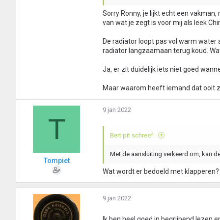
Sorry Ronny, je lijkt echt een vakman, 
van wat je zegt is voor mij als leek Ch
De radiator loopt pas vol warm water a
radiator langzaamaan terug koud. Wat 
Ja, er zit duidelijk iets niet goed wa
Maar waarom heeft iemand dat ooit zo
9 jan 2022
T
Bert pit schreef:
Met de aansluiting verkeerd om, kan 
Tompiet
Wat wordt er bedoeld met klapperen?
9 jan 2022
Ik ben heel goed in begrijpend lezen e