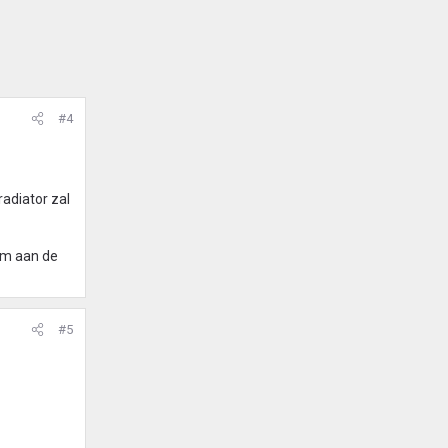
#4
radiator zal
arm aan de
#5