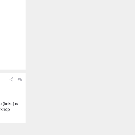
#6
(links) is
orknop