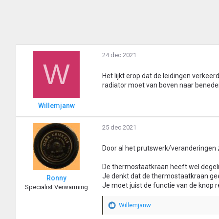
24 dec 2021
W
Het lijkt erop dat de leidingen verke
radiator moet van boven naar bened
Willemjanw
25 dec 2021
Door al het prutswerk/veranderingen 
De thermostaatkraan heeft wel degelij
Je denkt dat de thermostaatkraan gee
Ronny
Je moet juist de functie van de knop 
Specialist Verwarming
Willemjanw
W
a