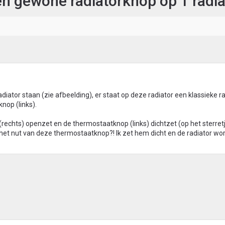
n gewone radiatorknop op 1 radia
diator staan (zie afbeelding), er staat op deze radiator een klassieke 
nop (links).
(rechts) openzet en de thermostaatknop (links) dichtzet (op het sterret
t het nut van deze thermostaatknop?! Ik zet hem dicht en de radiator wo