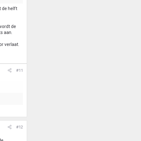
t de helft
 wordt de
ts aan.
r verlaat.
#11
#12
de