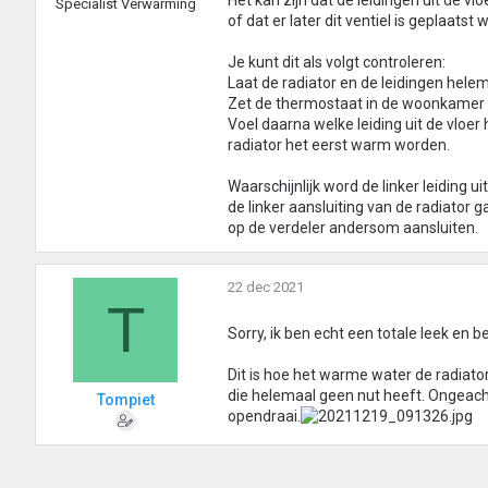
Het kan zijn dat de leidingen uit de v
Specialist Verwarming
of dat er later dit ventiel is geplaat
Je kunt dit als volgt controleren:
Laat de radiator en de leidingen hele
Zet de thermostaat in de woonkamer 
Voel daarna welke leiding uit de vloer
radiator het eerst warm worden.
Waarschijnlijk word de linker leiding u
de linker aansluiting van de radiator g
op de verdeler andersom aansluiten.
22 dec 2021
T
Sorry, ik ben echt een totale leek en 
Dit is hoe het warme water de radiator 
die helemaal geen nut heeft. Ongeacht
Tompiet
opendraai.