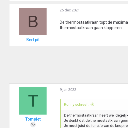
a
r
25 dec 2021
B
d
e
De thermostaatkraan topt de maximale
r
thermostaatkraan gaan klapperen.
i
n
Bert pit
g
e
n
:
9 jan 2022
T
Ronny schreef:
De thermostaatkraan heeft wel degelijk 
Tompiet
Je denkt dat de thermostaatkraan geen 
Je moet juist de functie van de knop r