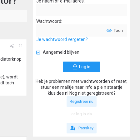
tor?
Je naam of e-mailadres
Wachtwoord
Toon
Je wachtwoord vergeten?
#1
Aangemeld blijven
radiatorknop
Log in
je), wordt
Heb je problemen met wachtwoorden of reset,
rdt toch
stuur een mailtje naar info a p e n staartje
klusidee nl Nog niet geregistreerd?
Registreer nu
or log in via
Passkey