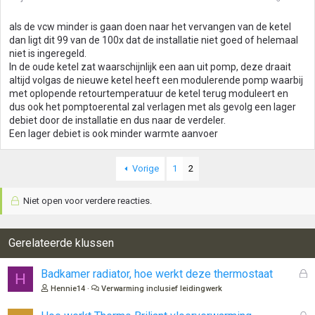
als de vcw minder is gaan doen naar het vervangen van de ketel
dan ligt dit 99 van de 100x dat de installatie niet goed of helemaal
niet is ingeregeld.
In de oude ketel zat waarschijnlijk een aan uit pomp, deze draait
altijd volgas de nieuwe ketel heeft een modulerende pomp waarbij
met oplopende retourtemperatuur de ketel terug moduleert en
dus ook het pomptoerental zal verlagen met als gevolg een lager
debiet door de installatie en dus naar de verdeler.
Een lager debiet is ook minder warmte aanvoer
Vorige
1
2
Niet open voor verdere reacties.
Gerelateerde klussen
G
Badkamer radiator, hoe werkt deze thermostaat
H
e
Hennie14
Verwarming inclusief leidingwerk
s
l
G