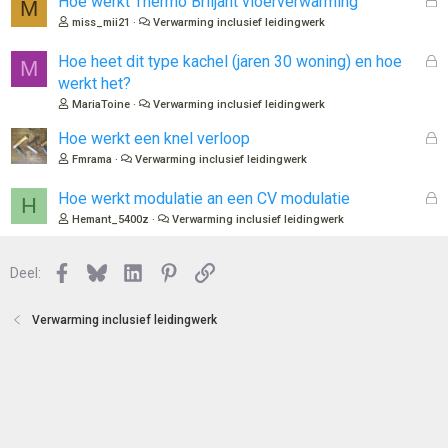
Hoe werkt Thermo Briljant vloerverwarming
M
o
e
miss_mii21
Verwarming inclusief leidingwerk
t
s
e
l
G
Hoe heet dit type kachel (jaren 30 woning) en hoe
M
n
o
e
werkt het?
t
s
MariaToine
Verwarming inclusief leidingwerk
e
l
n
o
G
Hoe werkt een knel verloop
t
e
Fmrama
Verwarming inclusief leidingwerk
e
s
n
l
G
Hoe werkt modulatie an een CV modulatie
H
o
e
Hemant_5400z
Verwarming inclusief leidingwerk
t
s
e
l
n
Facebook
Bluesky
LinkedIn
Pinterest
Link
o
Deel:
t
e
Verwarming inclusief leidingwerk
n