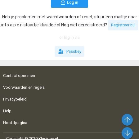
Log in
Heb je problemen met wachtwoorden of reset, stuur een mailtje naar
info a p e n staartje klusidee nl Nog niet geregistreerd?
Registreer nu
or log in via
Passkey
Contact opnemen
Voorwaarden en regels
Privacybeleid
Help
Bo
Hoofdpagina
On
Copyright © 2020 Klusidee.nl