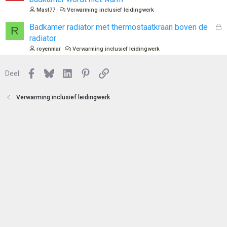
t
s
Mast77
Verwarming inclusief leidingwerk
e
l
n
o
G
Badkamer radiator met thermostaatkraan boven de
R
t
e
radiator
e
s
royenmar
Verwarming inclusief leidingwerk
n
l
o
Facebook
Bluesky
LinkedIn
Pinterest
Link
Deel:
t
e
n
Verwarming inclusief leidingwerk