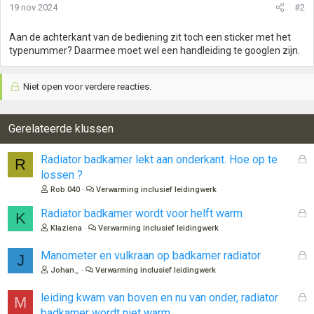
19 nov 2024
#2
Aan de achterkant van de bediening zit toch een sticker met het
typenummer? Daarmee moet wel een handleiding te googlen zijn.
Niet open voor verdere reacties.
Gerelateerde klussen
G
Radiator badkamer lekt aan onderkant. Hoe op te
R
e
lossen ?
s
Rob 040
Verwarming inclusief leidingwerk
l
o
G
Radiator badkamer wordt voor helft warm
K
t
e
Klaziena
Verwarming inclusief leidingwerk
e
s
n
l
G
Manometer en vulkraan op badkamer radiator
J
o
e
Johan_
Verwarming inclusief leidingwerk
t
s
e
l
G
leiding kwam van boven en nu van onder, radiator
M
n
o
e
badkamer wordt niet warm