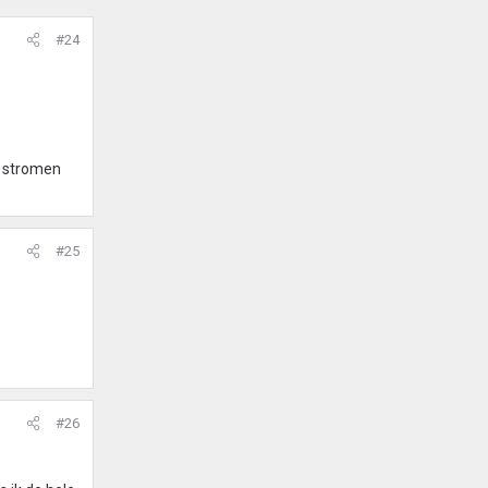
#24
r stromen
#25
#26