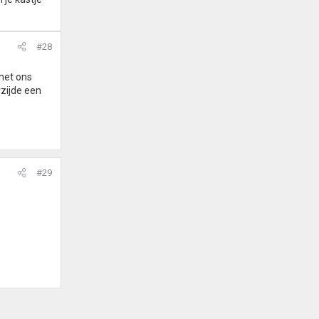
#28
 het ons
rzijde een
#29