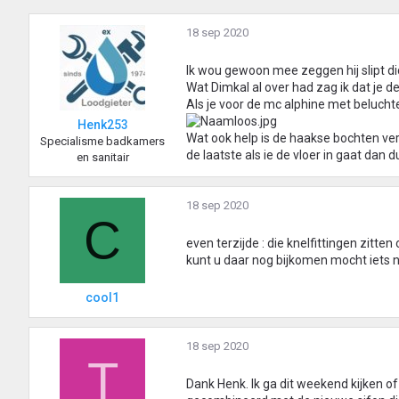
18 sep 2020
Ik wou gewoon mee zeggen hij slipt d
Wat Dimkal al over had zag ik dat je d
Als je voor de mc alphine met belucht
Henk253
Wat ook help is de haakse bochten ve
Specialisme badkamers
de laatste als ie de vloer in gaat dan d
en sanitair
18 sep 2020
C
even terzijde : die knelfittingen zitten
kunt u daar nog bijkomen mocht iets
cool1
18 sep 2020
T
Dank Henk. Ik ga dit weekend kijken o