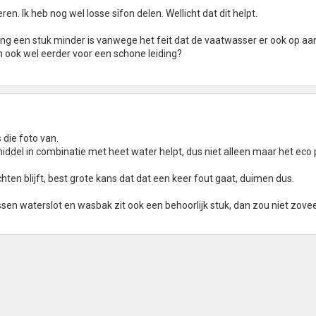
ren. Ik heb nog wel losse sifon delen. Wellicht dat dit helpt.
ing een stuk minder is vanwege het feit dat de vaatwasser er ook op a
ch ook wel eerder voor een schone leiding?
s die foto van.
middel in combinatie met heet water helpt, dus niet alleen maar het e
en blijft, best grote kans dat dat een keer fout gaat, duimen dus.
ssen waterslot en wasbak zit ook een behoorlijk stuk, dan zou niet zove