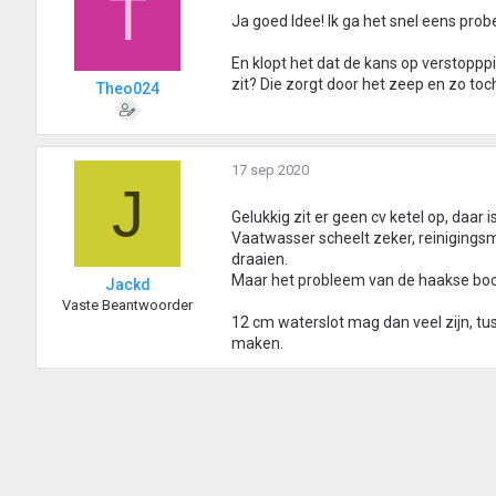
T
Ja goed Idee! Ik ga het snel eens probe
En klopt het dat de kans op verstoppp
zit? Die zorgt door het zeep en zo to
Theo024
17 sep 2020
J
Gelukkig zit er geen cv ketel op, daar i
Vaatwasser scheelt zeker, reinigings
draaien.
Maar het probleem van de haakse bocht
Jackd
Vaste Beantwoorder
12 cm waterslot mag dan veel zijn, tu
maken.