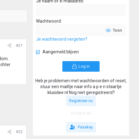
Je naam of e-mailadres
Wachtwoord
Toon
Je wachtwoord vergeten?
#21
Aangemeld blijven
 8cm.
uchter
Log in
Heb je problemen met wachtwoorden of reset,
stuur een mailtje naar info a p e n staartje
klusidee nl Nog niet geregistreerd?
Registreer nu
or log in via
Passkey
#22