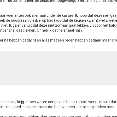
r net zat en alleen de beluchter toegevoegd. Wellicht helpt het iets Al
raanvoer zitten ook allemaal onder de kastjes. Ik hoop dat deze niet gaa
ik heb de noodkraan die ik erop had (voordat de keuken kwam) wel 2 wek
j niet. Ik ga er vanuit dat deze niet zomaar gaat lekken. En door het kalk 
nder snel gaat lekken. Of heb ik dat helemaal mis?
er na hebben gedacht en alles met een reden hebben gedaan maar ik b
e aanslag krijg je toch wel en aangezien het nu al niet werkt, maakt dat 
traks net goed, dan goeie kans dat het over een jaar alsnog anders moet.
 en als er iets gaat lekken, dan zaag je gewoon een stuk uit de bodem van