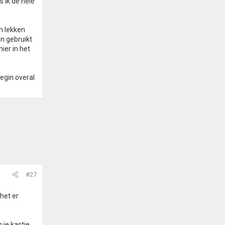
s ik de hele
n lekken
en gebruikt
hier in het
egin overal
#27
het er
 je kastje