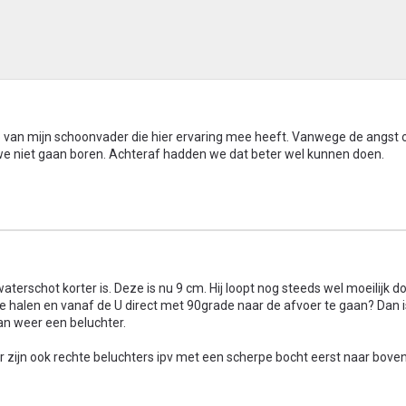
lp van mijn schoonvader die hier ervaring mee heeft. Vanwege de angst
jn we niet gaan boren. Achteraf hadden we dat beter wel kunnen doen.
aterschot korter is. Deze is nu 9 cm. Hij loopt nog steeds wel moeilijk d
e halen en vanaf de U direct met 90grade naar de afvoer te gaan? Dan i
dan weer een beluchter.
Er zijn ook rechte beluchters ipv met een scherpe bocht eerst naar boven