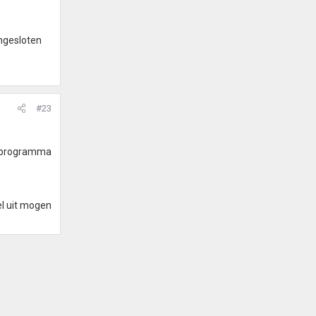
angesloten
#23
co programma
el uit mogen