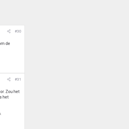
#30
 om de
#31
oor. Zou het
s het
.