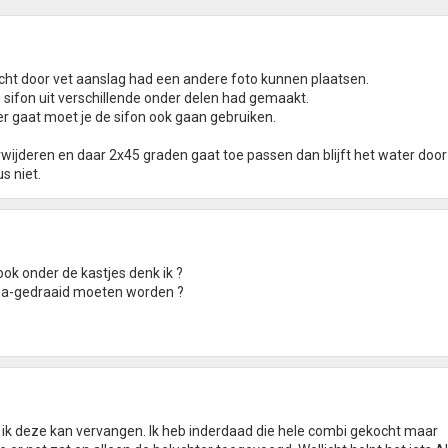
icht door vet aanslag had een andere foto kunnen plaatsen.
e sifon uit verschillende onder delen had gemaakt.
er gaat moet je de sifon ook gaan gebruiken.
rwijderen en daar 2x45 graden gaat toe passen dan blijft het water doo
us niet.
 ook onder de kastjes denk ik ?
 na-gedraaid moeten worden ?
f ik deze kan vervangen. Ik heb inderdaad die hele combi gekocht maar