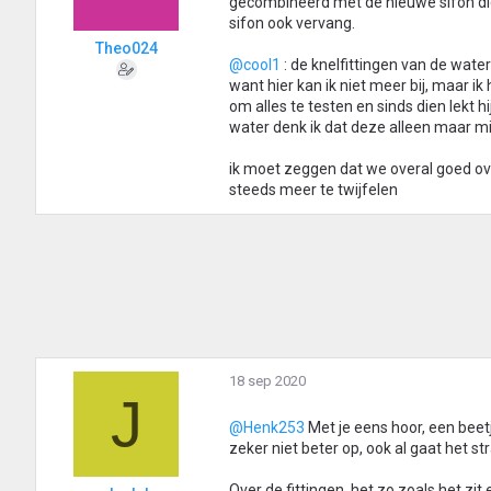
gecombineerd met de nieuwe sifon die e
sifon ook vervang.
Theo024
@cool1
: de knelfittingen van de wate
want hier kan ik niet meer bij, maar 
om alles te testen en sinds dien lekt hi
water denk ik dat deze alleen maar mi
ik moet zeggen dat we overal goed ov
steeds meer te twijfelen
18 sep 2020
J
@Henk253
Met je eens hoor, een beetj
zeker niet beter op, ook al gaat het s
Over de fittingen, het zo zoals het zit