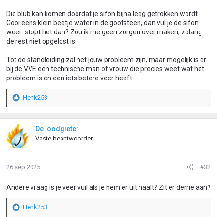
Die blub kan komen doordat je sifon bijna leeg getrokken wordt.
Gooi eens klein beetje water in de gootsteen, dan vul je de sifon
weer: stopt het dan? Zou ik me geen zorgen over maken, zolang
de rest niet opgelost is.
Tot de standleiding zal het jouw probleem zijn, maar mogelijk is er
bij de VVE een technische man of vrouw die precies weet wat het
probleem is en een iets betere veer heeft.
Henk253
W
a
a
r
De loodgieter
d
Vaste beantwoorder
e
r
i
26 sep 2025
#32
n
g
Andere vraag is je veer vuil als je hem er uit haalt? Zit er derrie aan?
e
n
:
Henk253
W