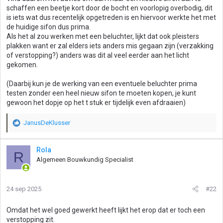
schaffen een beetje kort door de bocht en voorlopig overbodig, dit
is iets wat dus recentelijk opgetreden is en hiervoor werkte het met
de huidige sifon dus prima.
Als het al zou werken met een beluchter, lijkt dat ook pleisters
plakken want er zal elders iets anders mis gegaan zijn (verzakking
of verstopping?) anders was dit al veel eerder aan het licht
gekomen.
(Daarbij kun je de werking van een eventuele beluchter prima
testen zonder een heel nieuw sifon te moeten kopen, je kunt
gewoon het dopje op het t stuk er tijdelijk even afdraaien)
JanusDeKlusser
W
a
a
Rola
R
r
Algemeen Bouwkundig Specialist
d
e
r
24 sep 2025
#22
i
n
g
Omdat het wel goed gewerkt heeft lijkt het erop dat er toch een
e
verstopping zit.