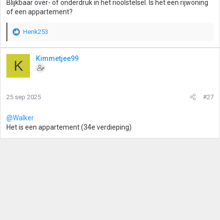
Blijkbaar over- of onderdruk in het rioolstelsel. Is het een rijwoning
of een appartement?
Henk253
W
a
a
Kimmetjee99
K
r
d
e
r
25 sep 2025
#27
i
n
g
@Walker
e
Het is een appartement (34e verdieping)
n
: