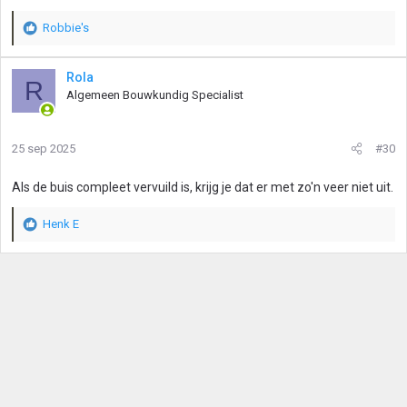
Robbie's
W
a
a
Rola
R
r
Algemeen Bouwkundig Specialist
d
e
r
25 sep 2025
#30
i
n
g
Als de buis compleet vervuild is, krijg je dat er met zo'n veer niet uit.
e
n
Henk E
:
W
a
a
r
d
e
r
i
n
g
e