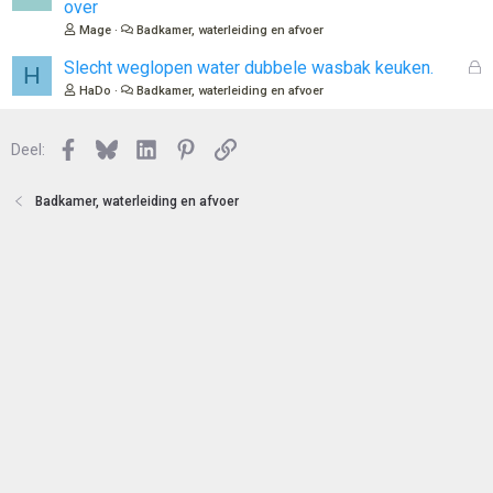
e
over
t
s
Mage
Badkamer, waterleiding en afvoer
e
l
n
o
G
Slecht weglopen water dubbele wasbak keuken.
H
t
e
HaDo
Badkamer, waterleiding en afvoer
e
s
n
l
Facebook
Bluesky
LinkedIn
Pinterest
Link
o
Deel:
t
e
Badkamer, waterleiding en afvoer
n