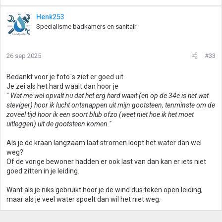
a
a
Henk253
r
Specialisme badkamers en sanitair
d
e
r
26 sep 2025
#33
i
n
g
Bedankt voor je foto`s ziet er goed uit.
e
Je zei als het hard waait dan hoor je
n
"
Wat me wel opvalt nu dat het erg hard waait (en op de 34e is het wat
:
steviger) hoor ik lucht ontsnappen uit mijn gootsteen, tenminste om de
zoveel tijd hoor ik een soort blub ofzo (weet niet hoe ik het moet
uitleggen) uit de gootsteen komen."
Als je de kraan langzaam laat stromen loopt het water dan wel
weg?
Of de vorige bewoner hadden er ook last van dan kan er iets niet
goed zitten in je leiding.
Want als je niks gebruikt hoor je de wind dus teken open leiding,
maar als je veel water spoelt dan wil het niet weg.