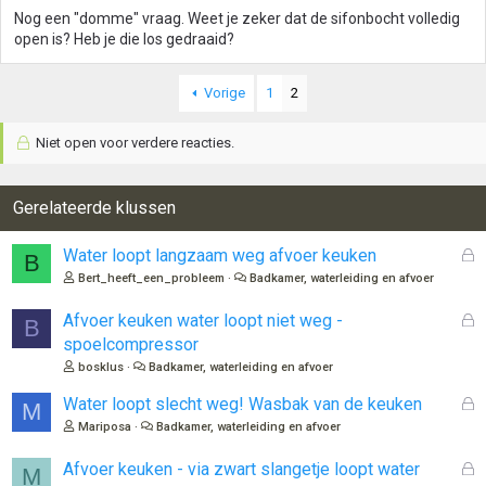
Nog een "domme" vraag. Weet je zeker dat de sifonbocht volledig
open is? Heb je die los gedraaid?
Vorige
1
2
Niet open voor verdere reacties.
Gerelateerde klussen
G
Water loopt langzaam weg afvoer keuken
B
e
Bert_heeft_een_probleem
Badkamer, waterleiding en afvoer
s
l
G
Afvoer keuken water loopt niet weg -
B
o
e
spoelcompressor
t
s
bosklus
Badkamer, waterleiding en afvoer
e
l
n
o
G
Water loopt slecht weg! Wasbak van de keuken
M
t
e
Mariposa
Badkamer, waterleiding en afvoer
e
s
n
l
G
Afvoer keuken - via zwart slangetje loopt water
M
o