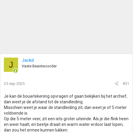
n
:
Jackd
J
Vaste Beantwoorder
25 sep 2025
#31
Je kan de bouwtekening opvragen of gaan bekijken bij het archief,
dan weet je de afstand tot de standleiding.
Misschien weet je waar de standleiding zit, dan weet je of 5 meter
voldoende is.
Op die 5 meter veer, zit een iets groter uiteinde. Als je die flink heen
en weer haalt, en beetje draait en warm water erdoor laat lopen,
dan zou het ermee kunnen lukken.