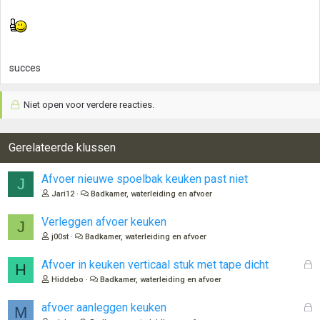
succes
Niet open voor verdere reacties.
Gerelateerde klussen
Afvoer nieuwe spoelbak keuken past niet
J
Jari12
Badkamer, waterleiding en afvoer
Verleggen afvoer keuken
J
j00st
Badkamer, waterleiding en afvoer
G
Afvoer in keuken verticaal stuk met tape dicht
H
e
Hiddebo
Badkamer, waterleiding en afvoer
s
l
G
afvoer aanleggen keuken
M
o
e