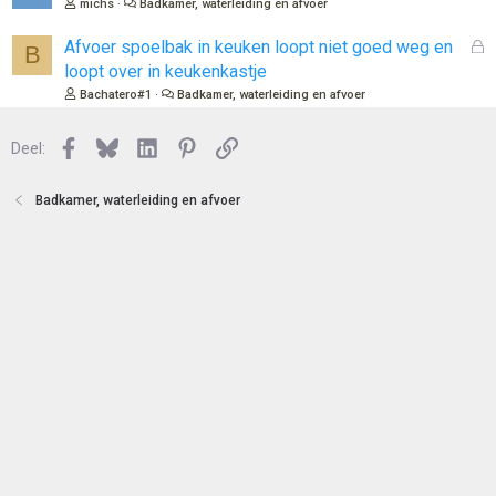
michs
Badkamer, waterleiding en afvoer
t
s
e
l
G
Afvoer spoelbak in keuken loopt niet goed weg en
B
n
o
e
loopt over in keukenkastje
t
s
Bachatero#1
Badkamer, waterleiding en afvoer
e
l
n
o
Facebook
Bluesky
LinkedIn
Pinterest
Link
Deel:
t
e
n
Badkamer, waterleiding en afvoer