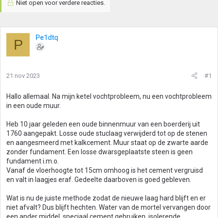
Niet open voor verdere reacties.
Pe1dtq
P
21 nov 2023
#1
Hallo allemaal. Na mijn ketel vochtprobleem, nu een vochtprobleem
in een oude muur.
Heb 10 jaar geleden een oude binnenmuur van een boerderij uit
1760 aangepakt. Losse oude stuclaag verwijderd tot op de stenen
en aangesmeerd met kalkcement. Muur staat op de zwarte aarde
zonder fundament. Een losse dwarsgeplaatste steen is geen
fundament i.m.o.
Vanaf de vloerhoogte tot 15cm omhoog is het cement vergruisd
en valt in laagjes eraf. Gedeelte daarboven is goed gebleven.
Wat is nu de juiste methode zodat de nieuwe laag hard blijft en er
niet afvalt? Dus blijft hechten. Water van de mortel vervangen door
een ander middel, speciaal cement gebruiken, isolerende