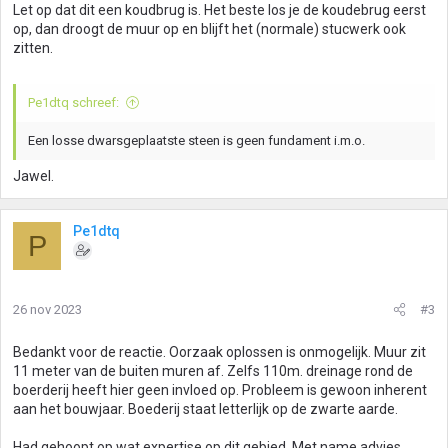
Let op dat dit een koudbrug is. Het beste los je de koudebrug eerst
op, dan droogt de muur op en blijft het (normale) stucwerk ook
zitten.
Pe1dtq schreef:
Een losse dwarsgeplaatste steen is geen fundament i.m.o.
Jawel.
Pe1dtq
P
26 nov 2023
#3
Bedankt voor de reactie. Oorzaak oplossen is onmogelijk. Muur zit
11 meter van de buiten muren af. Zelfs 110m. dreinage rond de
boerderij heeft hier geen invloed op. Probleem is gewoon inherent
aan het bouwjaar. Boederij staat letterlijk op de zwarte aarde.
Had gehoopt op wat expertise op dit gebied. Met name advies