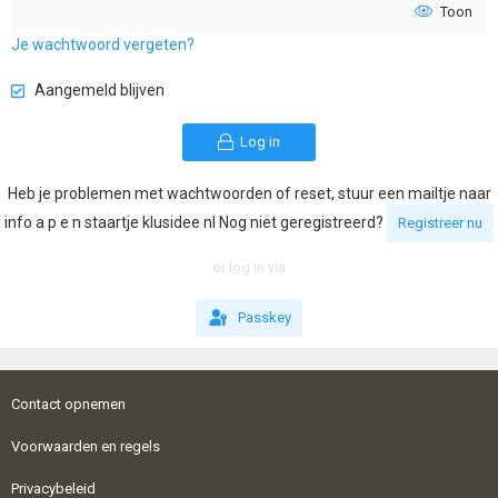
Toon
Je wachtwoord vergeten?
Aangemeld blijven
Log in
Heb je problemen met wachtwoorden of reset, stuur een mailtje naar
info a p e n staartje klusidee nl Nog niet geregistreerd?
Registreer nu
or log in via
Passkey
Contact opnemen
Voorwaarden en regels
Privacybeleid