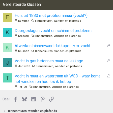
Gerelateerde klussen
Huis uit 1880 met probleemmuur (vocht?)
E
Edwin67
Binnenmuren, wanden en plafonds
Doorgeslagen vocht en schimmel probleem
K
Kroesek
Binnenmuren, wanden en plafonds
G
Afwerken binnenwand dakkapel i.v.m. vocht
K
e
Klusnon
Binnenmuren, wanden en plafonds
s
l
G
Vocht in gas betonnen muur na lekkage
J
o
e
Jonwe38
Binnenmuren, wanden en plafonds
t
s
e
l
G
Vocht in muur en watertraan uit WCD - waar komt
T
n
o
e
het vandaan en hoe los ik het op
t
s
TH_90
Binnenmuren, wanden en plafonds
e
l
n
o
Facebook
Bluesky
LinkedIn
Pinterest
Link
Deel:
t
e
n
Binnenmuren, wanden en plafonds