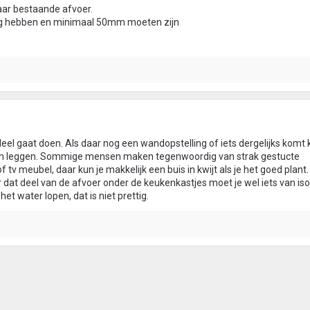
aar bestaande afvoer.
dig hebben en minimaal 50mm moeten zijn
 deel gaat doen. Als daar nog een wandopstelling of iets dergelijks komt k
 in leggen. Sommige mensen maken tegenwoordig van strak gestucte
v meubel, daar kun je makkelijk een buis in kwijt als je het goed plant.
r dat deel van de afvoer onder de keukenkastjes moet je wel iets van iso
et water lopen, dat is niet prettig.