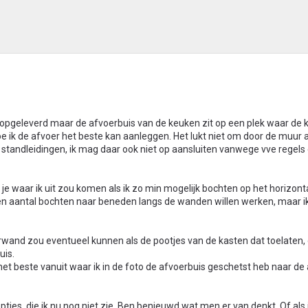
opgeleverd maar de afvoerbuis van de keuken zit op een plek waar de 
oe ik de afvoer het beste kan aanleggen. Het lukt niet om door de muur 
tandleidingen, ik mag daar ook niet op aansluiten vanwege vve regels
je waar ik uit zou komen als ik zo min mogelijk bochten op het horizont
een aantal bochten naar beneden langs de wanden willen werken, maar 
wand zou eventueel kunnen als de pootjes van de kasten dat toelaten, 
uis.
het beste vanuit waar ik in de foto de afvoerbuis geschetst heb naar de 
pties, die ik nu nog niet zie. Ben benieuwd wat men er van denkt. Of al