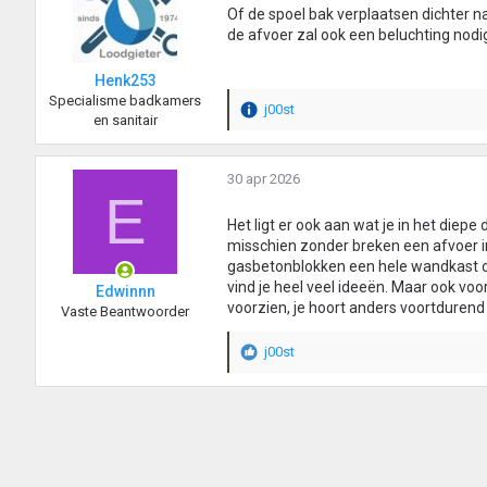
Of de spoel bak verplaatsen dichter n
de afvoer zal ook een beluchting no
Henk253
Specialisme badkamers
j00st
W
en sanitair
a
a
r
30 apr 2026
E
d
e
Het ligt er ook aan wat je in het diepe
r
misschien zonder breken een afvoer
i
gasbetonblokken een hele wandkast of t
n
vind je heel veel ideeën. Maar ook voo
Edwinnn
g
voorzien, je hoort anders voortdurend h
Vaste Beantwoorder
e
n
j00st
:
W
a
a
r
d
e
r