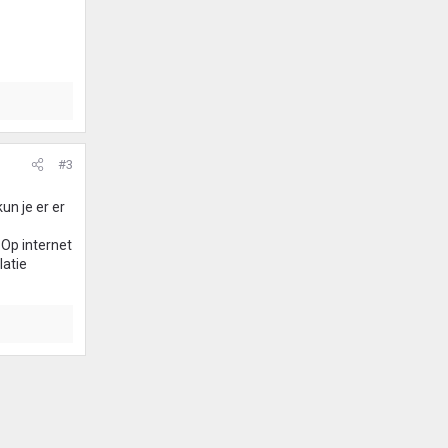
#3
un je er er
 Op internet
latie