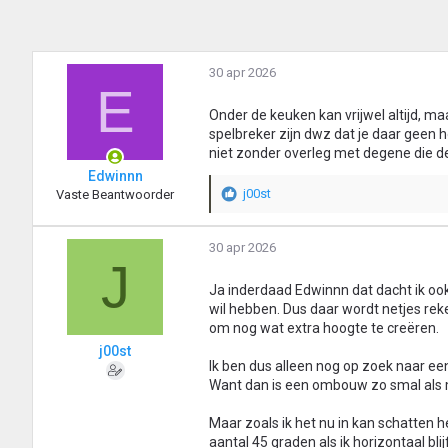
30 apr 2026
E
Onder de keuken kan vrijwel altijd, 
spelbreker zijn dwz dat je daar geen
niet zonder overleg met degene die d
Edwinnn
j00st
Vaste Beantwoorder
W
a
a
30 apr 2026
r
J
d
Ja inderdaad Edwinnn dat dacht ik ook
e
wil hebben. Dus daar wordt netjes rek
r
i
om nog wat extra hoogte te creëren.
n
j00st
g
Ik ben dus alleen nog op zoek naar ee
e
Want dan is een ombouw zo smal als m
n
:
Maar zoals ik het nu in kan schatten 
aantal 45 graden als ik horizontaal blijf