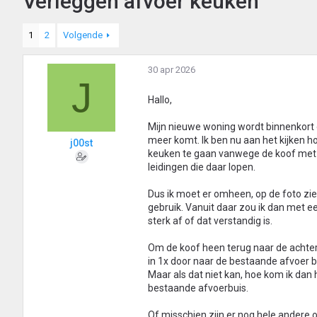
Verleggen afvoer keuken
1
2
Volgende
30 apr 2026
J
Hallo,
Mijn nieuwe woning wordt binnenkort 
meer komt. Ik ben nu aan het kijken h
j00st
keuken te gaan vanwege de koof met s
leidingen die daar lopen.
Dus ik moet er omheen, op de foto zie 
gebruik. Vanuit daar zou ik dan met 
sterk af of dat verstandig is.
Om de koof heen terug naar de achter
in 1x door naar de bestaande afvoer b
Maar als dat niet kan, hoe kom ik dan 
bestaande afvoerbuis.
Of misschien zijn er nog hele andere o