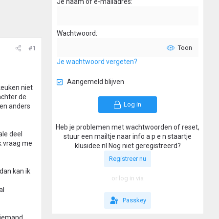
Je naam of e-mailadres
Wachtwoord
Toon
#1
Je wachtwoord vergeten?
Aangemeld blijven
keuken niet
achter de
Log in
 en anders
Heb je problemen met wachtwoorden of reset,
ale deel
stuur een mailtje naar info a p e n staartje
ik vraag me
klusidee nl Nog niet geregistreerd?
Registreer nu
dan kan ik
or log in via
al
Passkey
s iemand