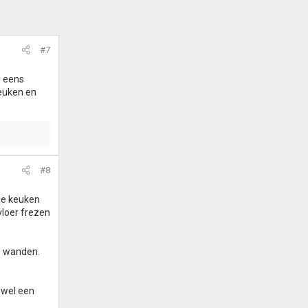
#7
l eens
keuken en
#8
 de keuken
vloer frezen
de wanden.
 wel een