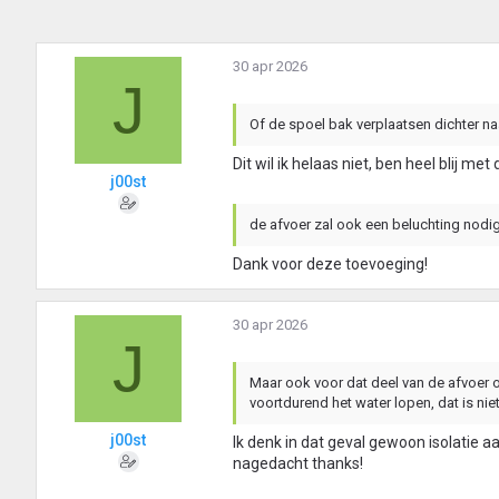
i
n
g
30 apr 2026
e
J
n
:
Of de spoel bak verplaatsen dichter na
Dit wil ik helaas niet, ben heel blij met
j00st
de afvoer zal ook een beluchting nod
Dank voor deze toevoeging!
30 apr 2026
J
Maar ook voor dat deel van de afvoer o
voortdurend het water lopen, dat is niet
j00st
Ik denk in dat geval gewoon isolatie a
nagedacht thanks!