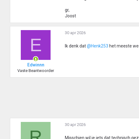
gr,
Joost
30 apr 2026
E
Ik denk dat
@Henk253
het meeste wee
Edwinnn
Vaste Beantwoorder
30 apr 2026
R
Misschien wil je iets dat technisch gezi