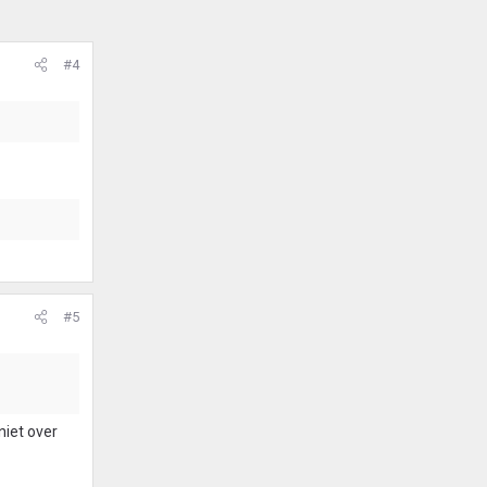
#4
#5
niet over