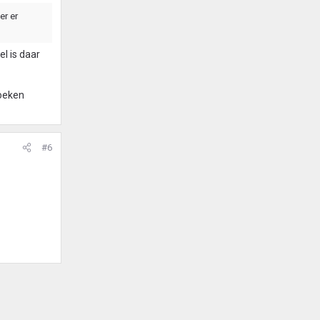
er er
l is daar
hoeken
#6