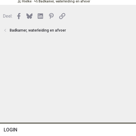
Hielke
Badkamer, waterleiding en afvoer
n
l
o
Facebook
Bluesky
LinkedIn
Pinterest
Link
Deel:
t
e
n
Badkamer, waterleiding en afvoer
LOGIN