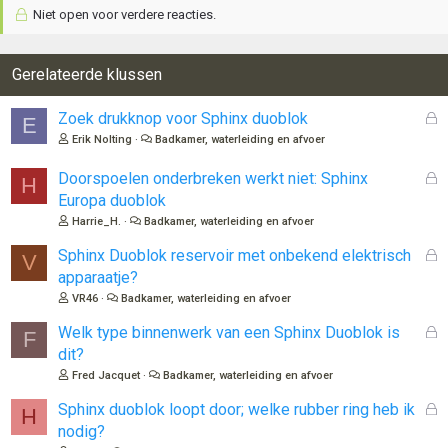
Niet open voor verdere reacties.
Gerelateerde klussen
G
Zoek drukknop voor Sphinx duoblok
E
e
Erik Nolting
Badkamer, waterleiding en afvoer
s
l
G
Doorspoelen onderbreken werkt niet: Sphinx
H
o
e
Europa duoblok
t
s
Harrie_H.
Badkamer, waterleiding en afvoer
e
l
n
o
G
Sphinx Duoblok reservoir met onbekend elektrisch
V
t
e
apparaatje?
e
s
VR46
Badkamer, waterleiding en afvoer
n
l
o
G
Welk type binnenwerk van een Sphinx Duoblok is
F
t
e
dit?
e
s
Fred Jacquet
Badkamer, waterleiding en afvoer
n
l
o
G
Sphinx duoblok loopt door; welke rubber ring heb ik
H
t
e
nodig?
e
s