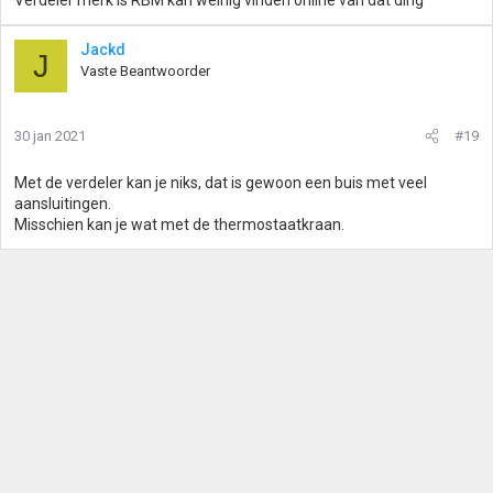
Verdeler merk is RBM kan weinig vinden online van dat ding
Jackd
J
Vaste Beantwoorder
30 jan 2021
#19
Met de verdeler kan je niks, dat is gewoon een buis met veel
aansluitingen.
Misschien kan je wat met de thermostaatkraan.