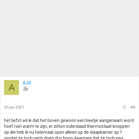
AJS
A
30 jan 2021
#8
het liefst wil ik dat het boven gewoon een beetje aangenaam word
hoef niet warm te zijn, er zitten inderdaad thermostaat knoppen
op die heb ik nu helemaal open alleen op de slaapkamer op 1
omdat ze toch niets doen dus hoop daarmee dat ze toch een