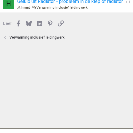
o
G
Geluid uit Radiator - probleem in de klep of radiator
H
t
e
hmmt
Verwarming inclusief leidingwerk
e
s
n
l
Facebook
Bluesky
LinkedIn
Pinterest
Link
o
Deel:
t
e
Verwarming inclusief leidingwerk
n