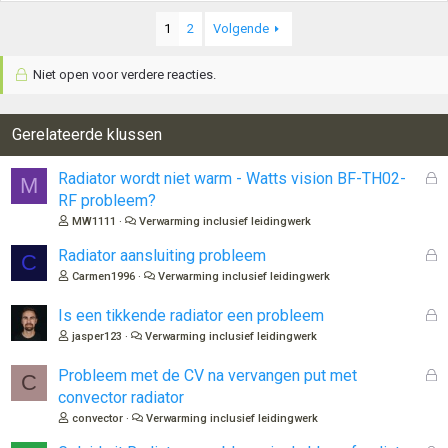
1
2
Volgende
Niet open voor verdere reacties.
Gerelateerde klussen
G
Radiator wordt niet warm - Watts vision BF-TH02-
M
e
RF probleem?
s
MW1111
Verwarming inclusief leidingwerk
l
o
G
Radiator aansluiting probleem
C
t
e
Carmen1996
Verwarming inclusief leidingwerk
e
s
n
l
G
Is een tikkende radiator een probleem
o
e
jasper123
Verwarming inclusief leidingwerk
t
s
e
l
G
Probleem met de CV na vervangen put met
C
n
o
e
convector radiator
t
s
convector
Verwarming inclusief leidingwerk
e
l
n