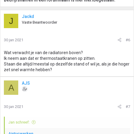
Bedrijfsnamen in een forumnaam is hier niet toegestaan.
Jackd
J
Vaste Beantwoorder
30 jan 2021
#6
Wat verwacht je van de radiatoren boven?
Ik neem aan dat er thermostaatkranen op zitten.
Staan die altijd/meestal op dezelfde stand of wil je, als je die hoger
zet snel warmte hebben?
AJS
A
30 jan 2021
#7
Jan schreef:
Ajstucwerken
,