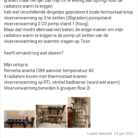
graden maar het lijkt dat mijn cv te weinig aan springt voor de
radiators warm te krijgen
heb wel verschillende dingetjes geprobeerd zoals termostaat knop
vloerverwarming op 3 te zetten (30graden) pompstand
vloerverwarming 2 CV pomp stand 1 (hoog)
Maar dat mocht allemaal niet baten, de enige manier om mijn
radiators warm te krijgen is de pomp uit zetten van de
vloerverwarming en warmte vragen op Toon
heeft iemand nog wat ideeen?
Mijn setup is
Remeha avanta CW4 aanvoer temperatuur 60
4 radiators boven met thermostaat kranen
vloerverwarming op RTL ventiel badkamer (word wel warm)
Vloerverwarming beneden 6 groepen flow 2l
Laatst bewerkt:
29 jan 2021