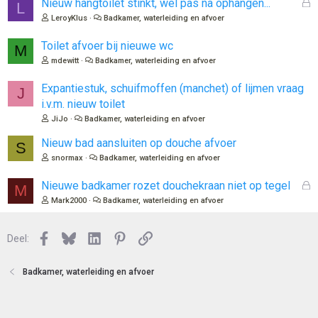
G
Nieuw hangtoilet stinkt, wel pas na ophangen...
L
e
LeroyKlus
Badkamer, waterleiding en afvoer
s
l
Toilet afvoer bij nieuwe wc
M
o
mdewitt
Badkamer, waterleiding en afvoer
t
e
Expantiestuk, schuifmoffen (manchet) of lijmen vraag
J
n
i.v.m. nieuw toilet
JiJo
Badkamer, waterleiding en afvoer
Nieuw bad aansluiten op douche afvoer
S
snormax
Badkamer, waterleiding en afvoer
G
Nieuwe badkamer rozet douchekraan niet op tegel
M
e
Mark2000
Badkamer, waterleiding en afvoer
s
l
Facebook
Bluesky
LinkedIn
Pinterest
Link
o
Deel:
t
e
Badkamer, waterleiding en afvoer
n