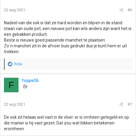
22 aug 2021
#6
Nadeel van die sok is dat ze hard worden en blijven in de stand
staan van oude pot, een nieuwe pot kan iets anders zijn want het is
een gebakken product.
Beste is nieuwe goed passende manchet te plaatsen.
Zo`n manchet zit in de afvoer buis gedrukt dus je kunt hem er uit
trekken.
Rola
W
a
a
foppe26
F
r
d
e
r
22 aug 2021
#7
i
n
g
De sok zit helaas wel vast in de vloer. er is omheen getegeld en op
e
die manier is hij vast gezet. Dat zou wat bikken betekenen
n
eromheen.
: