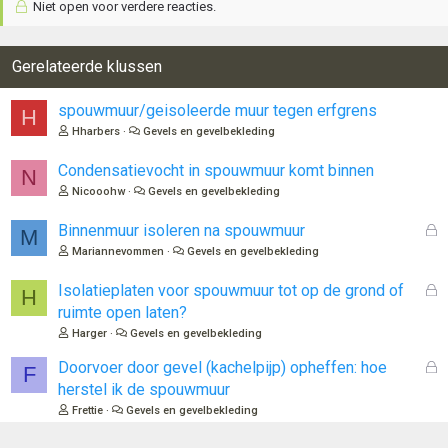
Niet open voor verdere reacties.
Gerelateerde klussen
spouwmuur/geisoleerde muur tegen erfgrens
H
Hharbers
Gevels en gevelbekleding
Condensatievocht in spouwmuur komt binnen
N
Nicooohw
Gevels en gevelbekleding
G
Binnenmuur isoleren na spouwmuur
M
e
Mariannevommen
Gevels en gevelbekleding
s
l
G
Isolatieplaten voor spouwmuur tot op de grond of
H
o
e
ruimte open laten?
t
s
Harger
Gevels en gevelbekleding
e
l
n
o
G
Doorvoer door gevel (kachelpijp) opheffen: hoe
F
t
e
herstel ik de spouwmuur
e
s
Frettie
Gevels en gevelbekleding
n
l
o