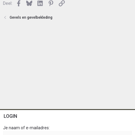
Facebook
Bluesky
LinkedIn
Pinterest
Link
Deel:
t
e
n
Gevels en gevelbekleding
LOGIN
Je naam of e-mailadres