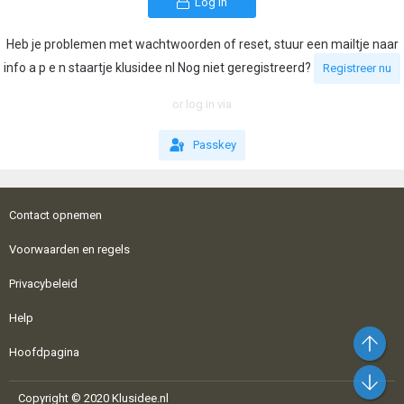
Log in
Heb je problemen met wachtwoorden of reset, stuur een mailtje naar
info a p e n staartje klusidee nl Nog niet geregistreerd?
Registreer nu
or log in via
Passkey
Contact opnemen
Voorwaarden en regels
Privacybeleid
Help
Bo
Hoofdpagina
On
Copyright © 2020 Klusidee.nl