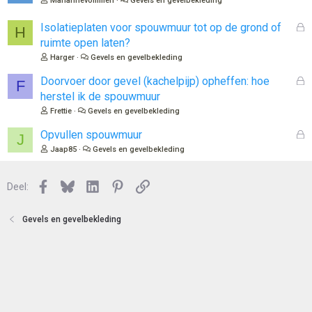
Mariannevommen
Gevels en gevelbekleding
s
l
G
Isolatieplaten voor spouwmuur tot op de grond of
H
o
e
ruimte open laten?
t
s
Harger
Gevels en gevelbekleding
e
l
n
o
G
Doorvoer door gevel (kachelpijp) opheffen: hoe
F
t
e
herstel ik de spouwmuur
e
s
Frettie
Gevels en gevelbekleding
n
l
o
G
Opvullen spouwmuur
J
t
e
Jaap85
Gevels en gevelbekleding
e
s
n
l
Facebook
Bluesky
LinkedIn
Pinterest
Link
o
Deel:
t
e
Gevels en gevelbekleding
n