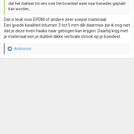
dat het dakleer tot iets over het boeideel weer naar beneden geplakt
kan worden,
Dat is leuk voor EPDM of andere zeer soepel materiaal.
Een goede kwaliteit bitumen 3 tot 5 mm dik daarmee zie ik nog niet
dat je deze even haaks naar gebogen kan krijgen. Daarbij krijg met
je materiaal een je dubbel dikke verticale strook op je boeideel.
Aristonos
W
a
a
r
d
e
r
i
n
g
e
n
: