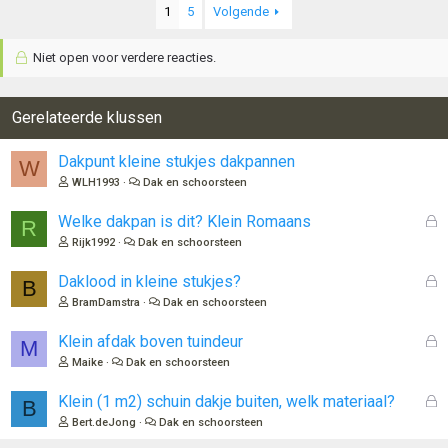
1
5
Volgende
r
d
e
Niet open voor verdere reacties.
r
i
n
Gerelateerde klussen
g
e
n
Dakpunt kleine stukjes dakpannen
W
:
WLH1993
Dak en schoorsteen
G
Welke dakpan is dit? Klein Romaans
R
e
Rijk1992
Dak en schoorsteen
s
l
G
Daklood in kleine stukjes?
B
o
e
BramDamstra
Dak en schoorsteen
t
s
e
l
G
Klein afdak boven tuindeur
M
n
o
e
Maike
Dak en schoorsteen
t
s
e
l
G
Klein (1 m2) schuin dakje buiten, welk materiaal?
B
n
o
e
Bert.deJong
Dak en schoorsteen
t
s