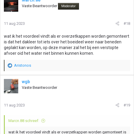
Marcn.88
Vaste Beantwoorder
Moderator
11 aug 2023
#18
wat ik het voordeel vindt als er overzetkappen worden gemonteert
is dat het dakleer tot iets over het boeideel weer naar beneden
geplakt kan worden, op deze manier zal het bij een verstopte
afvoer oid het water niet binnen kunnen komen.
Aristonos
W
a
a
wgb
r
Vaste Beantwoorder
d
e
r
11 aug 2023
#19
i
n
g
Marcn.88 schreef:
e
n
wat ik het voordeel vindt als er overzetkappen worden gemonteert is
: