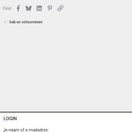
e
l
n
Facebook
Bluesky
LinkedIn
Pinterest
Link
o
Deel:
t
e
Dak en schoorsteen
n
LOGIN
Je naam of e-mailadres