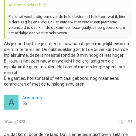
Aristonos schreef:
En is het verstandig om over de hele daktrim af te kitten , wat ik hier
elders zag bij ene WgB ? Het enige wat er verder een jaar terug
veranderd is dat ik in de daktrim een paar gaatjes heb geboord om
het afdakje aan vast te schroeven.
Als je goed kijkt zie je dat er bij jouw haast geen mogelijkheid is om
die ruimte te vullen. De dakbedekking zit tot de bovenkant van de
inplakruimte, deze is meestal rond de 8 mm hoog of iets hoger.
Bij jouw is het zeer nauw en wellicht heel erg lastig om die
inplakruimte goed te vullen. Het aantal meters lengte speelt ook
een rol.
Die gaatjes, horizontaal of verticaal geboord, nog maar eens
controleren of met de tuinslang simuleren.
Aristonos
A
10 aug 2023
#4
Ja, dat komt door de 2e laag. Dat is er netjes ingschoven. Lijkt me