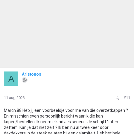
Aristonos
A
11 aug 2023
#11
Marcn.88 Heb jij een voorbeeldje voor me van die overzetkappen ?
En misschien even persoonlijk bericht waar ik die kan
kopen/bestellen. Ik neem elk advies serieus. Je schrijft "laten
zetten". Kan je dat niet zelf ? Ik ben nu al twee keer door
dakdekkers in de steek gelaten bij een calamiteit. Heb het hele