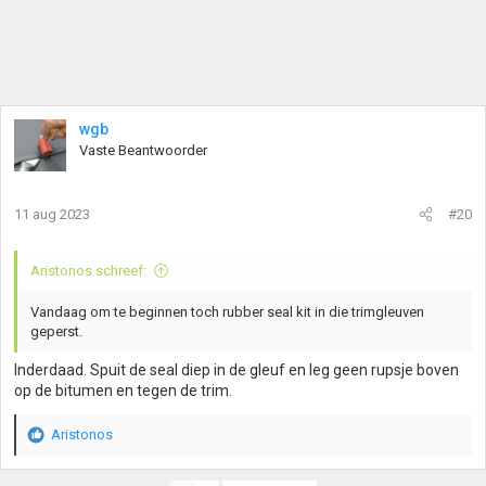
wgb
Vaste Beantwoorder
11 aug 2023
#20
Aristonos schreef:
Vandaag om te beginnen toch rubber seal kit in die trimgleuven
geperst.
Inderdaad. Spuit de seal diep in de gleuf en leg geen rupsje boven
op de bitumen en tegen de trim.
Aristonos
W
a
a