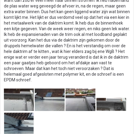
want dan zou er veel meer naar binnen stromen. Ik heb naderhand
de plas water weg geveegd de afvoer in, na de regen, maar geen
extra water binnen. Dus het kan geen liggend water zijn wat binnen
komt lijkt me. Het lijkt er dus verdomd veel op dat het via een kier in
het metaalwerk van de daktrim komt. Ik heb dus de binnenhoek
een kitje gegeven. Van de week weer regen, en niks geen lek water.
Ik heb de expansienaden van de trim ook al met loodband geplakt
uit voorzorg. Kan het dus via de daktrim zijn gekomen door de
druppels hemelwater die vallen ? En is het verstandig om over de
hele daktrim af te kitten , wat ik hier elders zag bij ene WgB ? Het
enige wat er verder een jaar terug veranderd is dat ik in de daktrim
een paar gaatjes heb geboord om het afdakje aan vast te
schroeven. Maar dat kan het toch niet veroorzaken ? Dat is
helemaal goed afgesloten met polymer kit, en de schroef is een
EPDM schroef.