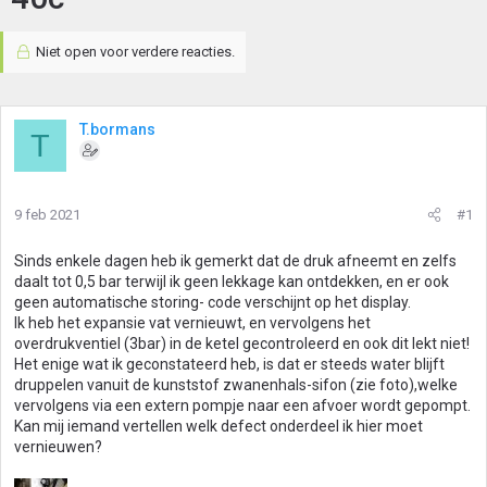
Niet open voor verdere reacties.
T.bormans
T
9 feb 2021
#1
Sinds enkele dagen heb ik gemerkt dat de druk afneemt en zelfs
daalt tot 0,5 bar terwijl ik geen lekkage kan ontdekken, en er ook
geen automatische storing- code verschijnt op het display.
Ik heb het expansie vat vernieuwt, en vervolgens het
overdrukventiel (3bar) in de ketel gecontroleerd en ook dit lekt niet!
Het enige wat ik geconstateerd heb, is dat er steeds water blijft
druppelen vanuit de kunststof zwanenhals-sifon (zie foto),welke
vervolgens via een extern pompje naar een afvoer wordt gepompt.
Kan mij iemand vertellen welk defect onderdeel ik hier moet
vernieuwen?