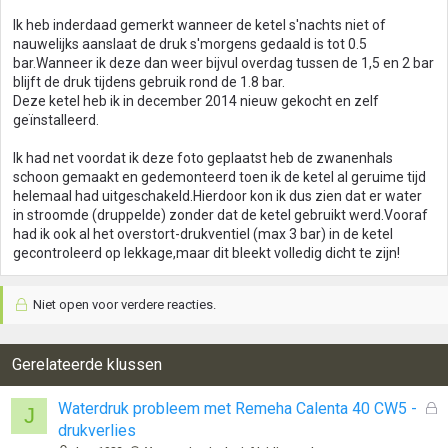
Ik heb inderdaad gemerkt wanneer de ketel s'nachts niet of
nauwelijks aanslaat de druk s'morgens gedaald is tot 0.5
bar.Wanneer ik deze dan weer bijvul overdag tussen de 1,5 en 2 bar
blijft de druk tijdens gebruik rond de 1.8 bar.
Deze ketel heb ik in december 2014 nieuw gekocht en zelf
geïnstalleerd.
Ik had net voordat ik deze foto geplaatst heb de zwanenhals
schoon gemaakt en gedemonteerd toen ik de ketel al geruime tijd
helemaal had uitgeschakeld.Hierdoor kon ik dus zien dat er water
in stroomde (druppelde) zonder dat de ketel gebruikt werd.Vooraf
had ik ook al het overstort-drukventiel (max 3 bar) in de ketel
gecontroleerd op lekkage,maar dit bleekt volledig dicht te zijn!
Niet open voor verdere reacties.
Gerelateerde klussen
G
Waterdruk probleem met Remeha Calenta 40 CW5 -
J
e
drukverlies
s