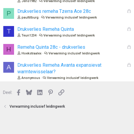
Jens1982
Verwarming inclusief leidingwerk
l
o
G
Drukverlies remeha Tzerra Ace 28c
P
t
e
paultilburg
Verwarming inclusief leidingwerk
e
s
n
l
G
Drukverlies Remeha Quinta
T
o
e
Teun1234
Verwarming inclusief leidingwerk
t
s
e
l
G
Remeha Quinta 28c - drukverlies
H
n
o
e
Hoekstraalex
Verwarming inclusief leidingwerk
t
s
e
l
G
Drukverlies Remeha Avanta expansievat
A
n
o
e
warmtewisselaar?
t
s
Anonymous
Verwarming inclusief leidingwerk
e
l
n
o
Facebook
Bluesky
LinkedIn
Pinterest
Link
Deel:
t
e
n
Verwarming inclusief leidingwerk