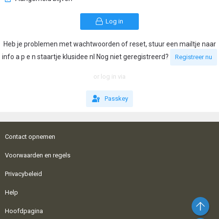
Log in
Heb je problemen met wachtwoorden of reset, stuur een mailtje naar
info a p e n staartje klusidee nl Nog niet geregistreerd?
Registreer nu
or log in via
Passkey
Contact opnemen
Voorwaarden en regels
Privacybeleid
Help
Bo
Hoofdpagina