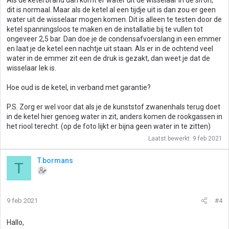
Als de ketel brand dan komt er water uit de wisselaar in de sifon,
dit is normaal. Maar als de ketel al een tijdje uit is dan zou er geen
water uit de wisselaar mogen komen. Dit is alleen te testen door de
ketel spanningsloos te maken en de installatie bij te vullen tot
ongeveer 2,5 bar. Dan doe je de condensafvoerslang in een emmer
en laat je de ketel een nachtje uit staan. Als er in de ochtend veel
water in de emmer zit een de druk is gezakt, dan weet je dat de
wisselaar lek is.
Hoe oud is de ketel, in verband met garantie?
P.S. Zorg er wel voor dat als je de kunststof zwanenhals terug doet
in de ketel hier genoeg water in zit, anders komen de rookgassen in
het riool terecht. (op de foto lijkt er bijna geen water in te zitten)
Laatst bewerkt:
9 feb 2021
T.bormans
T
9 feb 2021
#4
Hallo,