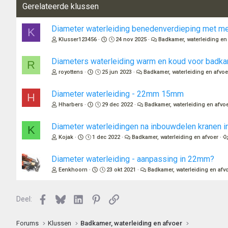
Gerelateerde klussen
Diameter waterleiding benedenverdieping met m
K
Klusser123456
24 nov 2025
Badkamer, waterleiding en
Diameters waterleiding warm en koud voor badk
R
royottens
25 jun 2023
Badkamer, waterleiding en afvoe
Diameter waterleiding - 22mm 15mm
H
Hharbers
29 dec 2022
Badkamer, waterleiding en afvo
Diameter waterleidingen na inbouwdelen kranen 
K
Kojak
1 dec 2022
Badkamer, waterleiding en afvoer
Diameter waterleiding - aanpassing in 22mm?
Eenkhoorn
23 okt 2021
Badkamer, waterleiding en afv
Facebook
Bluesky
LinkedIn
Pinterest
Link
Deel:
Forums
Klussen
Badkamer, waterleiding en afvoer