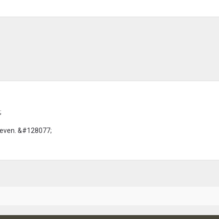
;
reven. &#128077;