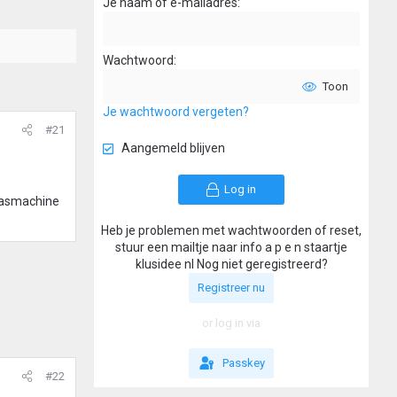
Je naam of e-mailadres
Wachtwoord
Toon
Je wachtwoord vergeten?
#21
Aangemeld blijven
Log in
 wasmachine
Heb je problemen met wachtwoorden of reset,
stuur een mailtje naar info a p e n staartje
klusidee nl Nog niet geregistreerd?
Registreer nu
or log in via
Passkey
#22