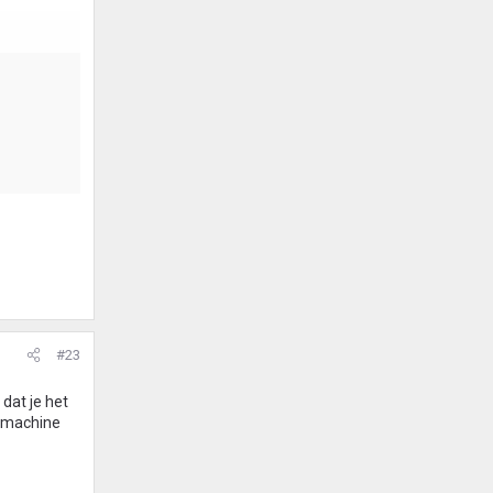
#23
dat je het
e machine