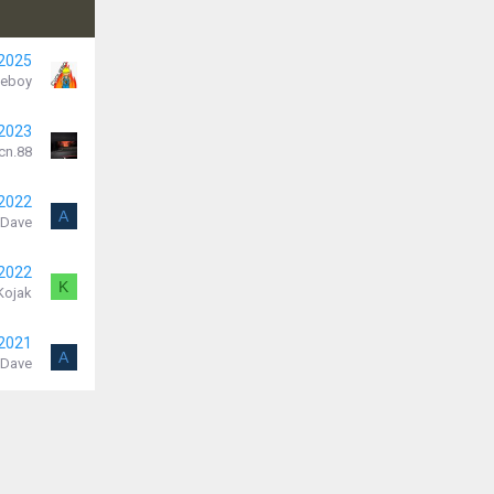
 2025
ieboy
 2023
cn.88
 2022
A
Dave
 2022
K
Kojak
 2021
A
Dave