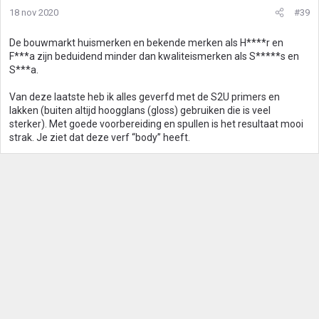
18 nov 2020
#39
De bouwmarkt huismerken en bekende merken als H****r en
F***a zijn beduidend minder dan kwaliteismerken als S*****s en
S***a.
Van deze laatste heb ik alles geverfd met de S2U primers en
lakken (buiten altijd hoogglans (gloss) gebruiken die is veel
sterker). Met goede voorbereiding en spullen is het resultaat mooi
strak. Je ziet dat deze verf “body” heeft.