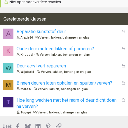
Niet open voor verdere reacties.
Gerelateerde klussen
G
Reparatie kunststof deur
A
e
Alexje86
Verven, lakken, behangen en glas
s
l
G
Oude deur meteen lakken of primeren?
K
o
e
Knuppel
Verven, lakken, behangen en glas
t
s
e
l
G
Deur acryl verf repareren
W
n
o
e
Wijabuit1
Verven, lakken, behangen en glas
t
s
e
l
G
Binnen deuren laten ophalen en spuiten/verven?
M
n
o
e
Marc-S
Verven, lakken, behangen en glas
t
s
e
l
G
Hoe lang wachten met het raam of deur dicht doen
T
n
o
e
na verven?
t
s
Togepi
Verven, lakken, behangen en glas
e
l
n
o
Facebook
Bluesky
LinkedIn
Pinterest
Link
Deel:
t