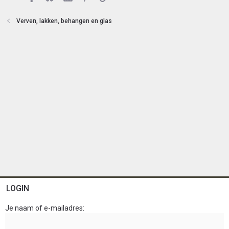
e
n
Verven, lakken, behangen en glas
LOGIN
Je naam of e-mailadres