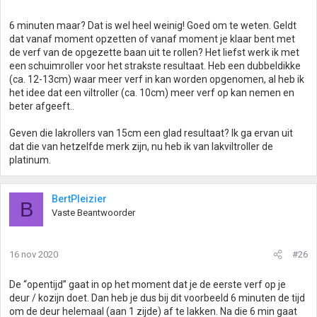
6 minuten maar? Dat is wel heel weinig! Goed om te weten. Geldt
dat vanaf moment opzetten of vanaf moment je klaar bent met
de verf van de opgezette baan uit te rollen? Het liefst werk ik met
een schuimroller voor het strakste resultaat. Heb een dubbeldikke
(ca. 12-13cm) waar meer verf in kan worden opgenomen, al heb ik
het idee dat een viltroller (ca. 10cm) meer verf op kan nemen en
beter afgeeft..
Geven die lakrollers van 15cm een glad resultaat? Ik ga ervan uit
dat die van hetzelfde merk zijn, nu heb ik van lakviltroller de
platinum.
BertPleizier
B
Vaste Beantwoorder
16 nov 2020
#26
De “opentijd” gaat in op het moment dat je de eerste verf op je
deur / kozijn doet. Dan heb je dus bij dit voorbeeld 6 minuten de tijd
om de deur helemaal (aan 1 zijde) af te lakken. Na die 6 min gaat