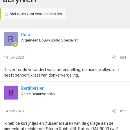
Niet open voor verdere reacties.
Rola
R
Algemeen Bouwkundig Specialist
14 nov 2020
#21
De verf is idd verandert van samenstelling, de huidige alkyd verf
heeft behoorlijk last van donkervergeling.
BertPleizier
B
Vaste Beantwoorder
14 nov 2020
#22
Ik heb de kozijntjes en (tussen)deuren van de garage aan de
binnenkant gelakt met Sikken Rubbol BL Satura RAL 9003 (wit).