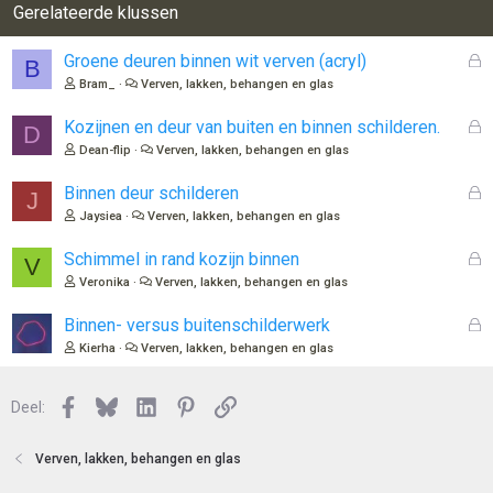
Gerelateerde klussen
G
Groene deuren binnen wit verven (acryl)
B
e
Bram_
Verven, lakken, behangen en glas
s
l
G
Kozijnen en deur van buiten en binnen schilderen.
D
o
e
Dean-flip
Verven, lakken, behangen en glas
t
s
e
l
G
Binnen deur schilderen
J
n
o
e
Jaysiea
Verven, lakken, behangen en glas
t
s
e
l
G
Schimmel in rand kozijn binnen
V
n
o
e
Veronika
Verven, lakken, behangen en glas
t
s
e
l
G
Binnen- versus buitenschilderwerk
n
o
e
Kierha
Verven, lakken, behangen en glas
t
s
e
l
n
Facebook
Bluesky
LinkedIn
Pinterest
Link
o
Deel:
t
e
Verven, lakken, behangen en glas
n