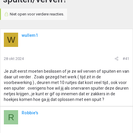
Niet open voor verdere reacties.
wullem1
W
28 okt 2024
#41
Je zult eerst moeten beslissen of je ze wil verven of spuiten en van
daar uit verder . Zoals gezegd het werk ( tijd zit in de
voorbewerking ) , deuren met 10 ruitjes dat kost veel tijd , ook voor
een spuiter . overigens hoe wil jij als onervaren spuiter deze deuren
netjes krijgen , je kunt er gif op innemen dat er zakkers in de
hoekjes komen hoe ga jij dat oplossen met een spuit ?
Robbie's
R