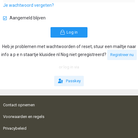
Je wachtwoord vergeten?
Aangemeld blijven
Log in
Heb je problemen met wachtwoorden of reset, stuur een mailtje naar
info a p e n staartje klusidee nl Nog niet geregistreerd?
Registreer nu
or log in via
Passkey
Contact opnemen
Voorwaarden en regels
Privacybeleid