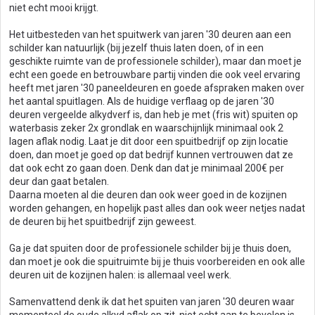
niet echt mooi krijgt.
Het uitbesteden van het spuitwerk van jaren '30 deuren aan een
schilder kan natuurlijk (bij jezelf thuis laten doen, of in een
geschikte ruimte van de professionele schilder), maar dan moet je
echt een goede en betrouwbare partij vinden die ook veel ervaring
heeft met jaren '30 paneeldeuren en goede afspraken maken over
het aantal spuitlagen. Als de huidige verflaag op de jaren '30
deuren vergeelde alkydverf is, dan heb je met (fris wit) spuiten op
waterbasis zeker 2x grondlak en waarschijnlijk minimaal ook 2
lagen aflak nodig. Laat je dit door een spuitbedrijf op zijn locatie
doen, dan moet je goed op dat bedrijf kunnen vertrouwen dat ze
dat ook echt zo gaan doen. Denk dan dat je minimaal 200€ per
deur dan gaat betalen.
Daarna moeten al die deuren dan ook weer goed in de kozijnen
worden gehangen, en hopelijk past alles dan ook weer netjes nadat
de deuren bij het spuitbedrijf zijn geweest.
Ga je dat spuiten door de professionele schilder bij je thuis doen,
dan moet je ook die spuitruimte bij je thuis voorbereiden en ook alle
deuren uit de kozijnen halen: is allemaal veel werk.
Samenvattend denk ik dat het spuiten van jaren '30 deuren waar