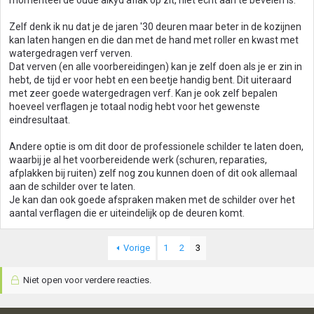
momenteel de oude alkyd aflak op zit, niet echt aan te bevelen is.
Zelf denk ik nu dat je de jaren '30 deuren maar beter in de kozijnen
kan laten hangen en die dan met de hand met roller en kwast met
watergedragen verf verven.
Dat verven (en alle voorbereidingen) kan je zelf doen als je er zin in
hebt, de tijd er voor hebt en een beetje handig bent. Dit uiteraard
met zeer goede watergedragen verf. Kan je ook zelf bepalen
hoeveel verflagen je totaal nodig hebt voor het gewenste
eindresultaat.
Andere optie is om dit door de professionele schilder te laten doen,
waarbij je al het voorbereidende werk (schuren, reparaties,
afplakken bij ruiten) zelf nog zou kunnen doen of dit ook allemaal
aan de schilder over te laten.
Je kan dan ook goede afspraken maken met de schilder over het
aantal verflagen die er uiteindelijk op de deuren komt.
Vorige
1
2
3
Niet open voor verdere reacties.