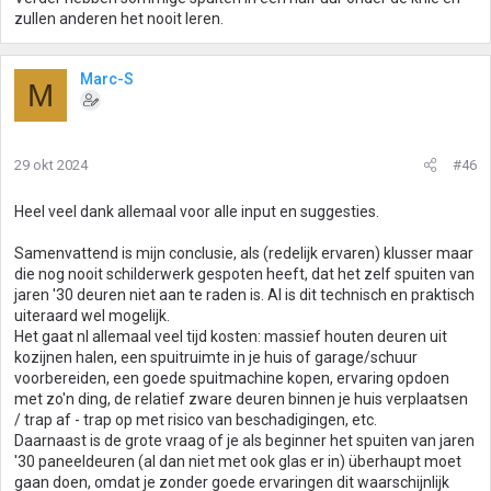
zullen anderen het nooit leren.
Marc-S
M
29 okt 2024
#46
Heel veel dank allemaal voor alle input en suggesties.
Samenvattend is mijn conclusie, als (redelijk ervaren) klusser maar
die nog nooit schilderwerk gespoten heeft, dat het zelf spuiten van
jaren '30 deuren niet aan te raden is. Al is dit technisch en praktisch
uiteraard wel mogelijk.
Het gaat nl allemaal veel tijd kosten: massief houten deuren uit
kozijnen halen, een spuitruimte in je huis of garage/schuur
voorbereiden, een goede spuitmachine kopen, ervaring opdoen
met zo'n ding, de relatief zware deuren binnen je huis verplaatsen
/ trap af - trap op met risico van beschadigingen, etc.
Daarnaast is de grote vraag of je als beginner het spuiten van jaren
'30 paneeldeuren (al dan niet met ook glas er in) überhaupt moet
gaan doen, omdat je zonder goede ervaringen dit waarschijnlijk