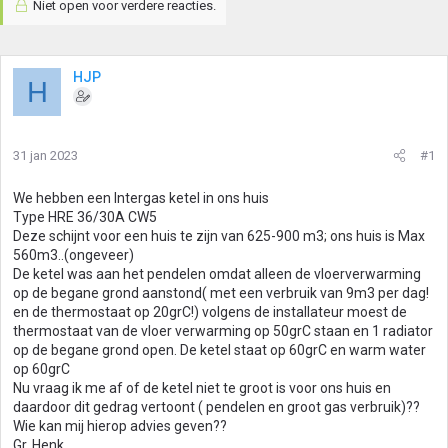
Niet open voor verdere reacties.
HJP
H
31 jan 2023
#1
We hebben een Intergas ketel in ons huis
Type HRE 36/30A CW5
Deze schijnt voor een huis te zijn van 625-900 m3; ons huis is Max
560m3..(ongeveer)
De ketel was aan het pendelen omdat alleen de vloerverwarming
op de begane grond aanstond( met een verbruik van 9m3 per dag!
en de thermostaat op 20grC!) volgens de installateur moest de
thermostaat van de vloer verwarming op 50grC staan en 1 radiator
op de begane grond open. De ketel staat op 60grC en warm water
op 60grC
Nu vraag ik me af of de ketel niet te groot is voor ons huis en
daardoor dit gedrag vertoont ( pendelen en groot gas verbruik)??
Wie kan mij hierop advies geven??
Gr. Henk