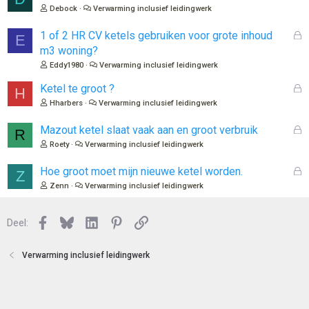
e
Debock
Verwarming inclusief leidingwerk
s
l
G
1 of 2 HR CV ketels gebruiken voor grote inhoud
E
o
e
m3 woning?
t
s
Eddy1980
Verwarming inclusief leidingwerk
e
l
n
o
G
Ketel te groot ?
H
t
e
Hharbers
Verwarming inclusief leidingwerk
e
s
n
l
G
Mazout ketel slaat vaak aan en groot verbruik
R
o
e
Roety
Verwarming inclusief leidingwerk
t
s
e
l
G
Hoe groot moet mijn nieuwe ketel worden.
Z
n
o
e
Zenn
Verwarming inclusief leidingwerk
t
s
e
l
n
Facebook
Bluesky
LinkedIn
Pinterest
Link
o
Deel:
t
e
Verwarming inclusief leidingwerk
n