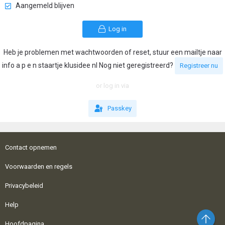
Aangemeld blijven
Log in
Heb je problemen met wachtwoorden of reset, stuur een mailtje naar
info a p e n staartje klusidee nl Nog niet geregistreerd?
Registreer nu
or log in via
Passkey
Contact opnemen
Voorwaarden en regels
Privacybeleid
Help
Bo
Hoofdpagina