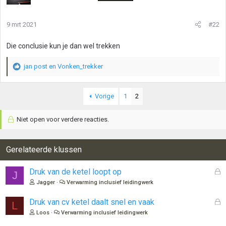
9 mrt 2021
#22
Die conclusie kun je dan wel trekken
jan post
en
Vonken_trekker
W
a
a
Vorige
1
2
r
d
e
Niet open voor verdere reacties.
r
i
n
Gerelateerde klussen
g
e
n
G
Druk van de ketel loopt op
J
:
e
Jagger
Verwarming inclusief leidingwerk
s
l
G
Druk van cv ketel daalt snel en vaak
L
o
e
Loos
Verwarming inclusief leidingwerk
t
s