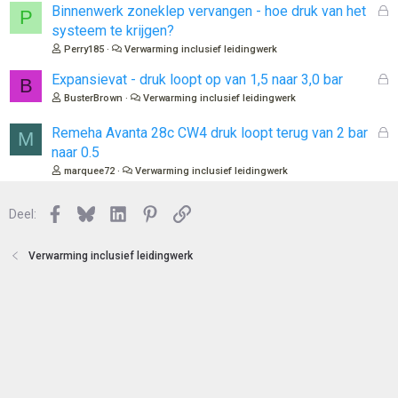
e
l
G
Binnenwerk zoneklep vervangen - hoe druk van het
P
n
o
e
systeem te krijgen?
t
s
Perry185
Verwarming inclusief leidingwerk
e
l
n
o
G
Expansievat - druk loopt op van 1,5 naar 3,0 bar
B
t
e
BusterBrown
Verwarming inclusief leidingwerk
e
s
n
l
G
Remeha Avanta 28c CW4 druk loopt terug van 2 bar
M
o
e
naar 0.5
t
s
marquee72
Verwarming inclusief leidingwerk
e
l
n
o
Facebook
Bluesky
LinkedIn
Pinterest
Link
Deel:
t
e
n
Verwarming inclusief leidingwerk