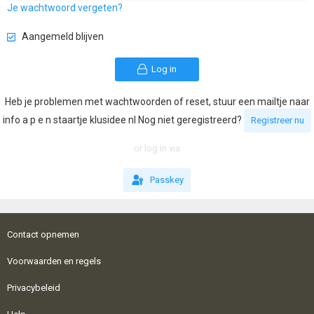
Je wachtwoord vergeten?
Aangemeld blijven
Log in
Heb je problemen met wachtwoorden of reset, stuur een mailtje naar
info a p e n staartje klusidee nl Nog niet geregistreerd?
Registreer nu
or log in via
Passkey
Contact opnemen
Voorwaarden en regels
Privacybeleid