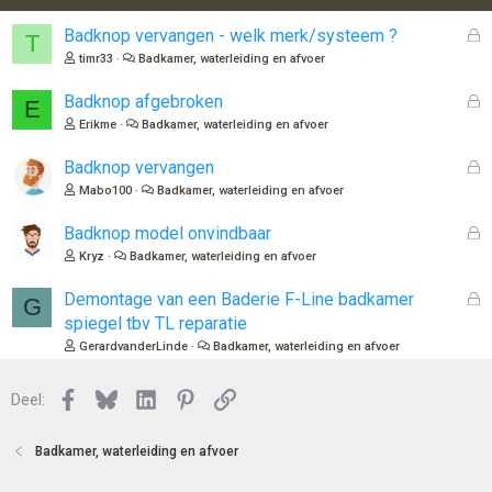
G
Badknop vervangen - welk merk/systeem ?
T
e
timr33
Badkamer, waterleiding en afvoer
s
l
G
Badknop afgebroken
E
o
e
Erikme
Badkamer, waterleiding en afvoer
t
s
e
l
G
Badknop vervangen
n
o
e
Mabo100
Badkamer, waterleiding en afvoer
t
s
e
l
G
Badknop model onvindbaar
n
o
e
Kryz
Badkamer, waterleiding en afvoer
t
s
e
l
G
Demontage van een Baderie F-Line badkamer
G
n
o
e
spiegel tbv TL reparatie
t
s
GerardvanderLinde
Badkamer, waterleiding en afvoer
e
l
n
o
Facebook
Bluesky
LinkedIn
Pinterest
Link
Deel:
t
e
n
Badkamer, waterleiding en afvoer