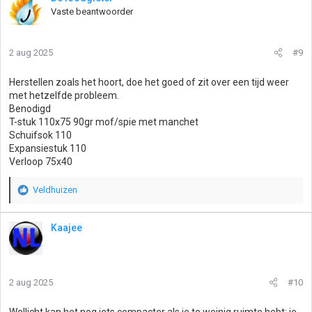
d
Vaste beantwoorder
e
r
i
2 aug 2025
#9
n
g
Herstellen zoals het hoort, doe het goed of zit over een tijd weer
e
met hetzelfde probleem.
n
Benodigd
:
T-stuk 110x75 90gr mof/spie met manchet
Schuifsok 110
Expansiestuk 110
Verloop 75x40
Veldhuizen
W
a
a
Kaajee
r
d
e
r
2 aug 2025
#10
i
n
g
Wellicht kan het nog iets compacter als je te weinig ruimte hebt: je