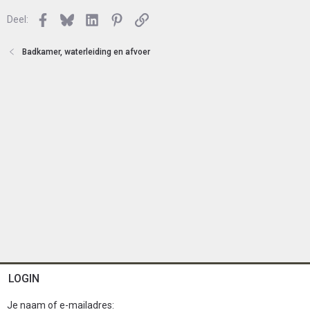
e
l
n
Facebook
Bluesky
LinkedIn
Pinterest
Link
o
Deel:
t
e
Badkamer, waterleiding en afvoer
n
LOGIN
Je naam of e-mailadres