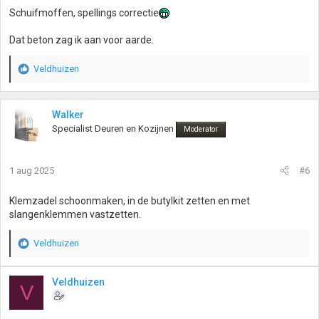
Schuifmoffen, spellings correctie
Dat beton zag ik aan voor aarde.
Veldhuizen
W
a
a
r
Walker
d
Specialist Deuren en Kozijnen
Moderator
e
r
i
1 aug 2025
#6
n
g
Klemzadel schoonmaken, in de butylkit zetten en met
e
slangenklemmen vastzetten.
n
:
Veldhuizen
W
a
a
Veldhuizen
V
r
d
e