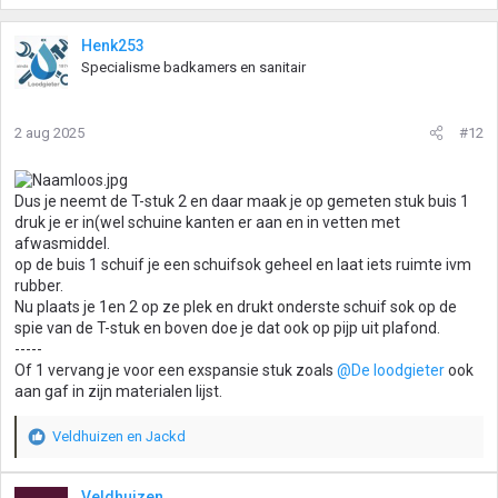
a
a
r
Henk253
d
Specialisme badkamers en sanitair
e
r
i
2 aug 2025
#12
n
g
e
Dus je neemt de T-stuk 2 en daar maak je op gemeten stuk buis 1
n
druk je er in(wel schuine kanten er aan en in vetten met
:
afwasmiddel.
op de buis 1 schuif je een schuifsok geheel en laat iets ruimte ivm
rubber.
Nu plaats je 1en 2 op ze plek en drukt onderste schuif sok op de
spie van de T-stuk en boven doe je dat ook op pijp uit plafond.
-----
Of 1 vervang je voor een exspansie stuk zoals
@De loodgieter
ook
aan gaf in zijn materialen lijst.
Veldhuizen
en
Jackd
W
a
a
Veldhuizen