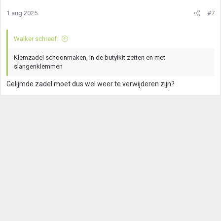
r
1 aug 2025
#7
i
n
g
Walker schreef:
e
n
Klemzadel schoonmaken, in de butylkit zetten en met
:
slangenklemmen
Gelijmde zadel moet dus wel weer te verwijderen zijn?