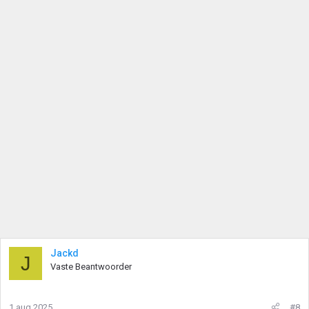
Jackd
J
Vaste Beantwoorder
1 aug 2025
#8