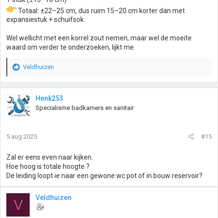
Totaal: ±22–25 cm, dus ruim 15–20 cm korter dan met
expansiestuk + schuifsok.
Wel wellicht met een korrel zout nemen, maar wel de moeite
waard om verder te onderzoeken, lijkt me.
Veldhuizen
W
a
a
r
Henk253
d
Specialisme badkamers en sanitair
e
r
i
5 aug 2025
#15
n
g
Zal er eens even naar kijken.
e
Hoe hoog is totale hoogte ?
n
De leiding loopt ie naar een gewone wc pot of in bouw reservoir?
:
Veldhuizen
V