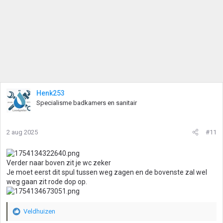
:
Henk253
Specialisme badkamers en sanitair
2 aug 2025
#11
Verder naar boven zit je wc zeker
Je moet eerst dit spul tussen weg zagen en de bovenste zal wel
weg gaan zit rode dop op.
Veldhuizen
W