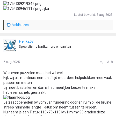
dijka
Laatst bewerkt:
5 aug 2025
Veldhuizen
W
a
a
r
Henk253
d
Specialisme badkamers en sanitair
e
r
i
5 aug 2025
#18
n
g
Was even puzzelen maar het wil wel.
e
Kijk wij als monteurs nemen altijd meerdere hulpstukken mee vaak
n
passen en meten.
:
Jij moet bestellen en dan is het moeilijker keuze te maken.
heb even schets gemaakt.
Je zaagt beneden bv 8cm van fundering door en ruim bij de bruine
streep minimale lengte T-stuk om heem tussen te krijgen.
Nu neem je een T-stuk 110x75x110 Mv lijm mv 90 graden deze