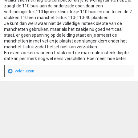
e
zaagt de 110 buis aan de onderzijde door, daar een
n
verbindingsstuk 110 lijmen, klein stukje 110 buis en dan tusen de 2
:
stukken 110 een manchet t-stuk 110-110-40 plaatsen.
Je kunt dan weliswaar niet de volledige insteek diepte van de
manchetten gebruiken, maar als het zaakje nu goed verticaal
staat, er geen spanning op de leiding staat en je smeert de
manchetten in met vet en je plaatst een slangenklem onder het
manchet t-stuk zodat het jet niet kan verzakken.
En even zoeken naar een t-stuk met de maximale insteek diepte,
dat kan per merk nog wel eens verschillen. Hoe meer, hoe beter.
Veldhuizen
W
a
a
r
d
e
r
i
n
g
e
n