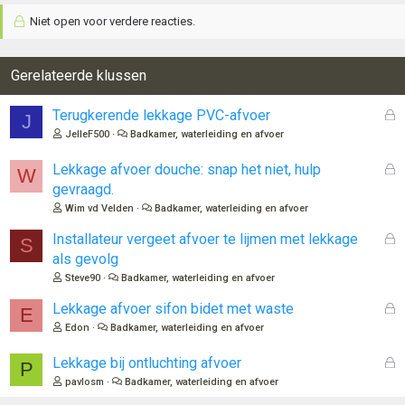
e
Niet open voor verdere reacties.
r
i
n
Gerelateerde klussen
g
e
n
G
Terugkerende lekkage PVC-afvoer
J
:
e
JelleF500
Badkamer, waterleiding en afvoer
s
l
G
Lekkage afvoer douche: snap het niet, hulp
W
o
e
gevraagd.
t
s
Wim vd Velden
Badkamer, waterleiding en afvoer
e
l
n
o
G
Installateur vergeet afvoer te lijmen met lekkage
S
t
e
als gevolg
e
s
Steve90
Badkamer, waterleiding en afvoer
n
l
o
G
Lekkage afvoer sifon bidet met waste
E
t
e
Edon
Badkamer, waterleiding en afvoer
e
s
n
l
G
Lekkage bij ontluchting afvoer
P
o
e
pavlosm
Badkamer, waterleiding en afvoer
t
s