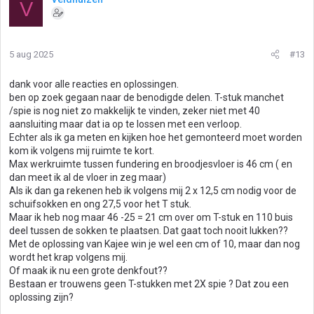
V
r
d
e
r
5 aug 2025
#13
i
n
g
dank voor alle reacties en oplossingen.
e
ben op zoek gegaan naar de benodigde delen. T-stuk manchet
n
/spie is nog niet zo makkelijk te vinden, zeker niet met 40
:
aansluiting maar dat ia op te lossen met een verloop.
Echter als ik ga meten en kijken hoe het gemonteerd moet worden
kom ik volgens mij ruimte te kort.
Max werkruimte tussen fundering en broodjesvloer is 46 cm ( en
dan meet ik al de vloer in zeg maar)
Als ik dan ga rekenen heb ik volgens mij 2 x 12,5 cm nodig voor de
schuifsokken en ong 27,5 voor het T stuk.
Maar ik heb nog maar 46 -25 = 21 cm over om T-stuk en 110 buis
deel tussen de sokken te plaatsen. Dat gaat toch nooit lukken??
Met de oplossing van Kajee win je wel een cm of 10, maar dan nog
wordt het krap volgens mij.
Of maak ik nu een grote denkfout??
Bestaan er trouwens geen T-stukken met 2X spie ? Dat zou een
oplossing zijn?