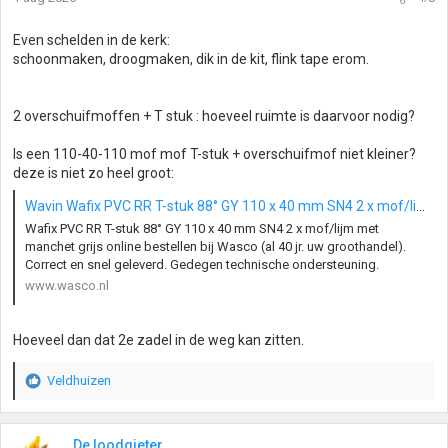
Even schelden in de kerk:
schoonmaken, droogmaken, dik in de kit, flink tape erom.
2 overschuifmoffen + T stuk : hoeveel ruimte is daarvoor nodig?
Is een 110-40-110 mof mof T-stuk + overschuifmof niet kleiner?
deze is niet zo heel groot:
Wavin Wafix PVC RR T-stuk 88° GY 110 x 40 mm SN4 2 x mof/lijm met manchet grijs - Wasco
Wafix PVC RR T-stuk 88° GY 110 x 40 mm SN4 2 x mof/lijm met
manchet grijs online bestellen bij Wasco (al 40 jr. uw groothandel).
Correct en snel geleverd. Gedegen technische ondersteuning.
www.wasco.nl
Hoeveel dan dat 2e zadel in de weg kan zitten.
Veldhuizen
W
a
a
r
De loodgieter