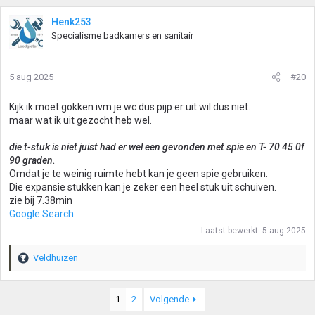
Henk253
Specialisme badkamers en sanitair
5 aug 2025
#20
Kijk ik moet gokken ivm je wc dus pijp er uit wil dus niet.
maar wat ik uit gezocht heb wel.
die t-stuk is niet juist had er wel een gevonden met spie en T- 70 45 0f
90 graden.
Omdat je te weinig ruimte hebt kan je geen spie gebruiken.
Die expansie stukken kan je zeker een heel stuk uit schuiven.
zie bij 7.38min
Google Search
Laatst bewerkt:
5 aug 2025
Veldhuizen
W
a
a
1
2
Volgende
r
d