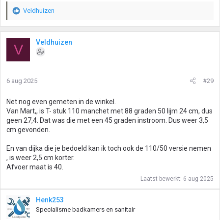
Veldhuizen
W
a
a
r
Veldhuizen
V
d
e
r
i
6 aug 2025
#29
n
g
Net nog even gemeten in de winkel.
e
Van Mart,, is T- stuk 110 manchet met 88 graden 50 lijm 24 cm, dus
n
geen 27,4. Dat was die met een 45 graden instroom. Dus weer 3,5
:
cm gevonden.
En van dijka die je bedoeld kan ik toch ook de 110/50 versie nemen
, is weer 2,5 cm korter.
Afvoer maat is 40.
Laatst bewerkt:
6 aug 2025
Henk253
Specialisme badkamers en sanitair