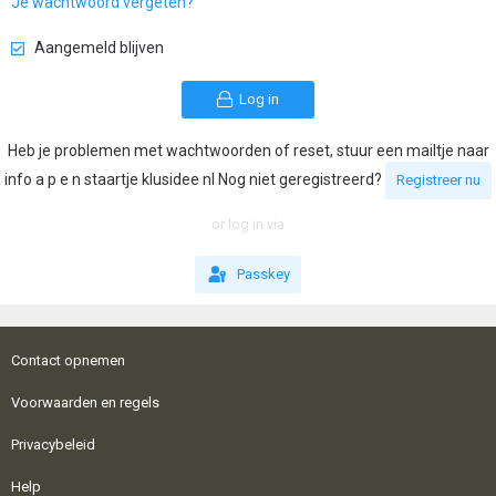
Je wachtwoord vergeten?
Aangemeld blijven
Log in
Heb je problemen met wachtwoorden of reset, stuur een mailtje naar
info a p e n staartje klusidee nl Nog niet geregistreerd?
Registreer nu
or log in via
Passkey
Contact opnemen
Voorwaarden en regels
Privacybeleid
Help