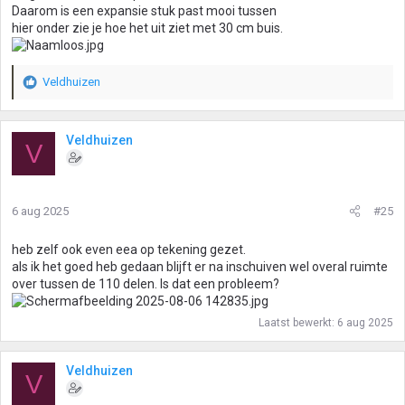
Daarom is een expansie stuk past mooi tussen
hier onder zie je hoe het uit ziet met 30 cm buis.
Veldhuizen
W
a
a
r
Veldhuizen
V
d
e
r
i
6 aug 2025
#25
n
g
heb zelf ook even eea op tekening gezet.
e
als ik het goed heb gedaan blijft er na inschuiven wel overal ruimte
n
over tussen de 110 delen. Is dat een probleem?
:
Laatst bewerkt:
6 aug 2025
Veldhuizen
V