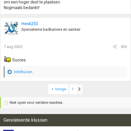
om een hoger deel te plaatsen.
Nogmaals bedankt!
Henk253
Specialisme badkamers en sanitair
7 aug 2025
#32
Succes.
Veldhuizen
W
a
a
Vorige
1
2
r
d
e
Niet open voor verdere reacties.
r
i
n
Gerelateerde klussen
g
e