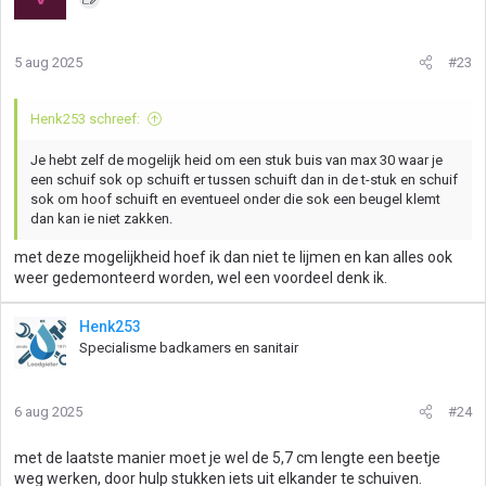
e
r
i
5 aug 2025
#23
n
g
e
Henk253 schreef:
n
:
Je hebt zelf de mogelijk heid om een stuk buis van max 30 waar je
een schuif sok op schuift er tussen schuift dan in de t-stuk en schuif
sok om hoof schuift en eventueel onder die sok een beugel klemt
dan kan ie niet zakken.
met deze mogelijkheid hoef ik dan niet te lijmen en kan alles ook
weer gedemonteerd worden, wel een voordeel denk ik.
Henk253
Specialisme badkamers en sanitair
6 aug 2025
#24
met de laatste manier moet je wel de 5,7 cm lengte een beetje
weg werken, door hulp stukken iets uit elkander te schuiven.