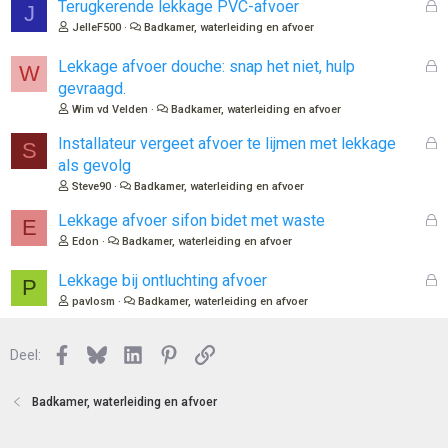
n
G
Terugkerende lekkage PVC-afvoer
J
:
e
JelleF500
Badkamer, waterleiding en afvoer
s
l
G
Lekkage afvoer douche: snap het niet, hulp
W
o
e
gevraagd.
t
s
Wim vd Velden
Badkamer, waterleiding en afvoer
e
l
n
o
G
Installateur vergeet afvoer te lijmen met lekkage
S
t
e
als gevolg
e
s
Steve90
Badkamer, waterleiding en afvoer
n
l
o
G
Lekkage afvoer sifon bidet met waste
E
t
e
Edon
Badkamer, waterleiding en afvoer
e
s
n
l
G
Lekkage bij ontluchting afvoer
P
o
e
pavlosm
Badkamer, waterleiding en afvoer
t
s
e
l
n
Facebook
Bluesky
LinkedIn
Pinterest
Link
o
Deel:
t
e
Badkamer, waterleiding en afvoer
n