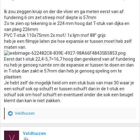
Ik zou zeggen kruip on der die vloer en ga meten eerst van af
fundering 6 cm zet streep mof diepte is 57mm
Zo te zien op tekening is ie 224 mm hoog dat T-stuk van dijka en
van plieg 226mm
PVC T-stuk 110x75mm 2x mof/ 1x lijm mof 88° grijs
heb je een filmpje laten zie hoe expansie er tussen moet heb zelf
maten van.
Eerst dat t-stuk 22,4-5,7=16,7 hoog dan gerekend van af fundering
nu heb je genoeg ruimte om de expansie er tussen te doen en dan
in T-stuk dan zakt ie 57mm dan heb je genoeg speling om te
plaatsen.
Je hebt zelf de mogelijk heid om een stuk buis van max 30 waar je
een schuif sok op schuift er tussen schuift dan in de t-stuk en
schuif sok om hoof schuift en eventueel onder die sok een beugel
klemt dan kan ie niet zakken.
Veldhuizen
W
a
a
r
Veldhuizen
V
d