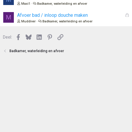
t
e
Maxi1
Badkamer, waterleiding en afvoer
e
s
n
l
G
Afvoer bad / inloop douche maken
M
o
e
Muddiver
Badkamer, waterleiding en afvoer
t
s
e
l
n
Facebook
Bluesky
LinkedIn
Pinterest
Link
o
Deel:
t
e
Badkamer, waterleiding en afvoer
n