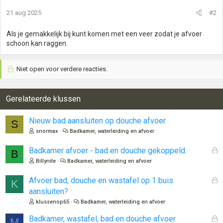
21 aug 2025
#2
Als je gemakkelijk bij kunt komen met een veer zodat je afvoer
schoon kan raggen.
Niet open voor verdere reacties.
Gerelateerde klussen
Nieuw bad aansluiten op douche afvoer
S
snormax
Badkamer, waterleiding en afvoer
G
Badkamer afvoer - bad en douche gekoppeld
B
e
Billynite
Badkamer, waterleiding en afvoer
s
l
G
Afvoer bad, douche en wastafel op 1 buis
K
o
e
aansluiten?
t
s
klussenop65
Badkamer, waterleiding en afvoer
e
l
n
o
G
Badkamer, wastafel, bad en douche afvoer
M