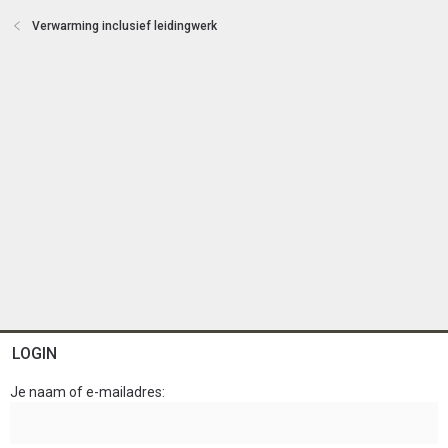
e
Verwarming inclusief leidingwerk
n
LOGIN
Je naam of e-mailadres