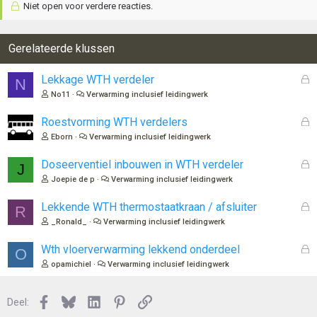
Niet open voor verdere reacties.
Gerelateerde klussen
G
Lekkage WTH verdeler
N
e
No11
Verwarming inclusief leidingwerk
s
l
G
Roestvorming WTH verdelers
o
e
Eborn
Verwarming inclusief leidingwerk
t
s
e
l
G
Doseerventiel inbouwen in WTH verdeler
J
n
o
e
Joepie de p
Verwarming inclusief leidingwerk
t
s
e
l
G
Lekkende WTH thermostaatkraan / afsluiter
R
n
o
e
_Ronald_
Verwarming inclusief leidingwerk
t
s
e
l
G
Wth vloerverwarming lekkend onderdeel
O
n
o
e
opamichiel
Verwarming inclusief leidingwerk
t
s
e
l
n
Facebook
Bluesky
LinkedIn
Pinterest
Link
o
Deel:
t