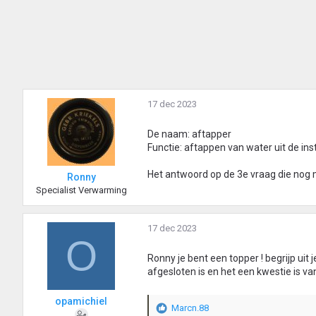
17 dec 2023
De naam: aftapper
Functie: aftappen van water uit de inst
Het antwoord op de 3e vraag die nog 
Ronny
Specialist Verwarming
17 dec 2023
O
Ronny je bent een topper ! begrijp uit 
afgesloten is en het een kwestie is v
opamichiel
Marcn.88
W