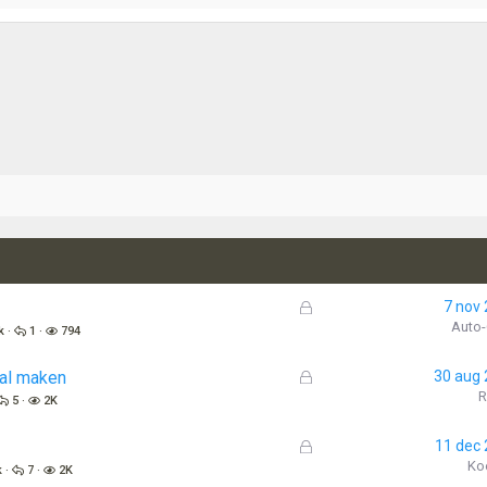
G
7 nov
e
Auto
k
1
794
s
l
G
aal maken
30 aug
o
e
R
5
2K
t
s
e
l
G
11 dec
n
o
e
Ko
k
7
2K
t
s