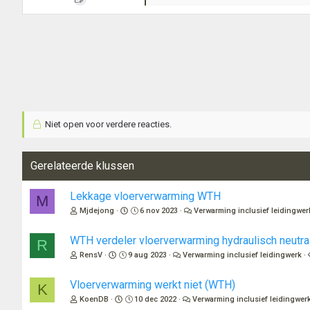
a
a
r
d
e
r
i
n
g
e
Niet open voor verdere reacties.
n
:
Gerelateerde klussen
Lekkage vloerverwarming WTH
M
Mjdejong
6 nov 2023
Verwarming inclusief leidingwer
WTH verdeler vloerverwarming hydraulisch neutr
R
RensV
9 aug 2023
Verwarming inclusief leidingwerk
Vloerverwarming werkt niet (WTH)
K
KoenDB
10 dec 2022
Verwarming inclusief leidingwer