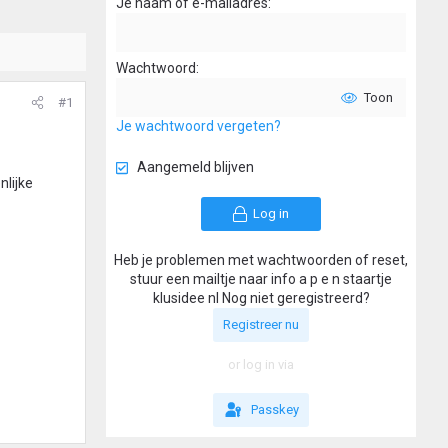
Je naam of e-mailadres
Wachtwoord
Toon
#1
Je wachtwoord vergeten?
Aangemeld blijven
lijke
Log in
Heb je problemen met wachtwoorden of reset,
stuur een mailtje naar info a p e n staartje
klusidee nl Nog niet geregistreerd?
Registreer nu
or log in via
Passkey