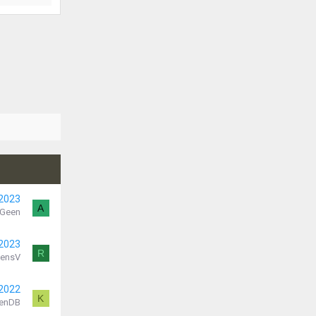
 2023
A
-Geen
 2023
R
ensV
 2022
K
enDB