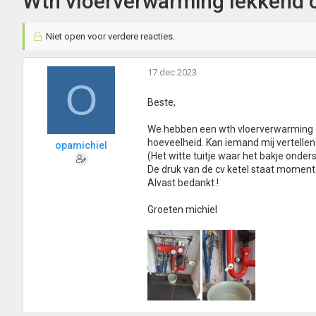
Wth vloerverwarming lekkend 
Niet open voor verdere reacties.
17 dec 2023
O
Beste,
We hebben een wth vloerverwarming e
hoeveelheid. Kan iemand mij vertellen 
opamichiel
(Het witte tuitje waar het bakje onder
De druk van de cv ketel staat momente
Alvast bedankt !
Groeten michiel