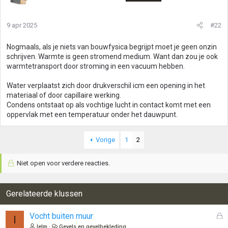
9 apr 2025
#22
Nogmaals, als je niets van bouwfysica begrijpt moet je geen onzin
schrijven. Warmte is geen stromend medium. Want dan zou je ook
warmtetransport door stroming in een vacuum hebben.
Water verplaatst zich door drukverschil icm een opening in het
materiaal of door capillaire werking.
Condens ontstaat op als vochtige lucht in contact komt met een
oppervlak met een temperatuur onder het dauwpunt.
Vorige
1
2
Niet open voor verdere reacties.
Gerelateerde klussen
G
Vocht buiten muur
I
e
Ielm
Gevels en gevelbekleding