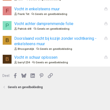
s
l
G
Vocht in enkelsteens muur
F
o
e
Frank Tet
Gevels en gevelbekleding
t
s
e
l
G
Vocht achter dampremmende folie
P
n
o
e
Patrick-d4l
Gevels en gevelbekleding
t
s
e
l
G
Doorslaand vocht bij kozijn zonder vochtkering -
B
n
o
e
enkelsteens muur
t
s
Bhoogendijk
Gevels en gevelbekleding
e
l
n
o
G
Vocht in schuur oplossen
B
t
e
barry1234
Gevels en gevelbekleding
e
s
n
l
Facebook
Bluesky
LinkedIn
Pinterest
Link
o
Deel:
t
e
Gevels en gevelbekleding
n