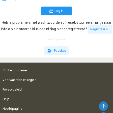
Log in
Heb je problemen met wachtwoorden of reset, stuur een mailtje naar
info a p e n staartje klusidee nl Nog niet geregistreerd?
Registreer nu
or log in via
Passkey
Contact opnemen
Voorwaarden en regels
Privacybeleid
Help
Bo
Hoofdpagina