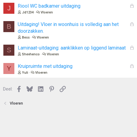
l
G
Riool WC badkamer uitdaging
J
o
e
Jd1234
Vloeren
t
s
e
l
G
Uitdaging! Vloer in woonhuis is volledig aan het
B
n
o
e
doorzakken.
t
s
Bess
Vloeren
e
l
n
o
G
Laminaat-uitdaging: aanklikken op liggend laminaat
S
t
e
Shevhenco
Vloeren
e
s
n
l
G
Kruipruimte met uitdaging
Y
o
e
Yuli
Vloeren
t
s
e
l
n
Facebook
Bluesky
LinkedIn
Pinterest
Link
o
Deel:
t
e
Vloeren
n