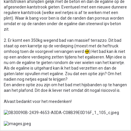
kantstroken afsnijden gelijk met de beton en dan de egaline op de
afgesneden kantstrook gieten. Eventueel met een nieuwe dunnere
reguliere kantstrook (welke wel netjes is af te werken met een
plint). Waar ik bang voor ben is dat de randen dan porreus worden
omdat er op de randen onder de egaline dan steenwol ipv beton
zit.
2. Er komt een 350kg wegend bad van massief terrazzo. Dit bad
staat op een karretje op de verdieping (moest met de heftruck
omhoog toen de voorgevel vervangen werd
) Het bad kan ik niet
op een andere verdieping zetten tijdens het egaliseren. Mijn idee is
nu om de egaline te gieten rondom de vier wielen van het karretje.
Als de egaline is uitgehard kan ik het bad verzetten en dan de
gaten later opvullen met egaline. Zou dat een optie zijn? Om het
nadien nog netjes egaal te krijgen?
Een andere optie zou zijn om het bad met hijsbanden op te hangen
aan het plafond. Dit doe ik liever niet omdat dit nogal risicovol is.
Alvast bedankt voor het meedenken!