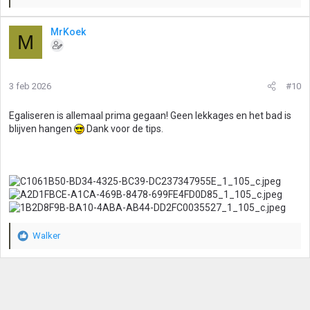
a
a
MrKoek
M
r
d
e
r
3 feb 2026
#10
i
n
g
Egaliseren is allemaal prima gegaan! Geen lekkages en het bad is
e
blijven hangen
Dank voor de tips.
n
:
Walker
W
a
a
r
d
e