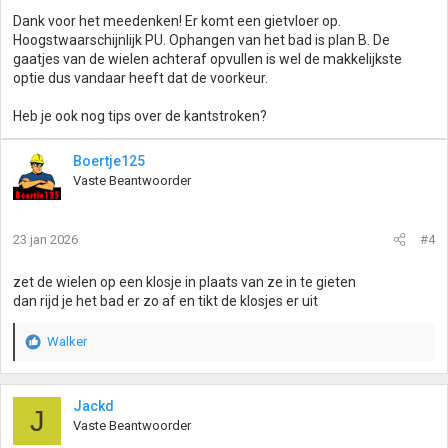
Dank voor het meedenken! Er komt een gietvloer op.
Hoogstwaarschijnlijk PU. Ophangen van het bad is plan B. De
gaatjes van de wielen achteraf opvullen is wel de makkelijkste
optie dus vandaar heeft dat de voorkeur.
Heb je ook nog tips over de kantstroken?
Boertje125
Vaste Beantwoorder
23 jan 2026
#4
zet de wielen op een klosje in plaats van ze in te gieten
dan rijd je het bad er zo af en tikt de klosjes er uit
Walker
W
a
a
r
Jackd
J
d
Vaste Beantwoorder
e