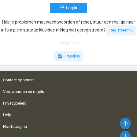
Log in
Heb je problemen met wachtwoorden of reset, stuur een mailtje naar
info a p e n staartje klusidee nl Nog niet geregistreerd?
Registreer nu
or log in via
Passkey
Contact opnemen
Voorwaarden en regels
Privacybeleid
Help
Bo
Hoofdpagina
On