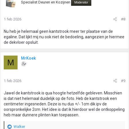
Specialist Deuren en Kozijnen
Moderator
1 feb 2026
#8
Nu heb je helemaal geen kantstrook meer ter plaatse van de
egaline. Dat lijkt mij nu ook niet de bedoeling, aangezien je hiermee
de dekvloer opsluit.
MrKoek
M
1 feb 2026
#9
Jawel de kantstrook is qua hoogte hetzelfde gebleven. Misschien
is dat niet helemaal duidelijk op de foto. Heb de kantstrook een
centimeter ingesneden. Deze is nu dus +/- 1cm dik ipv de
oorspronkelijke 2cm. Het idee is dat ik hierdoor wel de ontkoppeling
heb maar dunnere plinten kan toepassen.
Walker
W