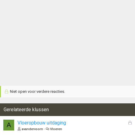
r
i
n
g
e
n
:
Niet open voor verdere reacties.
Gerelateerde klussen
G
Vloeropbouw uitdaging
A
e
avandervoorn
Vloeren
s