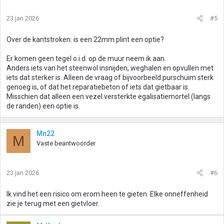
r
i
23 jan 2026
#5
n
g
Over de kantstroken: is een 22mm plint een optie?
e
n
Er komen geen tegel o.i.d. op de muur neem ik aan.
:
Anders iets van het steenwol insnijden, weghalen en opvullen met
iets dat sterker is. Alleen de vraag of bijvoorbeeld purschuim sterk
genoeg is, of dat het reparatiebeton of iets dat gietbaar is.
Misschien dat alleen een vezel versterkte egalisatiemortel (langs
de randen) een optie is.
Mn22
M
Vaste beantwoorder
23 jan 2026
#6
Ik vind het een risico om erom heen te gieten. Elke onneffenheid
zie je terug met een gietvloer.